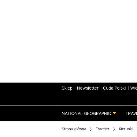
Skip
to
main
content
Sklep
Newsletter
Cuda Polski
Wie
NATIONAL GEOGRAPHIC
TRAV
Strona główna
Traveler
Kierunki