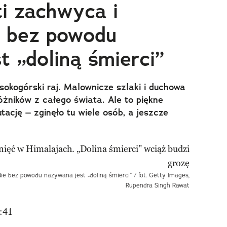
ti zachwyca i
e bez powodu
t „doliną śmierci”
sokogórski raj. Malownicze szlaki i duchowa
óżników z całego świata. Ale to piękne
ację – zginęło tu wiele osób, a jeszcze
Nie bez powodu nazywana jest „doliną śmierci” / fot. Getty Images,
Rupendra Singh Rawat
:41