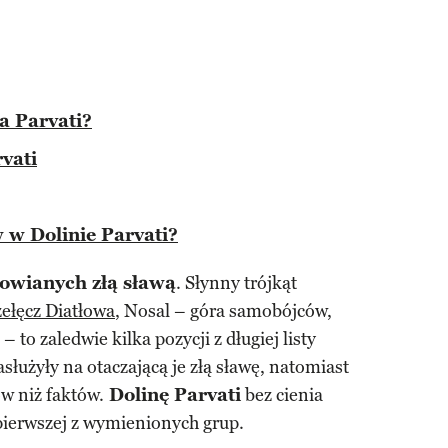
a Parvati?
rvati
 w Dolinie Parvati?
 owianych złą sławą
. Słynny trójkąt
zełęcz Diatłowa
, Nosal – góra samobójców,
– to zaledwie kilka pozycji z długiej listy
służyły na otaczającą je złą sławę, natomiast
w niż faktów.
Dolinę Parvati
bez cienia
 pierwszej z wymienionych grup.