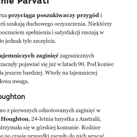
inie Parvati
awna
przyciąga poszukiwaczy przygód
i
nerii szukają duchowego oczyszczenia. Niektórzy
z poczuciem spełnienia i satysfakcji ruszają w
o jednak tyle szczęścia.
tajemniczych zaginięć
zagranicznych
aczęły pojawiać się już w latach 90. Pod koniec
ła jeszcze bardziej. Wtedy na tajemniczej
odowa uwaga.
oughton
no z pierwszych odnotowanych zaginięć w
 Houghton
, 24-letnia turystka z Australii,
atrzymała się w górskiej komunie. Rodzice
ale po czasie przesyłki zaczęły do nich wracać.