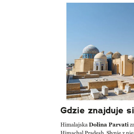
Gdzie znajduje s
Himalajska
Dolina Parvati
zn
Himachal Pradesh. Słynie z ni