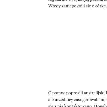
Wtedy zaniepokoili się o córkę.
O pomoc poprosili australijsk
ale urzędnicy zasugerowali im,
się z nią kontaktowano. Hought