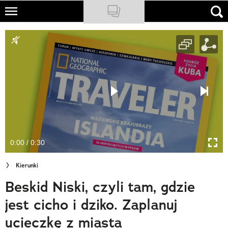
Skip
to
NATIONAL GEOGRAPHIC
main
content
TRAVELER
PODCASTY
Sklep
Newsletter
0:00 / 0:30
Cuda Polski
Kierunki
Wielki Konkurs Fotograficzny
Beskid Niski, czyli tam, gdzie
Trendbook Podróżniczy
jest cicho i dziko. Zaplanuj
Polecane
ucieczkę z miasta