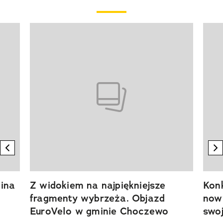
Pokazywanie elementu 1 z 20
previous element
n
ina
Z widokiem na najpiękniejsze
Kon
fragmenty wybrzeża. Objazd
now
EuroVelo w gminie Choczewo
swoj