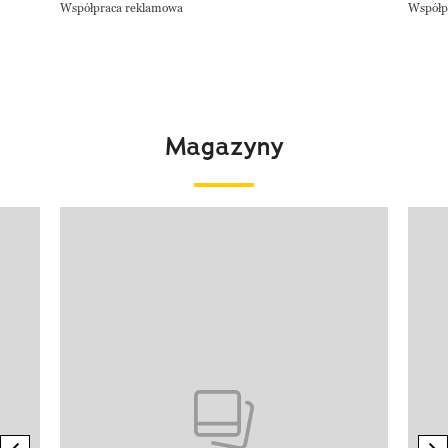
Współpraca reklamowa
Współp
Magazyny
Pokazywanie elementu 1 z 4