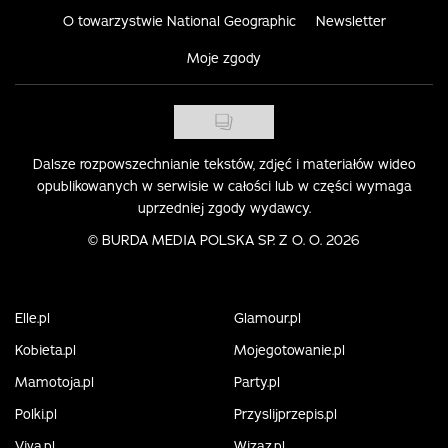
O towarzystwie National Geographic
Newsletter
Moje zgody
Dalsze rozpowszechnianie tekstów, zdjęć i materiałów wideo
opublikowanych w serwisie w całości lub w części wymaga
uprzedniej zgody wydawcy.
©
BURDA MEDIA POLSKA SP. Z O. O. 2026
Elle.pl
Glamour.pl
Kobieta.pl
Mojegotowanie.pl
Mamotoja.pl
Party.pl
Polki.pl
Przyslijprzepis.pl
Viva.pl
Wizaz.pl