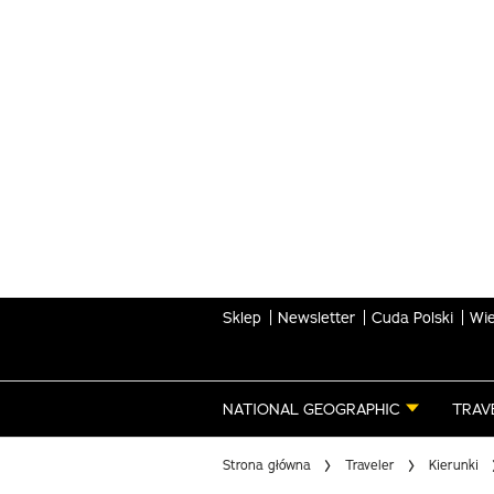
Skip
to
main
content
Sklep
Newsletter
Cuda Polski
Wie
NATIONAL GEOGRAPHIC
TRAV
Strona główna
Traveler
Kierunki