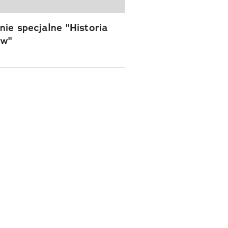
ie specjalne "Historia
ów"