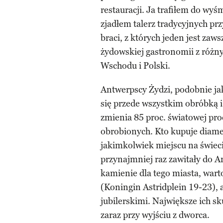
restauracji. Ja trafiłem do wyś
zjadłem talerz tradycyjnych pr
braci, z których jeden jest zaw
żydowskiej gastronomii z różny
Wschodu i Polski.
Antwerpscy Żydzi, podobnie ja
się przede wszystkim obróbką i
zmienia 85 proc. światowej pr
obrobionych. Kto kupuje diame
jakimkolwiek miejscu na świec
przynajmniej raz zawitały do A
kamienie dla tego miasta, wa
(Koningin Astridplein 19-23),
jubilerskimi. Największe ich sk
zaraz przy wyjściu z dworca.