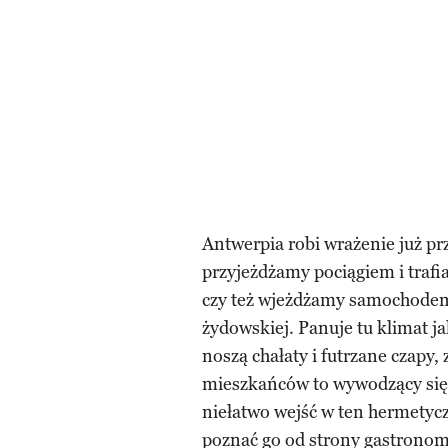
Antwerpia robi wrażenie już prz
przyjeżdżamy pociągiem i traf
czy też wjeżdżamy samochodem o
żydowskiej. Panuje tu klimat j
noszą chałaty i futrzane czapy
mieszkańców to wywodzący się
niełatwo wejść w ten hermetyc
poznać go od strony gastronomii