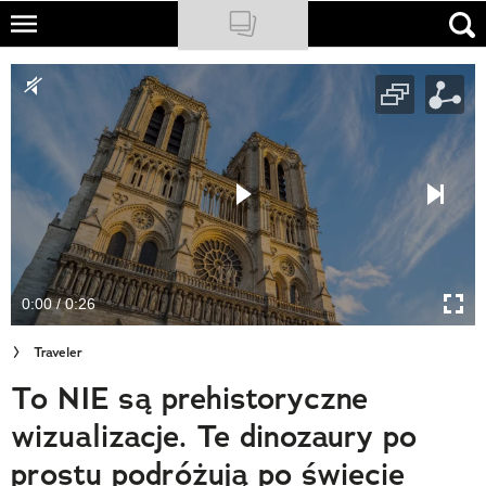
Skip
to
NATIONAL GEOGRAPHIC
main
content
TRAVELER
PODCASTY
Sklep
Newsletter
0:00 / 0:26
Cuda Polski
Traveler
Wielki Konkurs Fotograficzny
To NIE są prehistoryczne
Trendbook Podróżniczy
wizualizacje. Te dinozaury po
Polecane
prostu podróżują po świecie