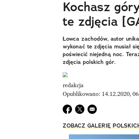
Kochasz góry
te zdjęcia [
Łowca zachodów, autor unika
wykonać te zdjęcia musiał s
poświecić niejedną noc. Ter
zdjęcia polskich gór.
redakcja
Opublikowano: 14.12.2020, 06
Udostępnij na facebook
Udostępnij na twitter
E-mail do przyjaciela
ZOBACZ GALERIĘ POLSKIC