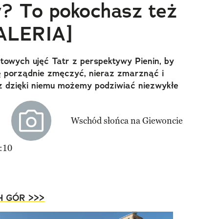
? To pokochasz też
GALERIA]
towych ujęć Tatr z perspektywy Pienin, by
ię porządnie zmęczyć, nieraz zmarznąć i
az dzięki niemu możemy podziwiać niezwykłe
:10
H GÓR >>>