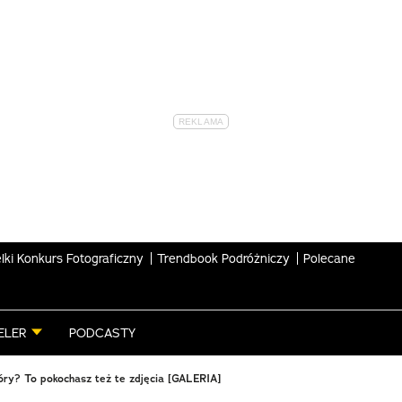
lki Konkurs Fotograficzny
Trendbook Podróżniczy
Polecane
ELER
PODCASTY
óry? To pokochasz też te zdjęcia [GALERIA]