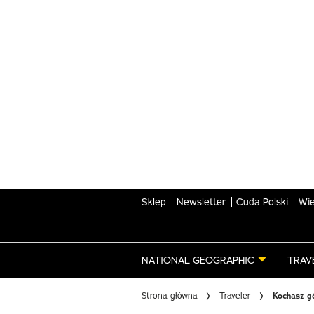
Skip
to
main
content
Sklep
Newsletter
Cuda Polski
Wie
NATIONAL GEOGRAPHIC
TRAV
Strona główna
Traveler
Kochasz g