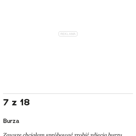
7 z 18
Burza
Zawsze chciałam spróbować zrobić zdjęcia burzy.