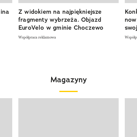
ina
Z widokiem na najpiękniejsze
Kon
fragmenty wybrzeża. Objazd
now
EuroVelo w gminie Choczewo
swoj
Współpraca reklamowa
Współp
Magazyny
Pokazywanie elementu 1 z 4