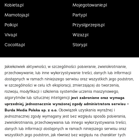
Kobieta.pl
Mojegotowanie.pl
Mamotoja.pl
Party.pl
Polki.pl
Przyslijprzepis.pl
Viva.pl
Wizaz.pl
Cocolita.pl
Story.pl
Jakiekolwiek aktywności, w szczególności: pobieranie, zwielokrotnianie,
przechowywanie, lub inne wykorzystywanie treści, danych lub informacji
dostępnych w ramach niniejszego serwisu oraz wszystkich jego podstron,
w szczególności w celu ich eksploracji, zmierzającej do tworzenia,
rozwoju, modyfikacji i szkolenia systemów uczenia maszynowego,
algorytmów lub sztucznej inteligencji
jest zabronione oraz wymaga
uprzedniej, jednoznacznie wyrażonej zgody administratora serwisu –
Burda Media Polska sp. z o.o.
Obowiązek uzyskania wyraźnej i
jednoznacznej zgody wymagany jest bez względu sposób pobierania,
zwielokrotniania, przechowywania lub innego wykorzystywania treści,
danych lub informacji dostępnych w ramach niniejszego serwisu oraz
wszystkich jego podstron, jak również bez względu na charakter tych