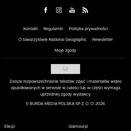
Visit us on Facebook
Visit us on Instagram
Visit us on Youtube
Visit us on Rss
Kontakt
Regulamin
Polityka prywatności
O towarzystwie National Geographic
Newsletter
Moje zgody
Dalsze rozpowszechnianie tekstów, zdjęć i materiałów wideo
opublikowanych w serwisie w całości lub w części wymaga
uprzedniej zgody wydawcy.
©
BURDA MEDIA POLSKA SP. Z O. O. 2026
Elle.pl
Glamour.pl