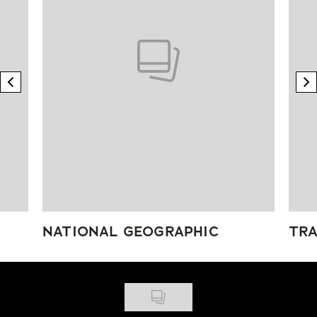
previous element
n
NATIONAL GEOGRAPHIC
TRA