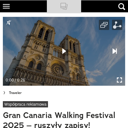
Skip
to
NATIONAL GEOGRAPHIC
main
content
TRAVELER
PODCASTY
Sklep
Newsletter
0:00 / 0:26
Cuda Polski
Traveler
Wielki Konkurs Fotograficzny
Współpraca reklamowa
Trendbook Podróżniczy
Gran Canaria Walking Festival
Polecane
2025 – ruszyły zapisy!