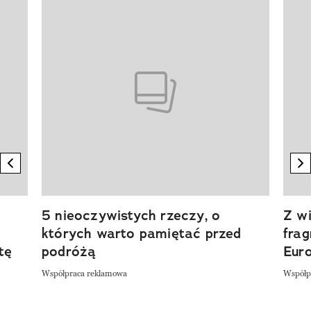
Pokazywanie elementu 1 z 20
previous element
n
5 nieoczywistych rzeczy, o
Z wi
których warto pamiętać przed
fra
tę
podróżą
Eur
Współpraca reklamowa
Współp