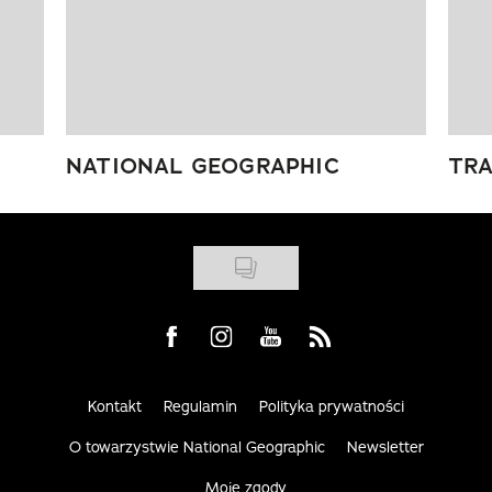
NATIONAL GEOGRAPHIC
TRA
Visit us on Facebook
Visit us on Instagram
Visit us on Youtube
Visit us on Rss
Kontakt
Regulamin
Polityka prywatności
O towarzystwie National Geographic
Newsletter
Moje zgody