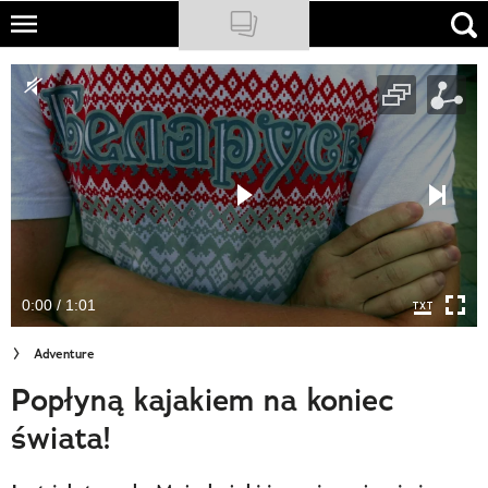
Skip
to
NATIONAL GEOGRAPHIC
main
content
TRAVELER
PODCASTY
Sklep
Newsletter
0:00 / 1:01
Cuda Polski
Adventure
Wielki Konkurs Fotograficzny
Popłyną kajakiem na koniec
Trendbook Podróżniczy
świata!
Polecane