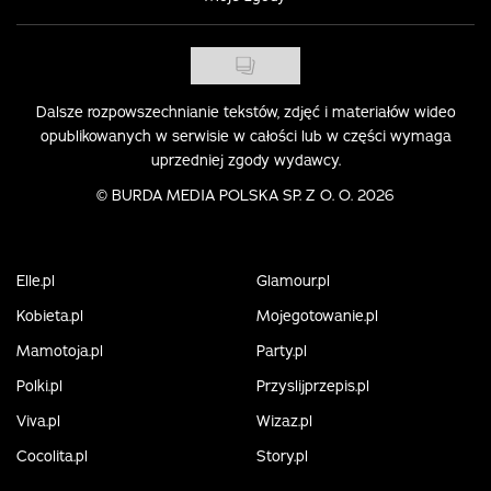
Dalsze rozpowszechnianie tekstów, zdjęć i materiałów wideo
opublikowanych w serwisie w całości lub w części wymaga
uprzedniej zgody wydawcy.
©
BURDA MEDIA POLSKA SP. Z O. O. 2026
Elle.pl
Glamour.pl
Kobieta.pl
Mojegotowanie.pl
Mamotoja.pl
Party.pl
Polki.pl
Przyslijprzepis.pl
Viva.pl
Wizaz.pl
Cocolita.pl
Story.pl