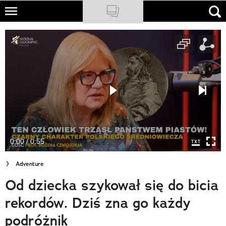
Skip
to
NATIONAL GEOGRAPHIC
main
content
TRAVELER
PODCASTY
Sklep
Newsletter
0:00 / 0:55
Cuda Polski
Adventure
Wielki Konkurs Fotograficzny
Od dziecka szykował się do bicia
Trendbook Podróżniczy
rekordów. Dziś zna go każdy
Polecane
podróżnik