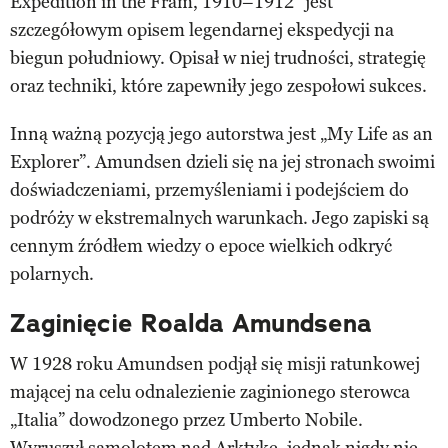
Expedition in the Fram, 1910–1912” jest
szczegółowym opisem legendarnej ekspedycji na
biegun południowy. Opisał w niej trudności, strategię
oraz techniki, które zapewniły jego zespołowi sukces.
Inną ważną pozycją jego autorstwa jest „My Life as an
Explorer”. Amundsen dzieli się na jej stronach swoimi
doświadczeniami, przemyśleniami i podejściem do
podróży w ekstremalnych warunkach. Jego zapiski są
cennym źródłem wiedzy o epoce wielkich odkryć
polarnych.
Zaginięcie Roalda Amundsena
W 1928 roku Amundsen podjął się misji ratunkowej
mającej na celu odnalezienie zaginionego sterowca
„Italia” dowodzonego przez Umberto Nobile.
Wyruszył samolotem nad Arktykę, jednak nigdy nie