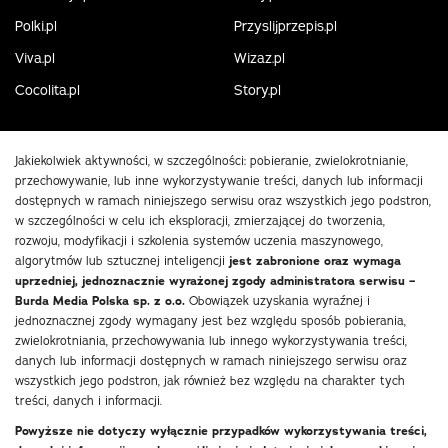
Polki.pl
Przyslijprzepis.pl
Viva.pl
Wizaz.pl
Cocolita.pl
Story.pl
Jakiekolwiek aktywności, w szczególności: pobieranie, zwielokrotnianie,
przechowywanie, lub inne wykorzystywanie treści, danych lub informacji
dostępnych w ramach niniejszego serwisu oraz wszystkich jego podstron,
w szczególności w celu ich eksploracji, zmierzającej do tworzenia,
rozwoju, modyfikacji i szkolenia systemów uczenia maszynowego,
algorytmów lub sztucznej inteligencji
jest zabronione oraz wymaga
uprzedniej, jednoznacznie wyrażonej zgody administratora serwisu –
Burda Media Polska sp. z o.o.
Obowiązek uzyskania wyraźnej i
jednoznacznej zgody wymagany jest bez względu sposób pobierania,
zwielokrotniania, przechowywania lub innego wykorzystywania treści,
danych lub informacji dostępnych w ramach niniejszego serwisu oraz
wszystkich jego podstron, jak również bez względu na charakter tych
treści, danych i informacji.
Powyższe nie dotyczy wyłącznie przypadków wykorzystywania treści,