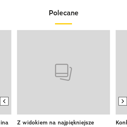
Polecane
Pokazywanie elementu 1 z 20
previous element
n
ina
Z widokiem na najpiękniejsze
Kon