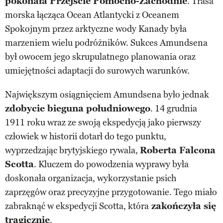
pokonała Przejście Północno-Zachodnie
. Trasa
morska łącząca Ocean Atlantycki z Oceanem
Spokojnym przez arktyczne wody Kanady była
marzeniem wielu podróżników. Sukces Amundsena
był owocem jego skrupulatnego planowania oraz
umiejętności adaptacji do surowych warunków.
Największym osiągnięciem Amundsena było jednak
zdobycie bieguna południowego
. 14 grudnia
1911 roku wraz ze swoją ekspedycją jako pierwszy
człowiek w historii dotarł do tego punktu,
wyprzedzając brytyjskiego rywala,
Roberta Falcona
Scotta
. Kluczem do powodzenia wyprawy była
doskonała organizacja, wykorzystanie psich
zaprzęgów oraz precyzyjne przygotowanie. Tego miało
zabraknąć w ekspedycji Scotta, która
zakończyła się
tragicznie
.