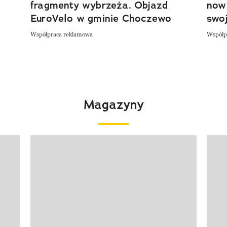
fragmenty wybrzeża. Objazd
now
EuroVelo w gminie Choczewo
swoj
Współpraca reklamowa
Współp
Magazyny
Pokazywanie elementu 1 z 4