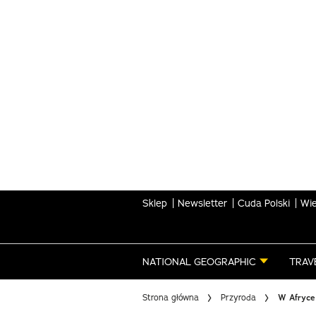
Skip
to
main
content
Sklep
Newsletter
Cuda Polski
Wie
NATIONAL GEOGRAPHIC
TRAV
Strona główna
Przyroda
W Afryce 