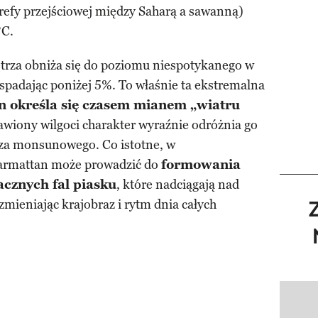
trefy przejściowej między Saharą a sawanną)
°C.
trza obniża się do poziomu niespotykanego w
spadając poniżej 5%. To właśnie ta ekstremalna
n określa się czasem mianem „wiatru
bawiony wilgoci charakter wyraźnie odróżnia go
rza monsunowego. Co istotne, w
harmattan może prowadzić do
formowania
acznych fal piasku
, które nadciągają nad
mieniając krajobraz i rytm dnia całych
Pokazy