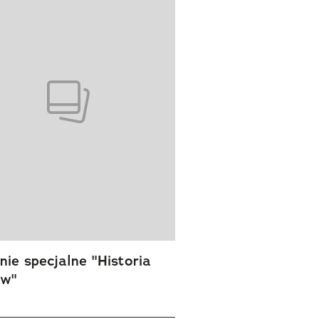
ie specjalne "Historia
ów"