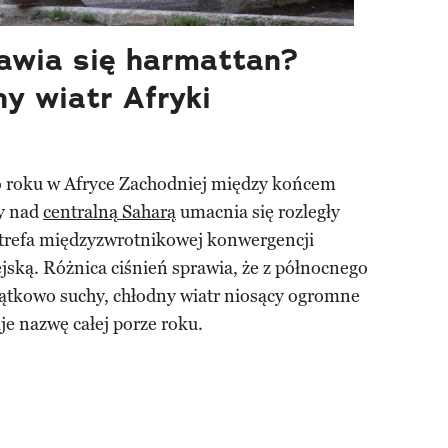
jawia się harmattan?
y wiatr Afryki
o roku w Afryce Zachodniej między końcem
dy nad
centralną Saharą
umacnia się rozległy
 strefa międzyzwrotnikowej konwergencji
ską. Różnica ciśnień sprawia, że z północnego
ątkowo suchy, chłodny wiatr niosący ogromne
aje nazwę całej porze roku.