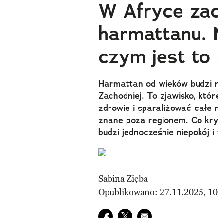
W Afryce zac
harmattanu. 
czym jest to
Harmattan od wieków budzi 
Zachodniej. To zjawisko, któr
zdrowie i sparaliżować całe 
znane poza regionem. Co kryj
budzi jednocześnie niepokój i
Sabina Zięba
Opublikowano: 27.11.2025, 10
Udostępnij na facebook
Udostępnij na twitter
E-mail do przyjaciela