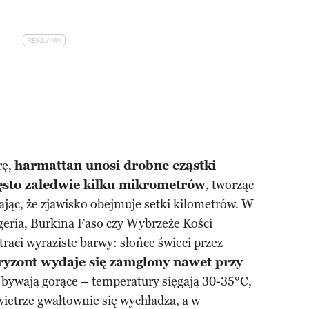
rę,
harmattan unosi drobne cząstki
zęsto zaledwie kilku mikrometrów
, tworząc
iając, że zjawisko obejmuje setki kilometrów. W
igeria, Burkina Faso czy Wybrzeże Kości
raci wyraziste barwy: słońce świeci przez
ryzont wydaje się zamglony nawet przy
i bywają gorące – temperatury sięgają 30-35°C,
ietrze gwałtownie się wychładza, a w