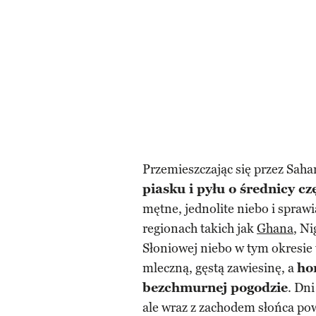
Przemieszczając się przez Saha
piasku i pyłu o średnicy c
mętne, jednolite niebo i spraw
regionach takich jak
Ghana
, N
Słoniowej niebo w tym okresie t
mleczną, gęstą zawiesinę, a
ho
bezchmurnej pogodzie
. Dn
ale wraz z zachodem słońca pow