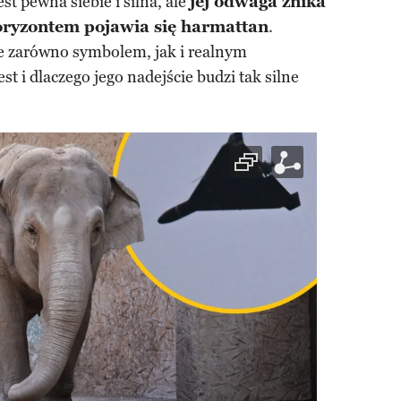
jest pewna siebie i silna, ale
jej odwaga znika
horyzontem pojawia się harmattan
.
mie zarówno symbolem, jak i realnym
t i dlaczego jego nadejście budzi tak silne