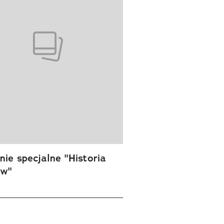
ie specjalne "Historia
ów"