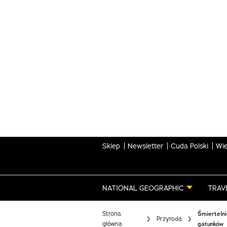
Skip
to
main
content
Sklep
Newsletter
Cuda Polski
Wie
NATIONAL GEOGRAPHIC
TRAV
Strona
Śmiertelni
Przyroda
główna
gatunków