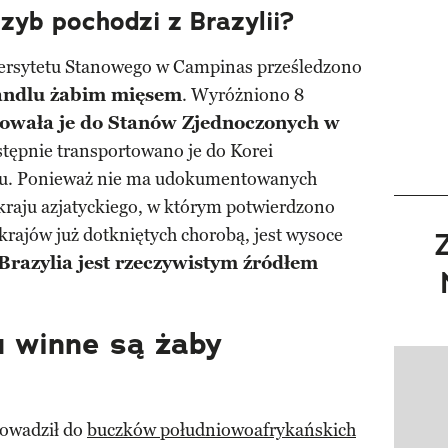
zyb pochodzi z Brazylii?
rsytetu Stanowego w Campinas prześledzono
handlu żabim mięsem
. Wyróżniono 8
towała je do Stanów Zjednoczonych w
stępnie transportowano je do Korei
oku. Ponieważ nie ma udokumentowanych
kraju azjatyckiego, w którym potwierdzono
krajów już dotkniętych chorobą, jest wysoce
Brazylia jest rzeczywistym źródłem
 winne są żaby
Pokazy
rowadził do
buczków południowoafrykańskich