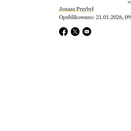
w
Jonasz Przybył
Opublikowano: 21.01.2026, 09
Udostępnij na facebook
Udostępnij na twitter
E-mail do przyjaciela