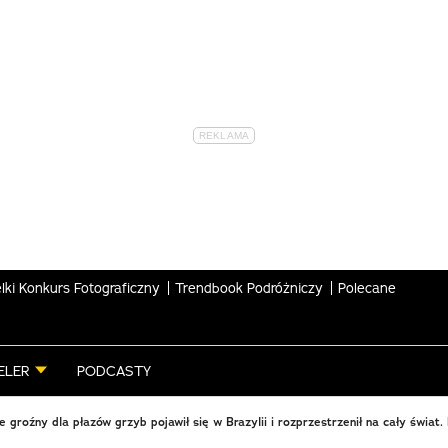
lki Konkurs Fotograficzny
Trendbook Podróżniczy
Polecane
ELER
PODCASTY
e groźny dla płazów grzyb pojawił się w Brazylii i rozprzestrzenił na cały świa