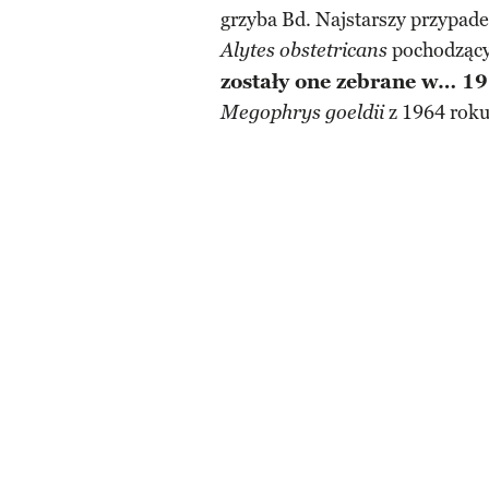
grzyba Bd. Najstarszy przypade
pochodzącyc
Alytes obstetricans
zostały one zebrane w… 1
z 1964 roku
Megophrys goeldii