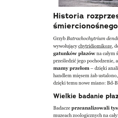
Historia rozprze
śmiercionośnego
Grzyb
Batrachochytrium dendr
wywołujący
chytridiomikozę
, 
gatunków płazów
na całym ś
prześledzić jego pochodzenie, a
mamy przełom
– dzięki anal
handlem mięsem żab ustalono,
dzięki temu nowe miano: Bd-Br
Wielkie badanie pła
Badacze
przeanalizowali ty
muzeach zoologicznych na cały