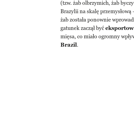
(tzw. żab olbrzymich, żab bycz
Brazylii na skalę przemysłową
żab została ponownie wprowadz
gatunek zaczął być
eksportow
mięsa, co miało ogromny wpły
Brazil
.