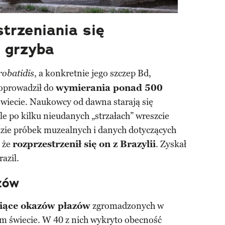
strzeniania się
 grzyba
, a konkretnie jego szczep Bd,
obatidis
doprowadził do
wymierania ponad 500
wiecie. Naukowcy od dawna starają się
le po kilku nieudanych „strzałach” wreszcie
izie próbek muzealnych i danych dotyczących
 że
rozprzestrzenił się on z Brazylii
. Zyskał
azil.
zów
siące okazów płazów
zgromadzonych w
m świecie. W 40 z nich wykryto obecność