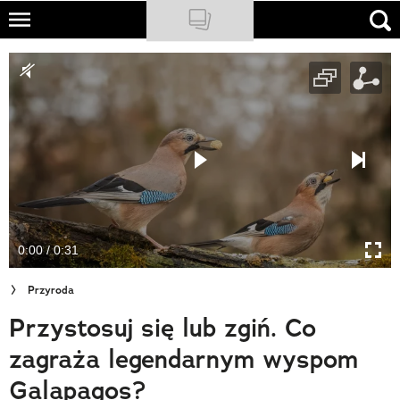
Skip
to
NATIONAL GEOGRAPHIC
main
content
TRAVELER
PODCASTY
Sklep
Newsletter
0:00 / 0:31
Cuda Polski
Przyroda
Wielki Konkurs Fotograficzny
Przystosuj się lub zgiń. Co
Trendbook Podróżniczy
zagraża legendarnym wyspom
Polecane
Galapagos?