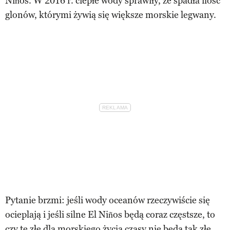
Niños. W 2016 r. ciepłe wody sprawiły, że spadła ilość
glonów, którymi żywią się większe morskie legwany.
Pytanie brzmi: jeśli wody oceanów rzeczywiście się
ocieplają i jeśli silne El Niños będą coraz częstsze, to
czy te złe dla morskiego życia czasy nie będą tak złe,