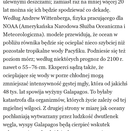
ulewnymi deszczami; zamiast raz na mniej więcej 20
lat można się ich będzie spodziewać co dekadę.
Według Andrew Wittenberga, fizyka pracującego dla
NOAA (Amerykańska Narodowa Służba Oceaniczna i
Meteorologiczna). modele przewidują, że ocean w
pobliżu równika będzie się ocieplać nieco szybciej niż
pozostałe tropikalne wody Pacyfiku. Podniesie się też
poziom mórz; według niektórych prognoz do 2100 r.
nawet o 55–76 cm. Eksperci sądzą także, że
ocieplające się wody w porze chłodnej mogą
zmniejszać intensywność gęstej mgły, która od jakichś
48 tys. lat spowija wyżyny Galapagos. To byłaby
katastrofa dla organizmów, których życie zależy od tej
mgielnej wilgoci. Z drugiej strony w miarę jak oceany
pochłaniają wytwarzany przez ludzkość dwutlenek
węgla, wyspy Galapagos będą cierpieć wskutek