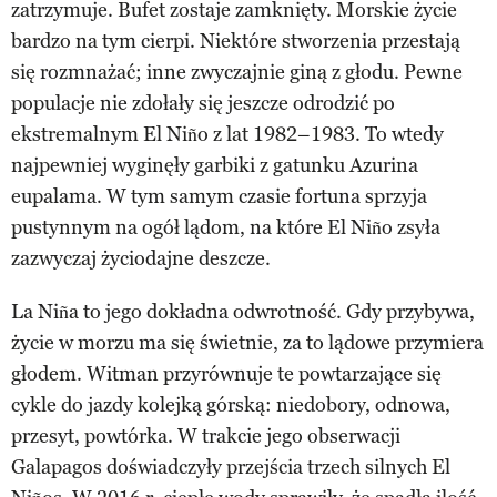
zatrzymuje. Bufet zostaje zamknięty. Morskie życie
bardzo na tym cierpi. Niektóre stworzenia przestają
się rozmnażać; inne zwyczajnie giną z głodu. Pewne
populacje nie zdołały się jeszcze odrodzić po
ekstremalnym El Niño z lat 1982–1983. To wtedy
najpewniej wyginęły garbiki z gatunku Azurina
eupalama. W tym samym czasie fortuna sprzyja
pustynnym na ogół lądom, na które El Niño zsyła
zazwyczaj życiodajne deszcze.
La Niña to jego dokładna odwrotność. Gdy przybywa,
życie w morzu ma się świetnie, za to lądowe przymiera
głodem. Witman przyrównuje te powtarzające się
cykle do jazdy kolejką górską: niedobory, odnowa,
przesyt, powtórka. W trakcie jego obserwacji
Galapagos doświadczyły przejścia trzech silnych El