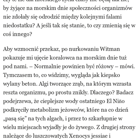
by żyjące na morskim dnie społeczności organizmów
nie zdołały się odrodzić między kolejnymi falami
niedostatku? A jeśli tak się stanie, to czy zmienią się w
coś innego?
Aby wzmocnić przekaz, po nurkowaniu Witman
pokazuje mi ujęcie koralowca na morskim dnie tuż
pod nami. – Normalnie powinien być różowy – mówi.
Tymczasem to, co widzimy, wygląda jak kiepsko
wylany beton. Algi tworzące zrąb, na którym wzrasta
reszta organizmu, po prostu znikły. Dlaczego? Badacz
podejrzewa, że cieplejsze wody ostatniego El Niño
podkręciły metabolizm jeżowców, które na co dzień
„pasą się” na tych algach, i przez to szkarłupnie w
wielu miejscach wyjadły je do żywego. Z drugiej strony
należące do luszczowatych Xenocys jessiae i