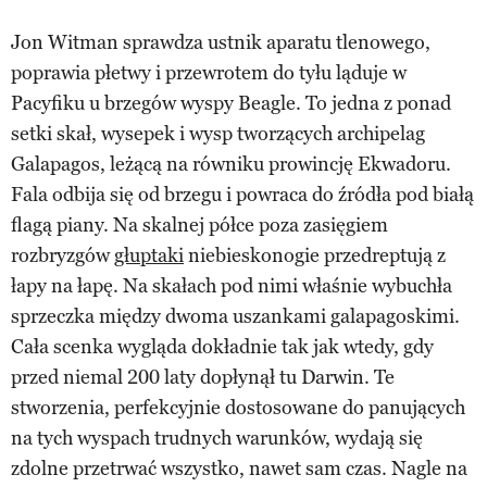
Jon Witman sprawdza ustnik aparatu tlenowego,
poprawia płetwy i przewrotem do tyłu ląduje w
Pacyfiku u brzegów wyspy Beagle. To jedna z ponad
setki skał, wysepek i wysp tworzących archipelag
Galapagos, leżącą na równiku prowincję Ekwadoru.
Fala odbija się od brzegu i powraca do źródła pod białą
flagą piany. Na skalnej półce poza zasięgiem
rozbryzgów
głuptaki
niebieskonogie przedreptują z
łapy na łapę. Na skałach pod nimi właśnie wybuchła
sprzeczka między dwoma uszankami galapagoskimi.
Cała scenka wygląda dokładnie tak jak wtedy, gdy
przed niemal 200 laty dopłynął tu Darwin. Te
stworzenia, perfekcyjnie dostosowane do panujących
na tych wyspach trudnych warunków, wydają się
zdolne przetrwać wszystko, nawet sam czas. Nagle na