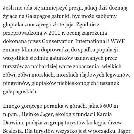
Jeśli nie uda się zmniejszyć presji, jakiej dziś doznają
żyjące na Galapagos gatunki, być może zabijemy
głuptaka znoszącego złote jaja. Zgodnie z
przeprowadzoną w 2011 r. oceną zagrożenia
dokonaną przez Conservation International i WWF
zmiany klimatu doprowadzą do spadku populacji
wszystkich siedmiu gatunków uznawanych przez
turystów za najbardziej warte zobaczenia: wielkich
żółwi, żółwi morskich, morskich i lądowych legwanów,
pingwinów, głuptaków niebieskonogich i uszanek
galapagoskich.
Innego gorącego poranka w górach, jakieś 600 m
n.p.m., Heinke Jäger, ekolog z fundacji Karola
Darwina, podąża za grupą turystów ku kępie drzew
Scalesia. Dla turystów wszystko jest w porządku. Jäger