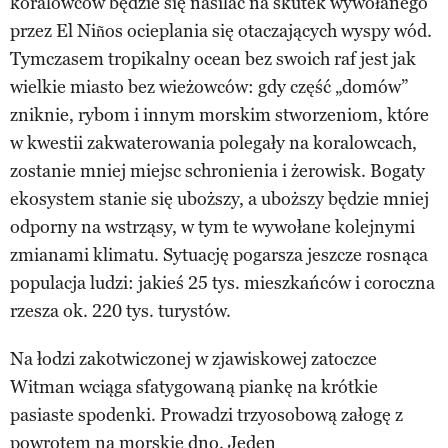
koralowców będzie się nasilać na skutek wywołanego
przez El Niños ocieplania się otaczających wyspy wód.
Tymczasem tropikalny ocean bez swoich raf jest jak
wielkie miasto bez wieżowców: gdy część „domów”
zniknie, rybom i innym morskim stworzeniom, które
w kwestii zakwaterowania polegały na koralowcach,
zostanie mniej miejsc schronienia i żerowisk. Bogaty
ekosystem stanie się uboższy, a uboższy będzie mniej
odporny na wstrząsy, w tym te wywołane kolejnymi
zmianami klimatu. Sytuację pogarsza jeszcze rosnąca
populacja ludzi: jakieś 25 tys. mieszkańców i coroczna
rzesza ok. 220 tys. turystów.
Na łodzi zakotwiczonej w zjawiskowej zatoczce
Witman wciąga sfatygowaną piankę na krótkie
pasiaste spodenki. Prowadzi trzyosobową załogę z
powrotem na morskie dno. Jeden