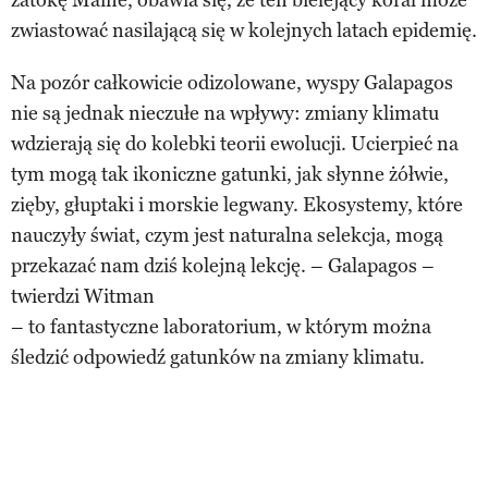
zatokę Maine, obawia się, że ten bielejący koral może
zwiastować nasilającą się w kolejnych latach epidemię.
Na pozór całkowicie odizolowane, wyspy Galapagos
nie są jednak nieczułe na wpływy: zmiany klimatu
wdzierają się do kolebki teorii ewolucji. Ucierpieć na
tym mogą tak ikoniczne gatunki, jak słynne żółwie,
zięby, głuptaki i morskie legwany. Ekosystemy, które
nauczyły świat, czym jest naturalna selekcja, mogą
przekazać nam dziś kolejną lekcję. – Galapagos –
twierdzi Witman
– to fantastyczne laboratorium, w którym można
śledzić odpowiedź gatunków na zmiany klimatu.