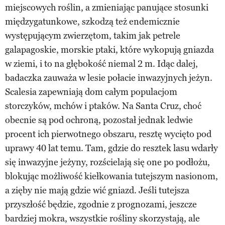
miejscowych roślin, a zmieniając panujące stosunki
międzygatunkowe, szkodzą też endemicznie
występującym zwierzętom, takim jak petrele
galapagoskie, morskie ptaki, które wykopują gniazda
w ziemi, i to na głębokość niemal 2 m. Idąc dalej,
badaczka zauważa w lesie połacie inwazyjnych jeżyn.
Scalesia zapewniają dom całym populacjom
storczyków, mchów i ptaków. Na Santa Cruz, choć
obecnie są pod ochroną, pozostał jednak ledwie
procent ich pierwotnego obszaru, resztę wycięto pod
uprawy 40 lat temu. Tam, gdzie do resztek lasu wdarły
się inwazyjne jeżyny, rozścielają się one po podłożu,
blokując możliwość kiełkowania tutejszym nasionom,
a zięby nie mają gdzie wić gniazd. Jeśli tutejsza
przyszłość będzie, zgodnie z prognozami, jeszcze
bardziej mokra, wszystkie rośliny skorzystają, ale