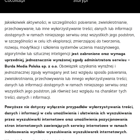
Cocolita.pl
Story.pl
Jakiekolwiek aktywności, w szczególności: pobieranie, zwielokrotnianie,
przechowywanie, lub inne wykorzystywanie treści, danych lub informacji
dostępnych w ramach niniejszego serwisu oraz wszystkich jego podstron,
w szczególności w celu ich eksploracji, zmierzającej do tworzenia,
rozwoju, modyfikacji i szkolenia systemów uczenia maszynowego,
algorytmów lub sztucznej inteligencji
jest zabronione oraz wymaga
uprzedniej, jednoznacznie wyrażonej zgody administratora serwisu –
Burda Media Polska sp. z o.o.
Obowiązek uzyskania wyraźnej i
jednoznacznej zgody wymagany jest bez względu sposób pobierania,
zwielokrotniania, przechowywania lub innego wykorzystywania treści,
danych lub informacji dostępnych w ramach niniejszego serwisu oraz
wszystkich jego podstron, jak również bez względu na charakter tych
treści, danych i informacji.
Powyższe nie dotyczy wyłącznie przypadków wykorzystywania treści,
danych i informacji w celu umożliwienia i ułatwienia ich wyszukiwania
przez wyszukiwarki internetowe oraz umożliwienia pozycjonowania
stron internetowych zawierających serwisy internetowe w ramach
indeksowania wyników wyszukiwania wyszukiwarek internetowych.