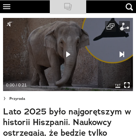
Skip
to
NATIONAL GEOGRAPHIC
main
content
TRAVELER
PODCASTY
Sklep
Newsletter
0:00 / 0:21
Cuda Polski
Przyroda
Wielki Konkurs Fotograficzny
Lato 2025 było najgorętszym w
Trendbook Podróżniczy
historii Hiszpanii. Naukowcy
Polecane
ostrzegają, że będzie tylko