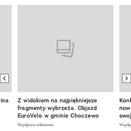
Pokazywanie elementu 1 z 20
previous element
n
ina
Z widokiem na najpiękniejsze
Kon
fragmenty wybrzeża. Objazd
now
EuroVelo w gminie Choczewo
swoj
Współpraca reklamowa
Współp