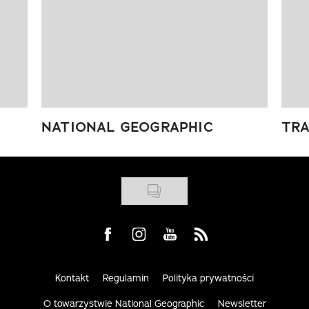
NATIONAL GEOGRAPHIC
TRA
Visit us on Facebook
Visit us on Instagram
Visit us on Youtube
Visit us on Rss
Kontakt
Regulamin
Polityka prywatności
O towarzystwie National Geographic
Newsletter