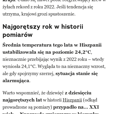
żyłach rekord z roku 2022. Jeśli tendencja się
utrzyma, krajowi grozi spustoszenie.
Najgorętszy rok w historii
pomiarów
Średnia temperatura tego lata w Hiszpanii
ustabilizowała się na poziomie 24,2°C
,
nieznacznie przebijając wynik z 2022 roku – wtedy
wyniosła 24,1°C. Wygląda to na nieznaczny wzrost,
ale gdy spojrzymy szerzej,
sytuacja stanie się
alarmująca
.
Warto wspomnieć, że dziewięć
z dziesięciu
najgorętszych lat
w historii
Hiszpanii
(odkąd
prowadzone są pomiary)
przypadło na… XXI