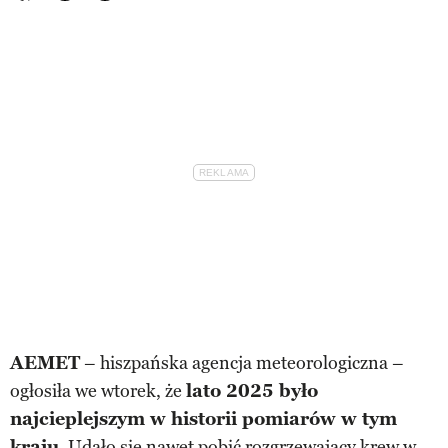
AEMET
– hiszpańska agencja meteorologiczna –
ogłosiła we wtorek, że
lato 2025 było
najcieplejszym w historii pomiarów w tym
kraju
. Udało się nawet pobić rozgrzewający krew w