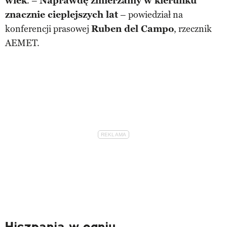
wiek
. –
Naprawdę zmierzamy w kierunku
znacznie cieplejszych lat
– powiedział na
konferencji prasowej
Ruben del Campo
, rzecznik
AEMET.
Hiszpania w ogniu