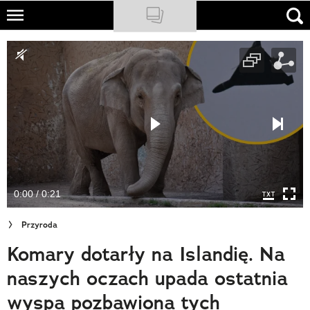
Skip
to
NATIONAL GEOGRAPHIC
main
content
TRAVELER
PODCASTY
Sklep
Newsletter
0:00 / 0:21
Cuda Polski
Przyroda
Wielki Konkurs Fotograficzny
Komary dotarły na Islandię. Na
Trendbook Podróżniczy
naszych oczach upada ostatnia
Polecane
wyspa pozbawiona tych