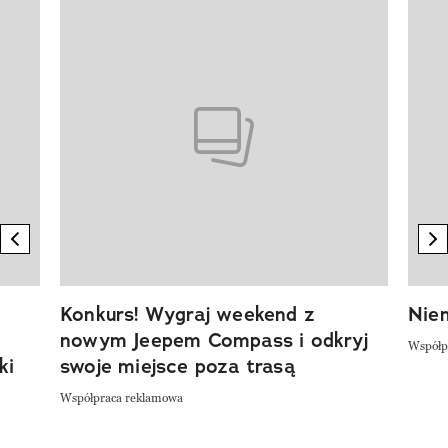
Pokazywanie elementu 1 z 20
previous element
n
Konkurs! Wygraj weekend z
Niem
nowym Jeepem Compass i odkryj
Współp
ki
swoje miejsce poza trasą
Współpraca reklamowa