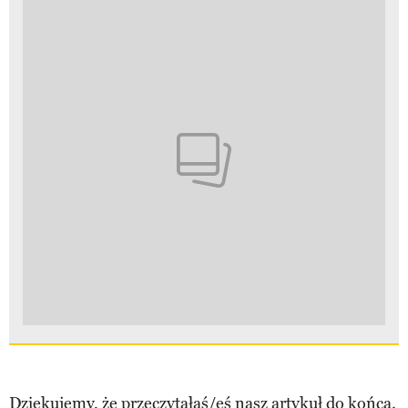
Dziękujemy, że przeczytałaś/eś nasz artykuł do końca.