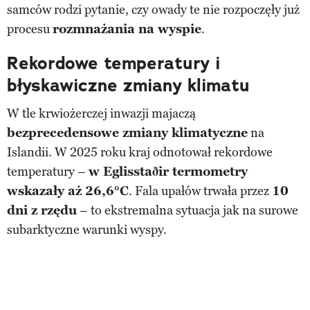
samców rodzi pytanie, czy owady te nie rozpoczęły już
procesu
rozmnażania na wyspie
.
Rekordowe temperatury i
błyskawiczne zmiany klimatu
W tle krwiożerczej inwazji majaczą
bezprecedensowe zmiany klimatyczne
na
Islandii. W 2025 roku kraj odnotował rekordowe
temperatury –
w Eglisstaðir termometry
wskazały aż 26,6°C
. Fala upałów trwała przez
10
dni z rzędu
– to ekstremalna sytuacja jak na surowe
subarktyczne warunki wyspy.