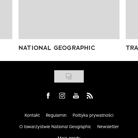
NATIONAL GEOGRAPHIC
TRA
Visit us on Facebook
Visit us on Instagram
Visit us on Youtube
Visit us on Rss
Kontakt
Regulamin
Polityka prywatności
O towarzystwie National Geographic
Newsletter
Moje zgody