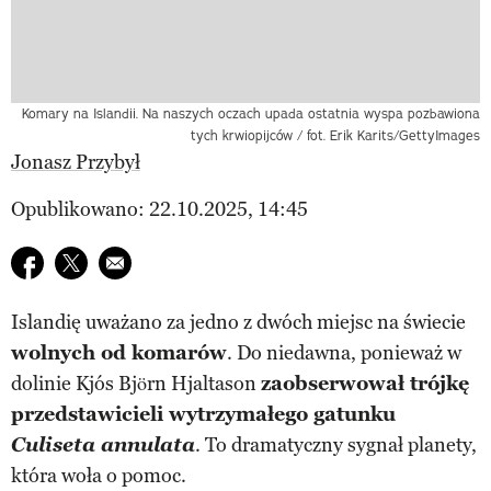
Komary na Islandii. Na naszych oczach upada ostatnia wyspa pozbawiona
tych krwiopijców / fot. Erik Karits/GettyImages
Jonasz Przybył
Opublikowano: 22.10.2025, 14:45
Udostępnij na facebook
Udostępnij na twitter
E-mail do przyjaciela
Islandię uważano za jedno z dwóch miejsc na świecie
wolnych od komarów
. Do niedawna, ponieważ w
dolinie Kjós Björn Hjaltason
zaobserwował trójkę
przedstawicieli wytrzymałego gatunku
Culiseta annulata
. To dramatyczny sygnał planety,
która woła o pomoc.