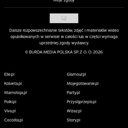
Dalsze rozpowszechnianie tekstów, zdjęć i materiałów wideo
opublikowanych w serwisie w całości lub w części wymaga
uprzedniej zgody wydawcy.
©
BURDA MEDIA POLSKA SP. Z O. O. 2026
Elle.pl
Glamour.pl
Kobieta.pl
Mojegotowanie.pl
Mamotoja.pl
Party.pl
Polki.pl
Przyslijprzepis.pl
Viva.pl
Wizaz.pl
Cocolita.pl
Story.pl