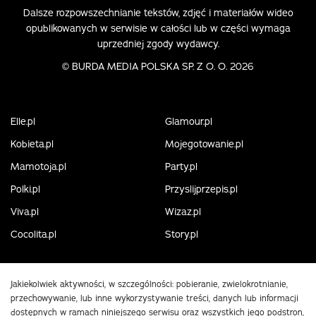
Dalsze rozpowszechnianie tekstów, zdjęć i materiałów wideo
opublikowanych w serwisie w całości lub w części wymaga
uprzedniej zgody wydawcy.
©
BURDA MEDIA POLSKA SP. Z O. O. 2026
Elle.pl
Glamour.pl
Kobieta.pl
Mojegotowanie.pl
Mamotoja.pl
Party.pl
Polki.pl
Przyslijprzepis.pl
Viva.pl
Wizaz.pl
Cocolita.pl
Story.pl
Jakiekolwiek aktywności, w szczególności: pobieranie, zwielokrotnianie,
przechowywanie, lub inne wykorzystywanie treści, danych lub informacji
dostępnych w ramach niniejszego serwisu oraz wszystkich jego podstron,