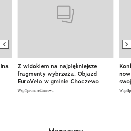
previous element
n
ina
Z widokiem na najpiękniejsze
Kon
fragmenty wybrzeża. Objazd
now
EuroVelo w gminie Choczewo
swoj
Współpraca reklamowa
Współp