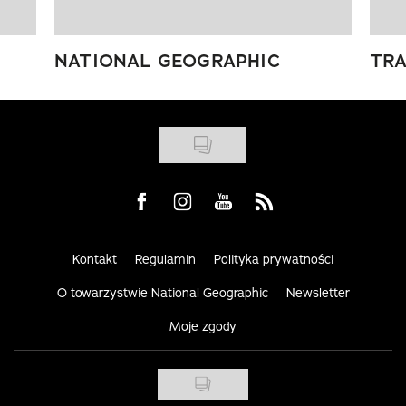
NATIONAL GEOGRAPHIC
TRA
Visit us on Facebook
Visit us on Instagram
Visit us on Youtube
Visit us on Rss
Kontakt
Regulamin
Polityka prywatności
O towarzystwie National Geographic
Newsletter
Moje zgody