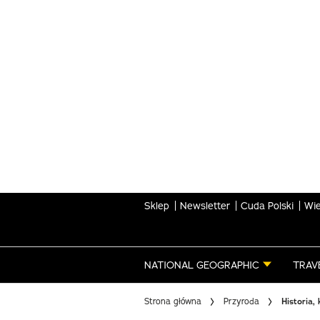
Skip
to
main
content
Sklep
Newsletter
Cuda Polski
Wie
NATIONAL GEOGRAPHIC
TRAV
Strona główna
Przyroda
Historia,