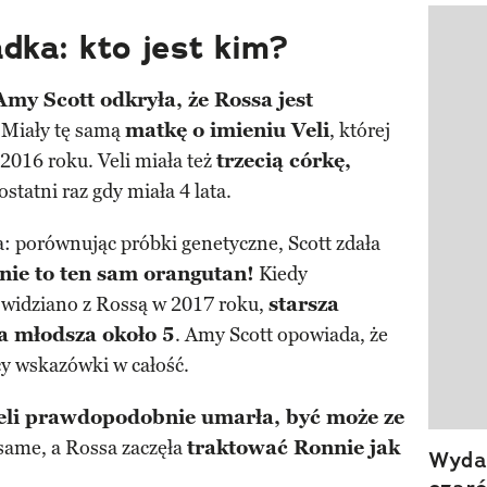
dka: kto jest kim?
Pokazy
Amy Scott odkryła, że Rossa jest
. Miały tę samą
matkę o imieniu Veli
, której
 2016 roku. Veli miała też
trzecią córkę,
ostatni raz gdy miała 4 lata.
ja: porównując próbki genetyczne, Scott zdała
ie to ten sam orangutan!
Kiedy
 widziano z Rossą w 2017 roku,
starsza
 a młodsza około 5
. Amy Scott opowiada, że
cy wskazówki w całość.
eli prawdopodobnie umarła, być może ze
 same, a Rossa zaczęła
traktować Ronnie jak
Wydan