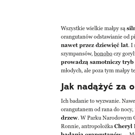
Wszystkie wielkie małpy są
sil
orangutanów odstawianie od pie
nawet przez dziewięć lat
. I
szympansów,
bonobo
czy goryl
prowadzą samotniczy tryb 
młodych, ale poza tym małpy te
Jak nadążyć za 
Ich badanie to wyzwanie. Nawe
orangutanem od rana do nocy,
drzew
. W Parku Narodowym 
Ronnie, antropolożka
Cheryl 
badania orangutanów
. – M