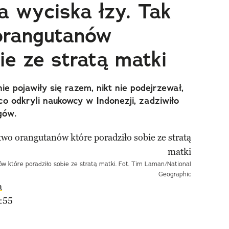
ra wyciska łzy. Tak
orangutanów
ie ze stratą matki
e pojawiły się razem, nikt nie podejrzewał,
co odkryli naukowcy w Indonezji, zadziwiło
gów.
ów które poradziło sobie ze stratą matki. Fot. Tim Laman/National
Geographic
a
:55