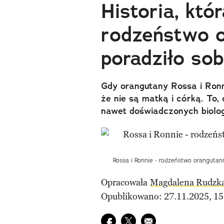
Historia, któ
rodzeństwo 
poradziło sob
Gdy orangutany Rossa i Ronni
że nie są matką i córką. To, 
nawet doświadczonych biolo
Rossa i Ronnie - rodzeństwo orangutan
Opracowała
Magdalena Rudzk
Opublikowano: 27.11.2025, 15
Udostępnij na facebook
Udostępnij na twitter
E-mail do przyjaciela