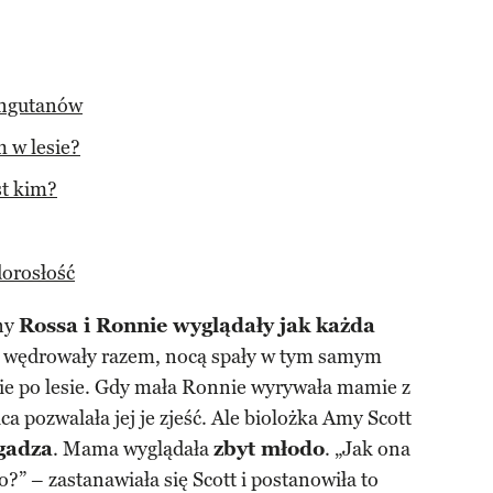
angutanów
 w lesie?
st kim?
orosłość
any
Rossa i Ronnie wyglądały jak każda
ń wędrowały razem, nocą spały w tym samym
nie po lesie. Gdy mała Ronnie wyrywała mamie z
a pozwalała jej je zjeść. Ale biolożka Amy Scott
zgadza
. Mama wyglądała
zbyt młodo
. „Jak ona
?” – zastanawiała się Scott i postanowiła to