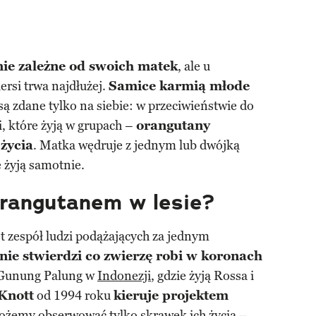
nie zależne od swoich matek
, ale u
rsi trwa najdłużej.
Samice karmią młode
 są zdane tylko na siebie: w przeciwieństwie do
i, które żyją w grupach –
orangutany
życia
. Matka wędruje z jednym lub dwójką
 żyją samotnie.
orangutanem w lesie?
t zespół ludzi podążających za jednym
nie stwierdzi co zwierzę robi w koronach
Gunung Palung w
Indonezji
, gdzie żyją Rossa i
Knott
od 1994 roku
kieruje projektem
ożemy obserwować tylko skrawek ich życia –