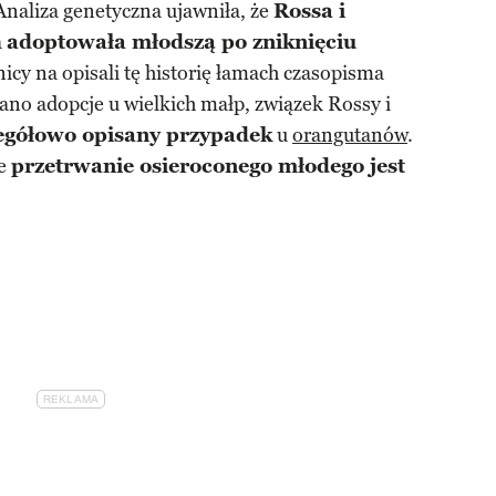
Analiza genetyczna ujawniła, że
Rossa i
a
adoptowała młodszą po zniknięciu
nicy na opisali tę historię łamach czasopisma
ano adopcje u wielkich małp, związek Rossy i
zegółowo opisany przypadek
u
orangutanów
.
że
przetrwanie osieroconego młodego jest