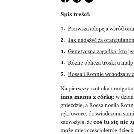
Spis treści:
Pierwsza adopcja wśród or
Jak nadążyć za orangutanem
Genetyczna zagadka: kto je
Różne oblicza troski u małp
Rossa i Ronnie wchodzą w d
Na pierwszy rzut oka orangut
inna mama z córką
: w dzie
gnieździe, a Rossa nosiła Ron
ręki owoce, doświadczona samic
zauważyła, że
coś tu się nie 
może mieć sześcioletnie dziecko