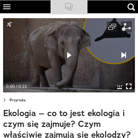
Skip
to
NATIONAL GEOGRAPHIC
main
content
TRAVELER
PODCASTY
Sklep
Newsletter
0:00 / 0:21
Cuda Polski
Przyroda
Wielki Konkurs Fotograficzny
Ekologia – co to jest ekologia i
Trendbook Podróżniczy
czym się zajmuje? Czym
Polecane
właściwie zajmują się ekolodzy?