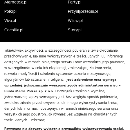
Mamotoja.pl
Party.pl
Polki.pl
Przyslijprzepis.pl
Viva.pl
Wizaz.pl
Cocolita.pl
Story.pl
Jakiekolwiek aktywności, w szczególności: pobieranie, zwielokrotnianie,
przechowywanie, lub inne wykorzystywanie treści, danych lub informacji
dostępnych w ramach niniejszego serwisu oraz wszystkich jego podstron,
w szczególności w celu ich eksploracji, zmierzającej do tworzenia,
rozwoju, modyfikacji i szkolenia systemów uczenia maszynowego,
algorytmów lub sztucznej inteligencji
jest zabronione oraz wymaga
uprzedniej, jednoznacznie wyrażonej zgody administratora serwisu –
Burda Media Polska sp. z o.o.
Obowiązek uzyskania wyraźnej i
jednoznacznej zgody wymagany jest bez względu sposób pobierania,
zwielokrotniania, przechowywania lub innego wykorzystywania treści,
danych lub informacji dostępnych w ramach niniejszego serwisu oraz
wszystkich jego podstron, jak również bez względu na charakter tych
treści, danych i informacji.
Powyższe nie dotyczy wyłącznie przypadków wykorzystywania treści,