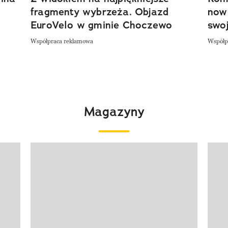
fragmenty wybrzeża. Objazd
now
EuroVelo w gminie Choczewo
swoj
Współpraca reklamowa
Współp
Magazyny
Pokazywanie elementu 1 z 4