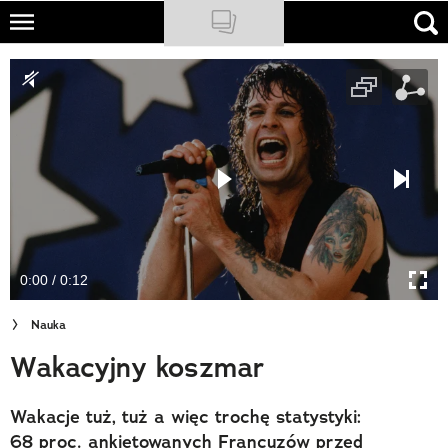
Skip
to
NATIONAL GEOGRAPHIC
main
content
TRAVELER
PODCASTY
Sklep
Newsletter
0:00 / 0:12
Cuda Polski
Nauka
Wielki Konkurs Fotograficzny
Wakacyjny koszmar
Trendbook Podróżniczy
Wakacje tuż, tuż a więc trochę statystyki:
Polecane
68 proc. ankietowanych Francuzów przed