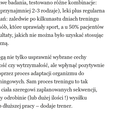
awe badania, testowano różne kombinacje:
przynajmniej 2-3 rodzaje), leki plus regularna
ań: zaledwie po kilkunastu dniach treningu
ób, które uprawiały sport, a u 50% pacjentów
ultaty, jakich nie można było uzyskać stosując
zną.
ogą nie tylko usprawnić wybrane cechy
bkość czy wytrzymałość, ale wpłynąć pozytywnie
poprzez proces adaptacji organizmu do
ingowych. Sam proces treningu to tak
ciała szeregowi zaplanowanych sekwencji,
odrobinie (lub dużej ilości !) wysiłku
b dłuższej pracy – dodaje trener.