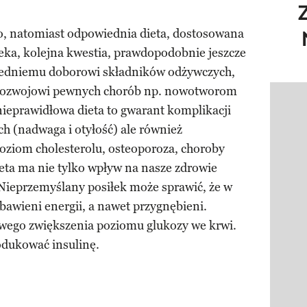
no, natomiast odpowiednia dieta, dostosowana
ieka, kolejna kwestia, prawdopodobnie jeszcze
wiedniemu doborowi składników odżywczych,
rozwojowi pewnych chorób np. nowotworom
Pokazy
 nieprawidłowa dieta to gwarant komplikacji
ch (nadwaga i otyłość) ale również
ziom cholesterolu, osteoporoza, choroby
eta ma nie tylko wpływ na nasze zdrowie
. Nieprzemyślany posiłek może sprawić, że w
bawieni energii, a nawet przygnębieni.
wego zwiększenia poziomu glukozy we krwi.
dukować insulinę.