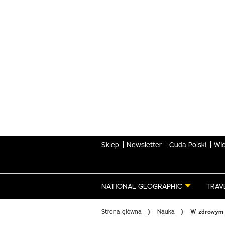
Skip
to
main
content
Sklep
Newsletter
Cuda Polski
Wie
NATIONAL GEOGRAPHIC
TRAV
Strona główna
Nauka
W zdrowym c