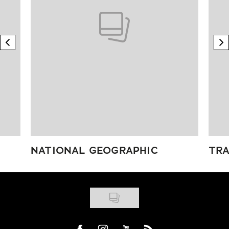
previous element
n
NATIONAL GEOGRAPHIC
TRA