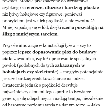
również. Modele przeznaczone do łyżwiarstwa
szybkiego są
cieńsze, dłuższe i bardziej płaskie
niż łyżwy hokejowe czy figurowe, ponieważ
priorytetem jest w nich prędkość, a nie zwrotność.
Mniej zapadają się w lód, dzięki czemu
pozwalają na
ślizg z mniejszym tarciem
.
Przyszłe innowacje w konstrukcji łyżew – czy to
poprzez
lepsze dopasowanie płóz do budowy
ciała
zawodnika, czy też opracowanie specjalnych
powłok (podobnych do tych
zakazanych w
bobslejach czy skeletonie
) – mogłyby potencjalnie
jeszcze bardziej zredukować tarcie na lodzie.
Ostatecznie jednak o prędkości decyduje
najważniejszy element tego sportu: to łyżwiarze
generują siłę odepchnięcia i nadają tempo, niezależnie
od bazowego poziomu tarcia na danym torze. – Jako