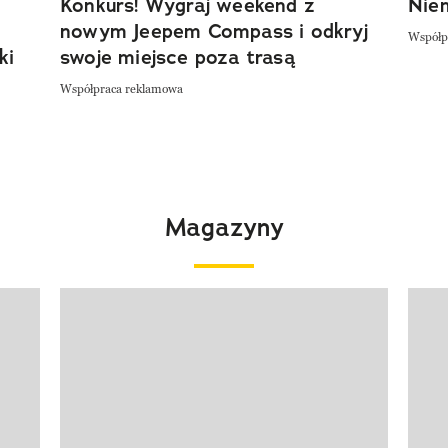
Konkurs! Wygraj weekend z
Niem
nowym Jeepem Compass i odkryj
Współp
ki
swoje miejsce poza trasą
Współpraca reklamowa
Magazyny
Pokazywanie elementu 1 z 4