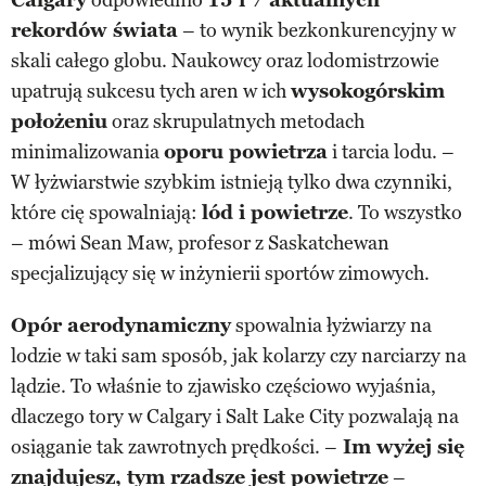
rekordów świata
– to wynik bezkonkurencyjny w
skali całego globu. Naukowcy oraz lodomistrzowie
upatrują sukcesu tych aren w ich
wysokogórskim
położeniu
oraz skrupulatnych metodach
minimalizowania
oporu powietrza
i tarcia lodu. –
W łyżwiarstwie szybkim istnieją tylko dwa czynniki,
które cię spowalniają:
lód i powietrze
. To wszystko
– mówi Sean Maw, profesor z Saskatchewan
specjalizujący się w inżynierii sportów zimowych.
Opór aerodynamiczny
spowalnia łyżwiarzy na
lodzie w taki sam sposób, jak kolarzy czy narciarzy na
lądzie. To właśnie to zjawisko częściowo wyjaśnia,
dlaczego tory w Calgary i Salt Lake City pozwalają na
osiąganie tak zawrotnych prędkości. –
Im wyżej się
znajdujesz, tym rzadsze jest powietrze
–