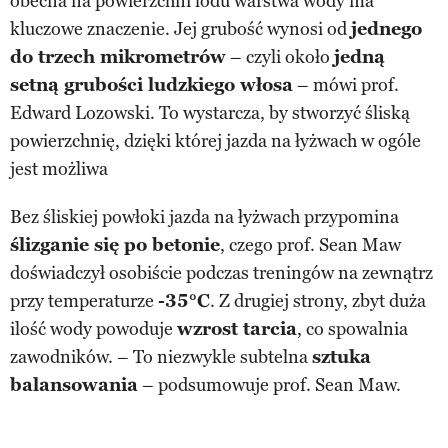
obecna na powierzchni lodu warstwa wody ma
kluczowe znaczenie. Jej grubość wynosi od
jednego
do trzech mikrometrów
– czyli około
jedną
setną grubości ludzkiego włosa
– mówi prof.
Edward Lozowski. To wystarcza, by stworzyć śliską
powierzchnię, dzięki której jazda na łyżwach w ogóle
jest możliwa
Bez śliskiej powłoki jazda na łyżwach przypomina
ślizganie się po betonie
, czego prof. Sean Maw
doświadczył osobiście podczas treningów na zewnątrz
przy temperaturze
-35°C
. Z drugiej strony, zbyt duża
ilość wody powoduje
wzrost tarcia
, co spowalnia
zawodników. – To niezwykle subtelna
sztuka
balansowania
– podsumowuje prof. Sean Maw.