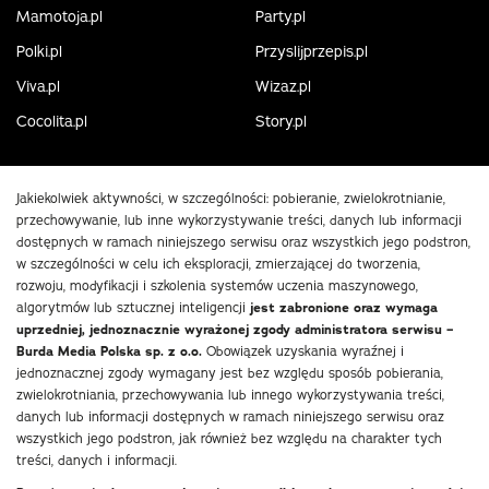
Mamotoja.pl
Party.pl
Polki.pl
Przyslijprzepis.pl
Viva.pl
Wizaz.pl
Cocolita.pl
Story.pl
Jakiekolwiek aktywności, w szczególności: pobieranie, zwielokrotnianie,
przechowywanie, lub inne wykorzystywanie treści, danych lub informacji
dostępnych w ramach niniejszego serwisu oraz wszystkich jego podstron,
w szczególności w celu ich eksploracji, zmierzającej do tworzenia,
rozwoju, modyfikacji i szkolenia systemów uczenia maszynowego,
algorytmów lub sztucznej inteligencji
jest zabronione oraz wymaga
uprzedniej, jednoznacznie wyrażonej zgody administratora serwisu –
Burda Media Polska sp. z o.o.
Obowiązek uzyskania wyraźnej i
jednoznacznej zgody wymagany jest bez względu sposób pobierania,
zwielokrotniania, przechowywania lub innego wykorzystywania treści,
danych lub informacji dostępnych w ramach niniejszego serwisu oraz
wszystkich jego podstron, jak również bez względu na charakter tych
treści, danych i informacji.