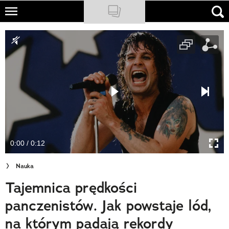
Skip
to
NATIONAL GEOGRAPHIC
main
content
TRAVELER
PODCASTY
Sklep
Newsletter
0:00 / 0:12
Cuda Polski
Nauka
Wielki Konkurs Fotograficzny
Tajemnica prędkości
Trendbook Podróżniczy
panczenistów. Jak powstaje lód,
Polecane
na którym padają rekordy