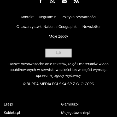
Visit us on Facebook
Visit us on Instagram
Visit us on Youtube
Visit us on Rss
Kontakt
Regulamin
Polityka prywatności
O towarzystwie National Geographic
Newsletter
Moje zgody
Dalsze rozpowszechnianie tekstów, zdjęć i materiałów wideo
opublikowanych w serwisie w całości lub w części wymaga
uprzedniej zgody wydawcy.
©
BURDA MEDIA POLSKA SP. Z O. O. 2026
Elle.pl
Glamour.pl
Kobieta.pl
Mojegotowanie.pl