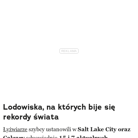
Lodowiska, na których bije się
rekordy świata
Łyżwiarze
szybcy ustanowili w
Salt Lake City oraz
Calgary
odpowiednio
15 i 7
aktualnych