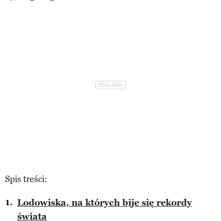
Spis treści:
Lodowiska, na których bije się rekordy
świata