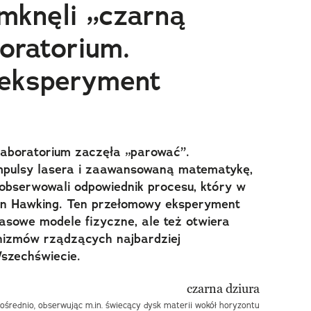
mknęli „czarną
oratorium.
eksperyment
aboratorium zaczęła „parować”.
impulsy lasera i zaawansowaną matematykę,
obserwowali odpowiednik procesu, który w
hen Hawking. Ten przełomowy eksperyment
asowe modele fizyczne, ale też otwiera
nizmów rządzących najbardziej
szechświecie.
średnio, obserwując m.in. świecący dysk materii wokół horyzontu