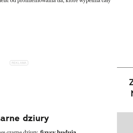
ielić od promieniowania tła, które wypełnia cały
arne dziury
Pokazy
iwe
czarne dziury
,
fizycy budują