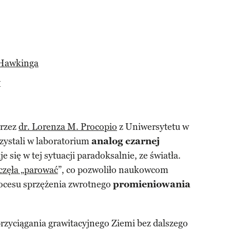
 Hawkinga
y
przez
dr. Lorenza M. Procopio
z Uniwersytetu w
ystali w laboratorium
analog czarnej
e się w tej sytuacji paradoksalnie, ze światła.
aczęła „parować
”, co pozwoliło naukowcom
ocesu sprzężenia zwrotnego
promieniowania
przyciągania grawitacyjnego Ziemi bez dalszego