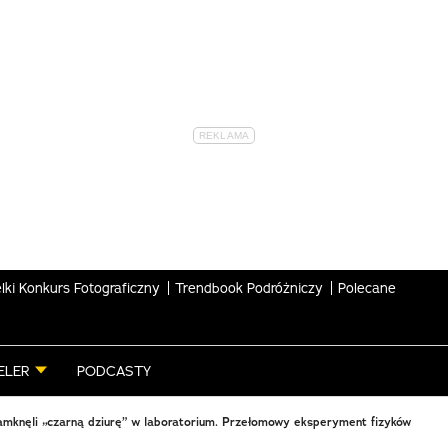
lki Konkurs Fotograficzny
Trendbook Podróżniczy
Polecane
ELER
PODCASTY
mknęli „czarną dziurę” w laboratorium. Przełomowy eksperyment fizyków