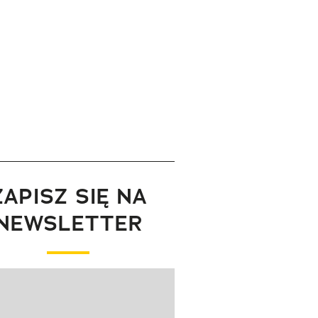
ZAPISZ SIĘ NA
NEWSLETTER
wanie elementu 1 z 1