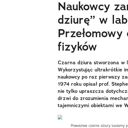
Naukowcy za
dziurę” w lab
Przełomowy 
fizyków
Czarna dziura stworzona w l
Wykorzystując ultrakrótkie 
naukowcy po raz pierwszy za
1974 roku opisał prof. Step
nie tylko upraszcza dotychcz
drzwi do zrozumienia mecha
tajemniczymi obiektami we W
Prawdziwe czarne dziury badamy po