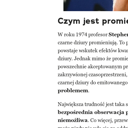
Czym jest promi
W roku 1974 profesor
Stephe
czarne dziury promieniują. To
powstaje wskutek efektów kwan
dziury. Jednak mimo że promie
powszechnie akceptowanym pr
zakrzywionej czasoprzestrzeni,
czarnej dziury do emitowaneg
problemem
.
Największa trudność jest taka 
bezpośrednia obserwacja 
niemożliwa
. Co więcej, przewi