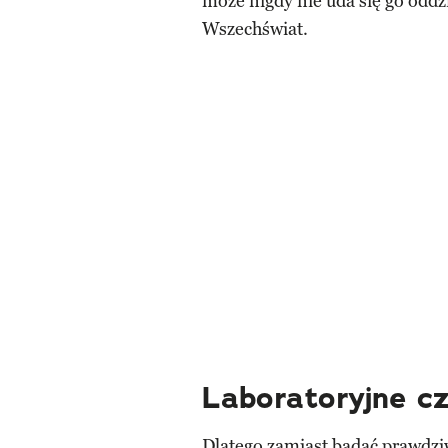
może nigdy nie uda się go oddz
Wszechświat.
Laboratoryjne cz
Dlatego zamiast badać prawdz