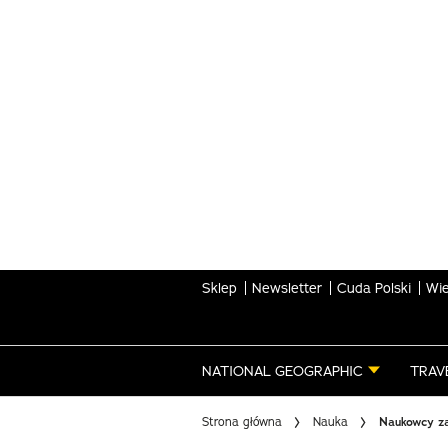
Skip
to
main
content
Sklep
Newsletter
Cuda Polski
Wie
NATIONAL GEOGRAPHIC
TRAV
Strona główna
Nauka
Naukowcy za