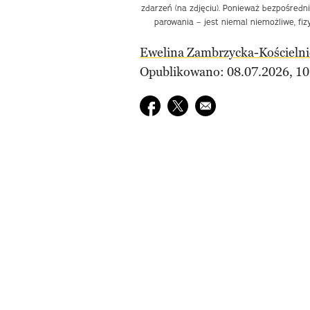
zdarzeń (na zdjęciu). Ponieważ bezpośred
parowania – jest niemal niemożliwe, fi
Ewelina Zambrzycka-Kościelni
Opublikowano: 08.07.2026, 10
Udostępnij na facebook
Udostępnij na twitter
E-mail do przyjaciela