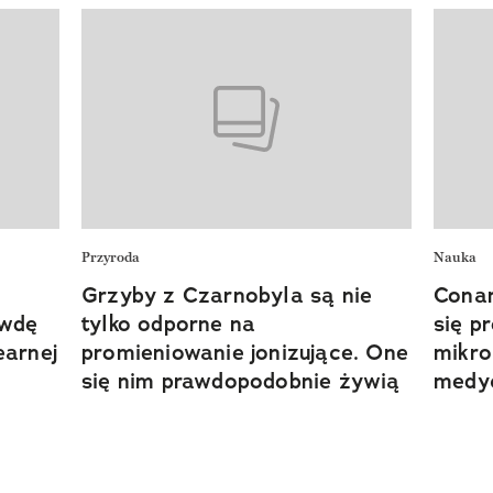
Przyroda
Nauka
Grzyby z Czarnobyla są nie
Conan
awdę
tylko odporne na
się p
earnej
promieniowanie jonizujące. One
mikr
się nim prawdopodobnie żywią
medy