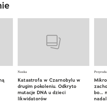
ie
Nauka
Przyroda
ną
Katastrofa w Czarnobylu w
Mikro
drugim pokoleniu. Odkryto
zacho
mutacje DNA u dzieci
bo… n
likwidatorów
nadal