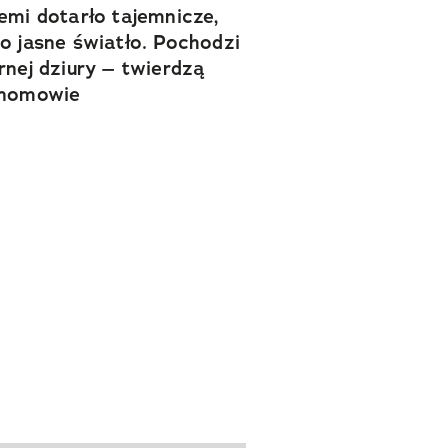
emi dotarło tajemnicze,
o jasne światło. Pochodzi
rnej dziury – twierdzą
onomowie