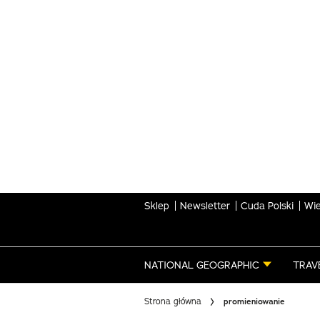
Skip
to
main
content
Sklep
Newsletter
Cuda Polski
Wie
NATIONAL GEOGRAPHIC
TRAV
Strona główna
promieniowanie