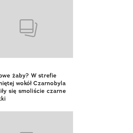
we żaby? W strefie
iętej wokół Czarnobyla
iły się smoliście czarne
tki