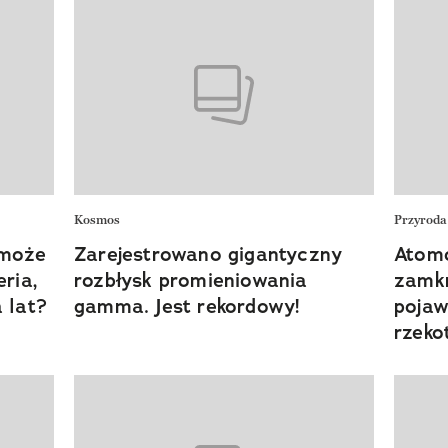
Kosmos
Przyroda
 może
Zarejestrowano gigantyczny
Atomo
ria,
rozbłysk promieniowania
zamkn
 lat?
gamma. Jest rekordowy!
pojaw
rzeko