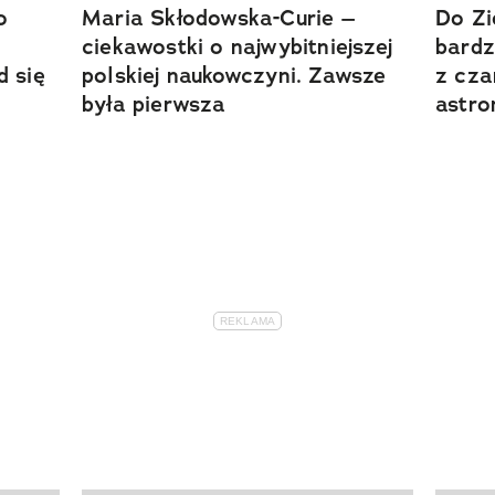
o
Maria Skłodowska-Curie –
Do Zi
ciekawostki o najwybitniejszej
bardz
d się
polskiej naukowczyni. Zawsze
z cza
była pierwsza
astr