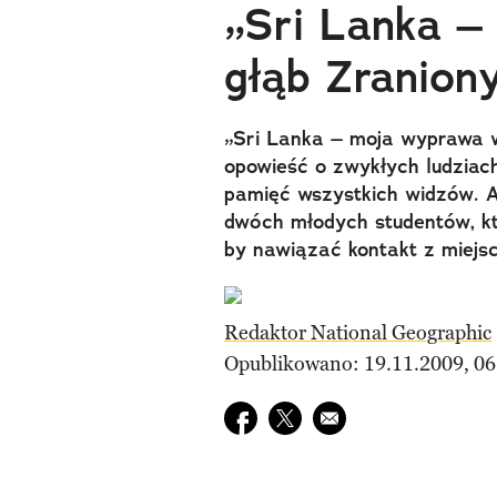
„Sri Lanka 
głąb Zranion
„Sri Lanka – moja wyprawa w
opowieść o zwykłych ludziac
pamięć wszystkich widzów. A
dwóch młodych studentów, k
by nawiązać kontakt z miejs
Redaktor National Geographic
Opublikowano: 19.11.2009, 06
Udostępnij na facebook
Udostępnij na twitter
E-mail do przyjaciela