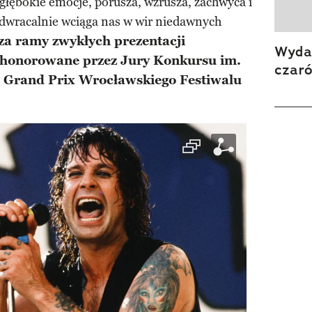
 głębokie emocje, porusza, wzrusza, zachwyca i
dwracalnie wciąga nas w wir niedawnych
a ramy zwykłych prezentacji
Wydan
 uhonorowane przez Jury Konkursu im.
czar
 Grand Prix Wrocławskiego Festiwalu