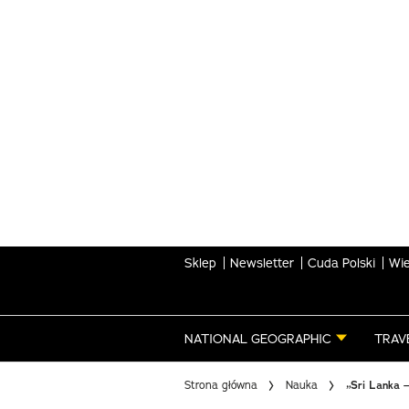
Skip
to
main
content
Sklep
Newsletter
Cuda Polski
Wie
NATIONAL GEOGRAPHIC
TRAV
Strona główna
Nauka
„Sri Lanka 