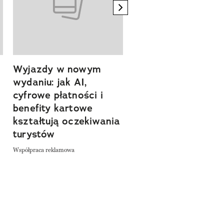
next element
Wyjazdy w nowym
Tam, gdzie kończy 
wydaniu: jak AI,
asfalt, zaczyna się
cyfrowe płatności i
spokój. Wyrusz
benefity kartowe
szlakiem miejsc, kt
kształtują oczekiwania
pozwalają zwolnić 
turystów
odkrywać Polskę bl
natury
Współpraca reklamowa
Współpraca reklamowa