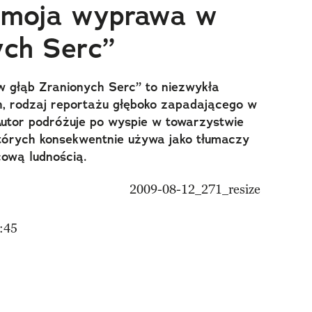
– moja wyprawa w
ych Serc”
 głąb Zranionych Serc” to niezwykła
h, rodzaj reportażu głęboko zapadającego w
utor podróżuje po wyspie w towarzystwie
tórych konsekwentnie używa jako tłumaczy
cową ludnością.
:45