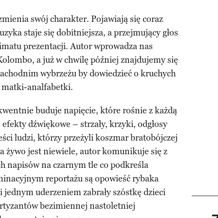
 zmienia swój charakter. Pojawiają się coraz
uzyka staje się dobitniejsza, a przejmujący głos
limatu prezentacji. Autor wprowadza nas
Kolombo, a już w chwilę później znajdujemy się
a zachodnim wybrzeżu by dowiedzieć o kruchych
 matki-analfabetki.
entnie buduje napięcie, które rośnie z każdą
fekty dźwiękowe – strzały, krzyki, odgłosy
i ludzi, którzy przeżyli koszmar bratobójczej
żywo jest niewiele, autor komunikuje się z
 napisów na czarnym tle co podkreśla
minacyjnym reportażu są opowieść rybaka
i jednym uderzeniem zabrały szóstkę dzieci
artyzantów bezimiennej nastoletniej