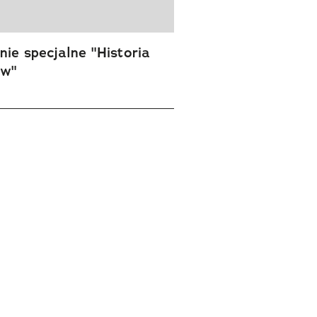
ie specjalne "Historia
ów"