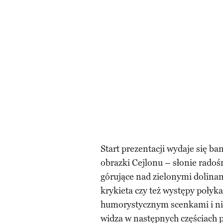
Start prezentacji wydaje się b
obrazki Cejlonu – słonie radośn
górujące nad zielonymi dolina
krykieta czy też występy połyka
humorystycznym scenkami i nic
widza w następnych częściach 