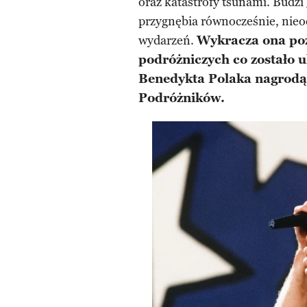
oraz katastrofy tsunami. Budzi
przygnębia równocześnie, nieo
wydarzeń.
Wykracza ona poz
podróżniczych co zostało
Benedykta Polaka nagrodą
Podróżników.