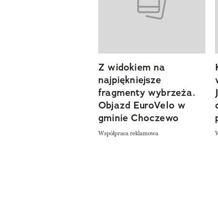
previous element
Z widokiem na
najpiękniejsze
fragmenty wybrzeża.
Objazd EuroVelo w
gminie Choczewo
Współpraca reklamowa