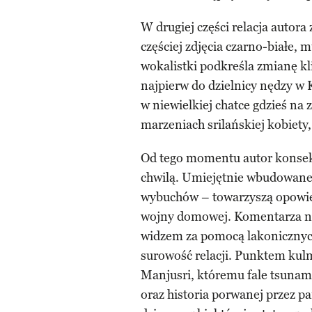
W drugiej części relacja autora
częściej zdjęcia czarno-białe, m
wokalistki podkreśla zmianę k
najpierw do dzielnicy nędzy w 
w niewielkiej chatce gdzieś n
marzeniach srilańskiej kobiety,
Od tego momentu autor konsekw
chwilą. Umiejętnie wbudowane e
wybuchów – towarzyszą opowieśc
wojny domowej. Komentarza na 
widzem za pomocą lakonicznych
surowość relacji. Punktem kul
Manjusri, któremu fale tsunam
oraz historia porwanej przez p