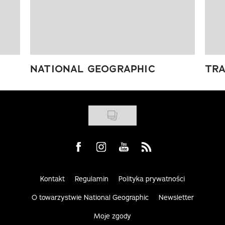
NATIONAL GEOGRAPHIC
TRA
Visit us on Facebook
Visit us on Instagram
Visit us on Youtube
Visit us on Rss
Kontakt
Regulamin
Polityka prywatności
O towarzystwie National Geographic
Newsletter
Moje zgody