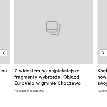
Pokazywanie elementu 1 z 20
previous element
n
ina
Z widokiem na najpiękniejsze
Kon
fragmenty wybrzeża. Objazd
now
EuroVelo w gminie Choczewo
swoj
Współpraca reklamowa
Współp