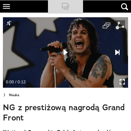
Skip
to
NATIONAL GEOGRAPHIC
main
content
TRAVELER
PODCASTY
Sklep
Newsletter
0:00 / 0:12
Cuda Polski
Nauka
Wielki Konkurs Fotograficzny
NG z prestiżową nagrodą Grand
Trendbook Podróżniczy
Front
Polecane