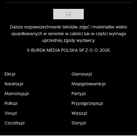
Dalsze rozpowszechnianie tekstów, zdjęć i materiałów wideo
opublikowanych w serwisie w całości lub w części wymaga
uprzedniej zgody wydawcy.
©
BURDA MEDIA POLSKA SP. Z O. O. 2026
Elle.pl
Glamour.pl
Kobieta.pl
Mojegotowanie.pl
Mamotoja.pl
Party.pl
Polki.pl
Przyslijprzepis.pl
Viva.pl
Wizaz.pl
Cocolita.pl
Story.pl