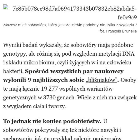
Możesz mieć sobowtóra, który jest do ciebie podobny nie tylko z wyglądu /
fot. François Brunelle
Wyniki badań wykazały, że sobowtóry mają podobne
genotypy, ale różnią się pod względem metylacji DNA
i składu mikrobiomu, czyli żyjących w i na człowieku
bakterii.
Spośród wszystkich par naukowcy
wyłonili 9 najbliższych sobie
„bliźniaków”
.
Osoby
te mają łącznie 19 277 wspólnych wariantów
genetycznych w 3730 genach. Wiele z nich ma związek
z wyglądem ciała i twarzy.
To jednak nie koniec podobieństw.
U
sobowtórów pokrywały się też niektóre nawyki i
zachowania, jak na przykład palenie papierosów.