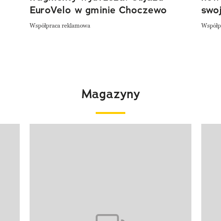
EuroVelo w gminie Choczewo
swoj
Współpraca reklamowa
Współp
Magazyny
Pokazywanie elementu 1 z 4