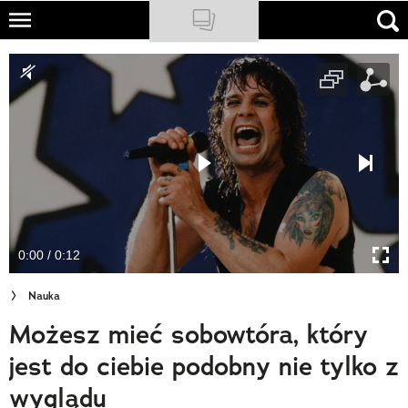
Skip
to
NATIONAL GEOGRAPHIC
main
content
TRAVELER
PODCASTY
Sklep
Newsletter
0:00 / 0:12
Cuda Polski
Nauka
Wielki Konkurs Fotograficzny
Możesz mieć sobowtóra, który
Trendbook Podróżniczy
jest do ciebie podobny nie tylko z
Polecane
wyglądu