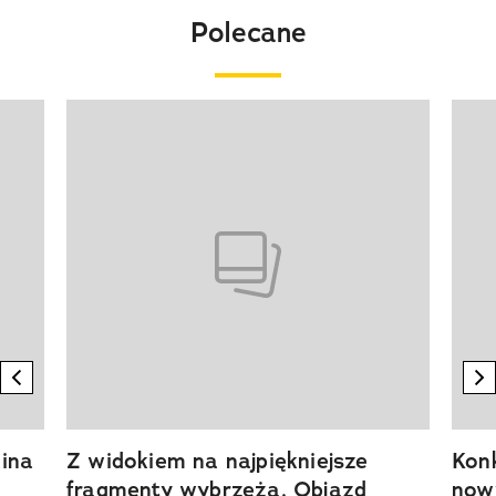
Polecane
Pokazywanie elementu 1 z 20
previous element
n
ina
Z widokiem na najpiękniejsze
Kon
fragmenty wybrzeża. Objazd
now