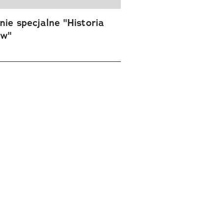
ie specjalne "Historia
ów"