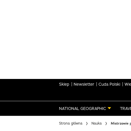
Skip
to
main
content
Sklep
Newsletter
Cuda Polski
Wie
NATIONAL GEOGRAPHIC
TRAV
Strona główna
Nauka
Mistrzowie 