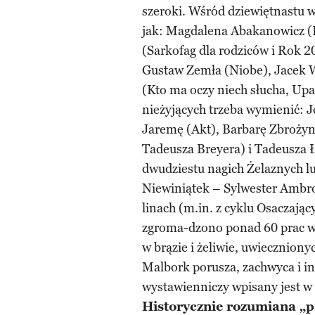
szeroki. Wśród dziewiętnastu 
jak: Magdalena Abakanowicz (R
(Sarkofag dla rodziców i Rok 
Gustaw Zemła (Niobe), Jacek Wa
(Kto ma oczy niech słucha, Upa
nieżyjących trzeba wymienić: J
Jaremę (Akt), Barbarę Zbrożyn
Tadeusza Breyera) i Tadeusza 
dwudziestu nagich Żelaznych lu
Niewiniątek – Sylwester Ambroz
linach (m.in. z cyklu Osaczają
zgroma-dzono ponad 60 prac w
w brązie i żeliwie, uwieczniony
Malbork porusza, zachwyca i in
wystawienniczy wpisany jest w 
Historycznie rozumiana „