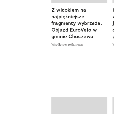
Z widokiem na
previous element
najpiękniejsze
fragmenty wybrzeża.
Objazd EuroVelo w
gminie Choczewo
Współpraca reklamowa
Pokazywanie elementów od 1 do