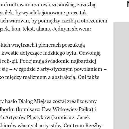
onfrontowania z nowoczesnością, z rzeźbą
ysiłek, by wyselekcjonowane prace tak
-rach warowni, by pomiędzy rzeźbą a otoczeniem
ązek, kon-tekst, alians. Jednym słowem:
Pokazy
kich wnętrzach i plenerach poszukują
kwestie dotyczące ludzkiego bytu. Odwołują
ry i reli-gii. Podejmują świadomie najbardziej
c się – w zgodzie z arty-stycznym powołaniem –
oko między realizmem a abstrakcją. Oni także
y hasło Dialog Miejsca został zrealizowany
orku (komisarz: Ewa Witkowicz-Pałka) i
h Artystów Plastyków (komisarz: Jacek
zbiorów własnych arty-stów, Centrum Rzeźby