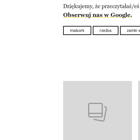
Dziękujemy, że przeczytałaś/eś
Obserwuj nas w Google.
malbork
rzeźba
zamki 
Pokazywanie elementów od 1 d