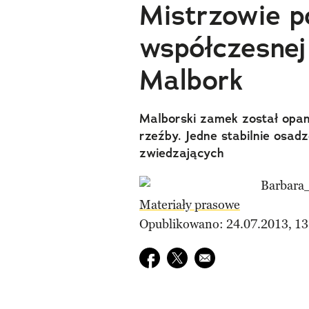
Mistrzowie p
współczesnej
Malbork
Malborski zamek został opan
rzeźby. Jedne stabilnie osad
zwiedzających
Materiały prasowe
Opublikowano: 24.07.2013, 13
Udostępnij na facebook
Udostępnij na twitter
E-mail do przyjaciela