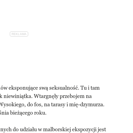
nów eksponujące swą seksualność. Tu i tam
ak niewiniątka. Wtargnęły przebojem na
ysokiego, do fos, na tarasy i mię-dzymurza.
nia bieżącego roku.
nych do udziału w malborskiej ekspozycji jest