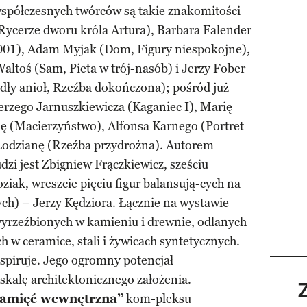
współczesnych twórców są takie znakomitości
ycerze dworu króla Artura), Barbara Falender
2001), Adam Myjak (Dom, Figury niespokojne),
ltoś (Sam, Pieta w trój-nasób) i Jerzy Fober
dły anioł, Rzeźba dokończona); pośród już
erzego Jarnuszkiewicza (Kaganiec I), Marię
ę (Macierzyństwo), Alfonsa Karnego (Portret
Łodzianę (Rzeźba przydrożna). Autorem
dzi jest Zbigniew Frączkiewicz, sześciu
iak, wreszcie pięciu figur balansują-cych na
cych) – Jerzy Kędziora. Łącznie na wystawie
yrzeźbionych w kamieniu i drewnie, odlanych
ch w ceramice, stali i żywicach syntetycznych.
spiruje. Jego ogromny potencjał
skalę architektonicznego założenia.
pamięć wewnętrzna”
kom-pleksu