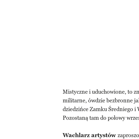
Mistyczne i uduchowione, to z
militarne, ówdzie bezbronne j
dziedzińce Zamku Średniego i W
Pozostaną tam do połowy wrześ
Wachlarz artystów
zaproszo