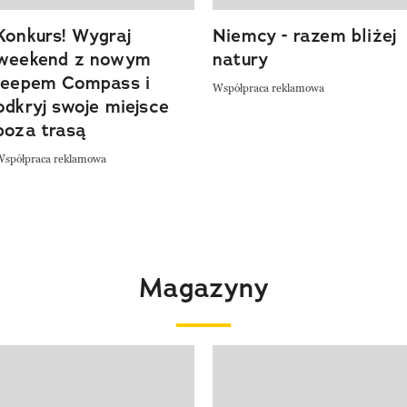
Konkurs! Wygraj
Niemcy - razem bliżej
weekend z nowym
natury
Jeepem Compass i
Współpraca reklamowa
odkryj swoje miejsce
poza trasą
Współpraca reklamowa
Magazyny
 4 z 4