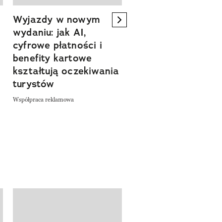
Wyjazdy w nowym
Tam, gdzie kończy 
next element
wydaniu: jak AI,
asfalt, zaczyna się
cyfrowe płatności i
spokój. Wyrusz
benefity kartowe
szlakiem miejsc, kt
kształtują oczekiwania
pozwalają zwolnić 
turystów
odkrywać Polskę bl
natury
Współpraca reklamowa
Współpraca reklamowa