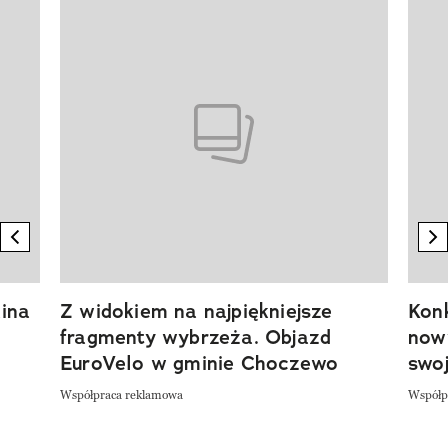
Pokazywanie elementu 1 z 20
previous element
n
ina
Z widokiem na najpiękniejsze
Kon
fragmenty wybrzeża. Objazd
now
EuroVelo w gminie Choczewo
swoj
Współpraca reklamowa
Współp