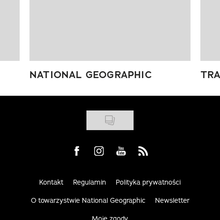
NATIONAL GEOGRAPHIC
TRA
Visit us on Facebook
Visit us on Instagram
Visit us on Youtube
Visit us on Rss
Kontakt
Regulamin
Polityka prywatności
O towarzystwie National Geographic
Newsletter
Moje zgody