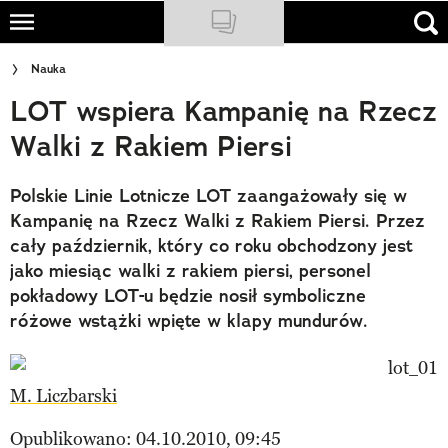
Skip
to
NATIONAL GEOGRAPHIC
Nauka
main
LOT wspiera Kampanię na Rzecz
content
TRAVELER
Walki z Rakiem Piersi
PODCASTY
Polskie Linie Lotnicze LOT zaangażowały się w
Sklep
Kampanię na Rzecz Walki z Rakiem Piersi. Przez
Newsletter
cały październik, który co roku obchodzony jest
jako miesiąc walki z rakiem piersi, personel
Cuda Polski
pokładowy LOT-u będzie nosił symboliczne
różowe wstążki wpięte w klapy mundurów.
Wielki Konkurs Fotograficzny
Trendbook Podróżniczy
M. Liczbarski
Polecane
Opublikowano: 04.10.2010, 09:45