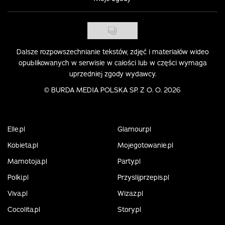
Dalsze rozpowszechnianie tekstów, zdjęć i materiałów wideo
opublikowanych w serwisie w całości lub w części wymaga
uprzedniej zgody wydawcy.
©
BURDA MEDIA POLSKA SP. Z O. O. 2026
Elle.pl
Glamour.pl
Kobieta.pl
Mojegotowanie.pl
Mamotoja.pl
Party.pl
Polki.pl
Przyslijprzepis.pl
Viva.pl
Wizaz.pl
Cocolita.pl
Story.pl