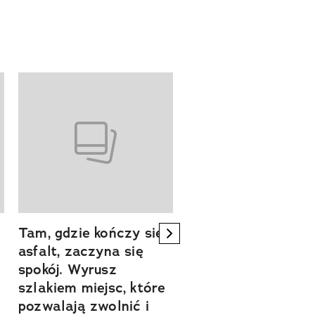
Tam, gdzie kończy się
Szlakiem natury.
next element
asfalt, zaczyna się
Sprawdź, czym
spokój. Wyrusz
zachwyca Turyngi
szlakiem miejsc, które
Współpraca reklamowa
a
pozwalają zwolnić i