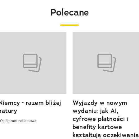
Polecane
o 4 z 20
Niemcy - razem bliżej
Wyjazdy w nowym
natury
wydaniu: jak AI,
cyfrowe płatności i
Współpraca reklamowa
benefity kartowe
kształtują oczekiwani