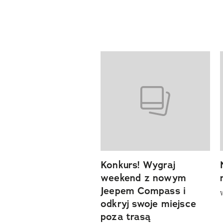
Pokazywanie elementów od 1 d
Konkurs! Wygraj
previous element
weekend z nowym
Jeepem Compass i
odkryj swoje miejsce
poza trasą