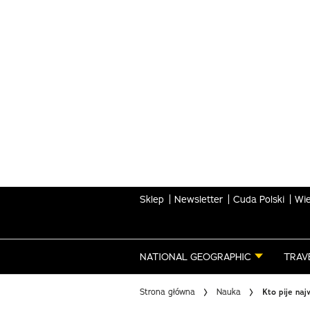
Skip
to
main
content
Sklep
Newsletter
Cuda Polski
Wie
NATIONAL GEOGRAPHIC
TRAV
Strona główna
Nauka
Kto pije naj