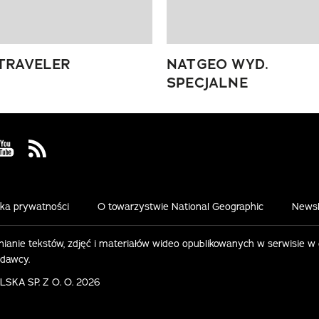
TRAVELER
NATGEO WYD.
SPECJALNE
 Facebook
us on Instagram
Visit us on Youtube
Visit us on Rss
yka prywatności
O towarzystwie National Geographic
Newsl
ianie tekstów, zdjęć i materiałów wideo opublikowanych w serwisie w
ydawcy.
KA SP. Z O. O. 2026