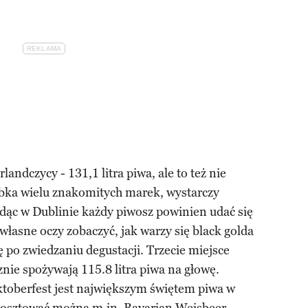
landczycy - 131,1 litra piwa, ale to też nie
ebka wielu znakomitych marek, wystarczy
ąc w Dublinie każdy piwosz powinien udać się
łasne oczy zobaczyć, jak warzy się black golda
ę po zwiedzaniu degustacji. Trzecie miejsce
ie spożywają 115.8 litra piwa na głowę.
ktoberfest jest największym świętem piwa w