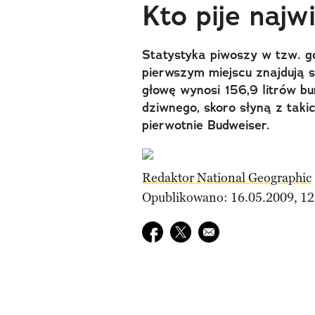
Kto pije najw
Statystyka piwoszy w tzw. gó
pierwszym miejscu znajdują s
głowę wynosi 156,9 litrów b
dziwnego, skoro słyną z takic
pierwotnie Budweiser.
Redaktor National Geographic
Opublikowano: 16.05.2009, 12
Udostępnij na facebook
Udostępnij na twitter
E-mail do przyjaciela