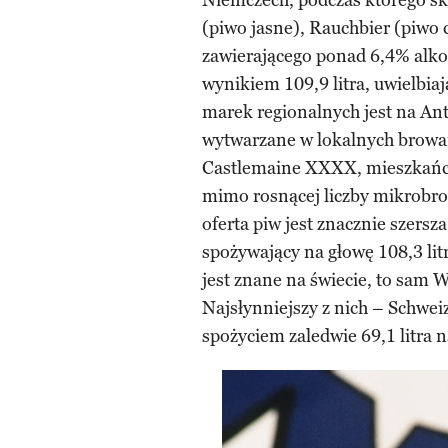
Niemczech, podczas którego s
(piwo jasne), Rauchbier (piwo 
zawierającego ponad 6,4% alkoh
wynikiem 109,9 litra, uwielbia
marek regionalnych jest na Ant
wytwarzane w lokalnych browar
Castlemaine XXXX, mieszkańcy W
mimo rosnącej liczby mikrobr
oferta piw jest znacznie szersz
spożywający na głowę 108,3 lit
jest znane na świecie, to sam 
Najsłynniejszy z nich – Schweiz
spożyciem zaledwie 69,1 litra n