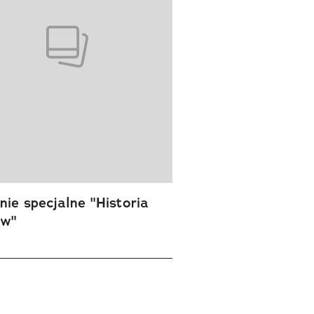
ie specjalne "Historia
ów"