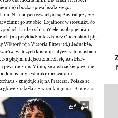
kosztować można m.in. Bavarian Weisbeer
ciemne) i bocka -piwa leżakowego,
olu. Na miejscu czwartym są Australijczycy z
jący zimnego stubbie. Lojalność w stosunku do
ypodach bardzo silna. Wiele osób pije piwo
ach (na przykład: mieszkańcy Queensland piją
iktorii piją Victoria Bitter itd.) Jednakże,
owarów, w dużych kosmopolitycznych miastach
a. Na piątym miejscu znaleźli się Austriacy
ra piwa rocznie. Mimo, że austriackie piwo nie
Wiedeń usiany jest mikrobrowarami.
erhaus - znajduje się na Praterze. Polska ze
a głowę znalazła się w rankingu na 18 miejscu.
Pokazy