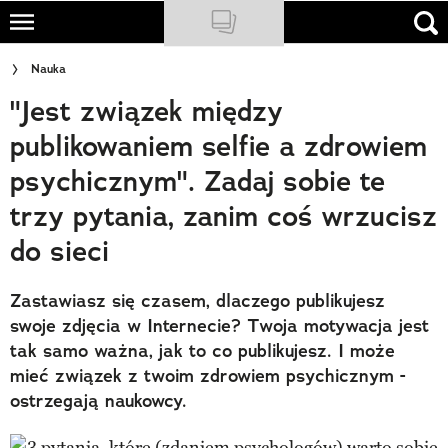
Skip
to
NATIONAL GEOGRAPHIC
Nauka
main
"Jest związek między
content
TRAVELER
publikowaniem selfie a zdrowiem
PODCASTY
psychicznym". Zadaj sobie te
Sklep
trzy pytania, zanim coś wrzucisz
do sieci
Newsletter
Cuda Polski
Zastawiasz się czasem, dlaczego publikujesz
swoje zdjęcia w Internecie? Twoja motywacja jest
Wielki Konkurs Fotograficzny
tak samo ważna, jak to co publikujesz. I może
mieć związek z twoim zdrowiem psychicznym -
Trendbook Podróżniczy
ostrzegają naukowcy.
Polecane