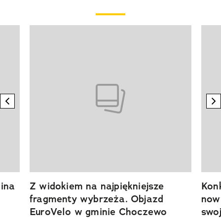
Pokazywanie elementu 1 z 20
previous element
n
ina
Z widokiem na najpiękniejsze
Kon
fragmenty wybrzeża. Objazd
now
EuroVelo w gminie Choczewo
swoj