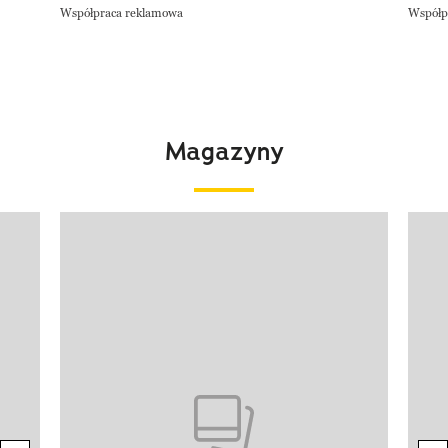
Współpraca reklamowa
Współp
Magazyny
Pokazywanie elementu 1 z 4