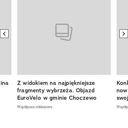
previous element
n
ina
Z widokiem na najpiękniejsze
Kon
fragmenty wybrzeża. Objazd
now
EuroVelo w gminie Choczewo
swoj
Współpraca reklamowa
Współp