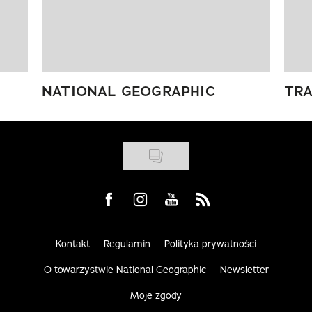
NATIONAL GEOGRAPHIC
TRA
Visit us on Facebook
Visit us on Instagram
Visit us on Youtube
Visit us on Rss
Kontakt
Regulamin
Polityka prywatności
O towarzystwie National Geographic
Newsletter
Moje zgody