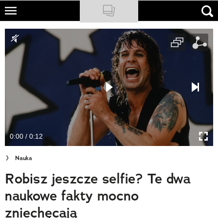
Skip
to
NATIONAL GEOGRAPHIC
main
content
TRAVELER
PODCASTY
Sklep
Newsletter
0:00 / 0:12
Cuda Polski
Nauka
Wielki Konkurs Fotograficzny
Robisz jeszcze selfie? Te dwa
Trendbook Podróżniczy
naukowe fakty mocno
Polecane
zniechęcają