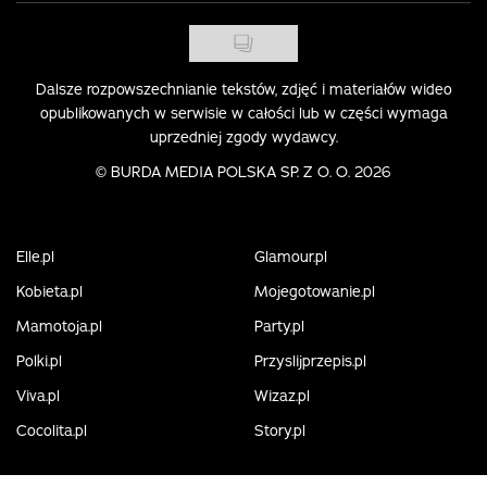
Dalsze rozpowszechnianie tekstów, zdjęć i materiałów wideo
opublikowanych w serwisie w całości lub w części wymaga
uprzedniej zgody wydawcy.
©
BURDA MEDIA POLSKA SP. Z O. O. 2026
Elle.pl
Glamour.pl
Kobieta.pl
Mojegotowanie.pl
Mamotoja.pl
Party.pl
Polki.pl
Przyslijprzepis.pl
Viva.pl
Wizaz.pl
Cocolita.pl
Story.pl