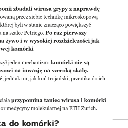
ponii zbadali wirusa grypy z naprawdę
acowaną przez siebie technikę mikroskopową
tórej byli w stanie znacząco powiększyć
 na szalce Petriego.
Po raz pierwszy
a żywo i w wysokiej rozdzielczości jak
ywej komórki
.
czył jeden mechanizm:
komórki nie są
usowi na inwazję na szeroką skalę.
ć
, jednak on, jak koń trojański, przenika do ich
ciała
przypomina taniec wirusa i komórki
esor medycyny molekularnej na ETH Zurich.
ka do komórki?