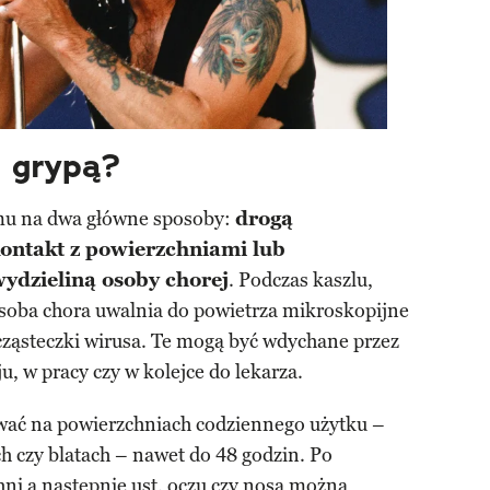
ę grypą?
mu na dwa główne sposoby:
drogą
ontakt z powierzchniami lub
ydzieliną osoby chorej
. Podczas kaszlu,
soba chora uwalnia do powietrza mikroskopijne
 cząsteczki wirusa. Te mogą być wdychane przez
, w pracy czy w kolejce do lekarza.
wać na powierzchniach codziennego użytku –
h czy blatach – nawet do 48 godzin. Po
ni a następnie ust, oczu czy nosa można