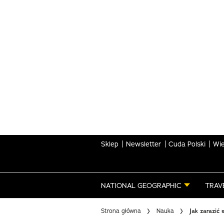
Skip
to
main
content
Sklep
Newsletter
Cuda Polski
Wie
NATIONAL GEOGRAPHIC
TRAV
Strona główna
Nauka
Jak zarazić