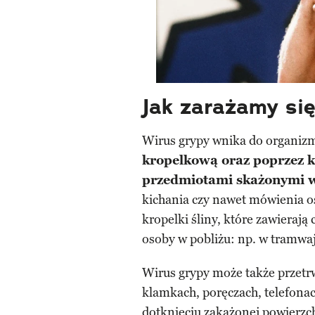
Jak zarażamy si
Wirus grypy wnika do organiz
kropelkową oraz poprzez k
przedmiotami skażonymi w
kichania czy nawet mówienia o
kropelki śliny, które zawierają
osoby w pobliżu: np. w tramwaju
Wirus grypy może także przetr
klamkach, poręczach, telefonac
dotknięciu zakażonej powierzch