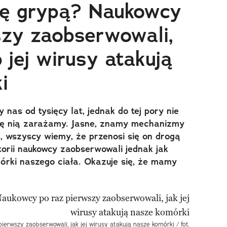
się grypą? Naukowcy
szy zaobserwowali,
 jej wirusy atakują
i
as od tysięcy lat, jednak do tej pory nie
 się nią zarażamy. Jasne, znamy mechanizmy
a, wszyscy wiemy, że przenosi się on drogą
torii naukowcy zaobserwowali jednak jak
órki naszego ciała. Okazuje się, że mamy
ierwszy zaobserwowali, jak jej wirusy atakują nasze komórki / fot.