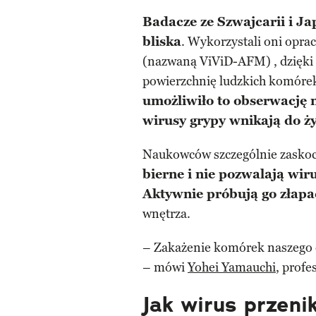
Badacze ze Szwajcarii i Ja
bliska
. Wykorzystali oni opr
(nazwaną ViViD-AFM) , dzięki k
powierzchnię ludzkich komórek
umożliwiło to obserwację n
wirusy grypy wnikają do ż
Naukowców szczególnie zasko
bierne i nie pozwalają wir
Aktywnie próbują go złapa
wnętrza.
– Zakażenie komórek naszego 
– mówi
Yohei Yamauchi
, prof
Jak wirus przeni