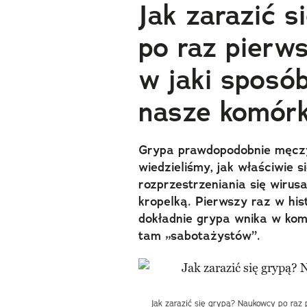
Jak zarazić 
po raz pierw
w jaki sposób
nasze komórk
Grypa prawdopodobnie męczy n
wiedzieliśmy, jak właściwie
rozprzestrzeniania się wirus
kropelką. Pierwszy raz w his
dokładnie grypa wnika w kom
tam „sabotażystów”.
Jak zarazić się grypą? Naukowcy po raz p