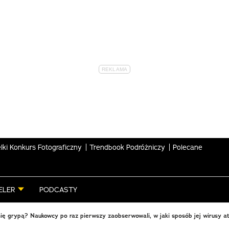
lki Konkurs Fotograficzny
Trendbook Podróżniczy
Polecane
ELER
PODCASTY
 się grypą? Naukowcy po raz pierwszy zaobserwowali, w jaki sposób jej wirusy a