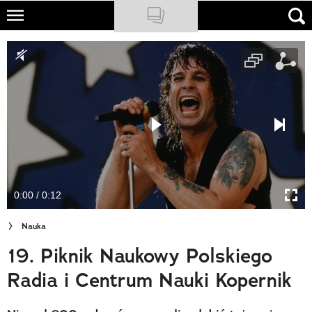
Skip
to
NATIONAL GEOGRAPHIC
main
content
TRAVELER
PODCASTY
Sklep
Newsletter
0:00 / 0:12
Cuda Polski
Nauka
Wielki Konkurs Fotograficzny
19. Piknik Naukowy Polskiego
Trendbook Podróżniczy
Radia i Centrum Nauki Kopernik
Polecane