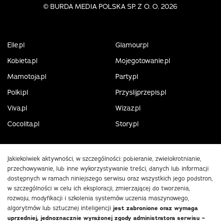
©
BURDA MEDIA POLSKA SP. Z O. O. 2026
Elle.pl
Glamour.pl
Kobieta.pl
Mojegotowanie.pl
Mamotoja.pl
Party.pl
Polki.pl
Przyslijprzepis.pl
Viva.pl
Wizaz.pl
Cocolita.pl
Story.pl
Jakiekolwiek aktywności, w szczególności: pobieranie, zwielokrotnianie,
przechowywanie, lub inne wykorzystywanie treści, danych lub informacji
dostępnych w ramach niniejszego serwisu oraz wszystkich jego podstron,
w szczególności w celu ich eksploracji, zmierzającej do tworzenia,
rozwoju, modyfikacji i szkolenia systemów uczenia maszynowego,
algorytmów lub sztucznej inteligencji
jest zabronione oraz wymaga
uprzedniej, jednoznacznie wyrażonej zgody administratora serwisu –