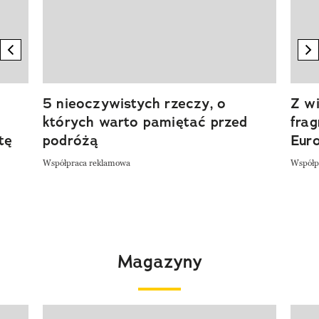
previous element
n
5 nieoczywistych rzeczy, o
Z wi
których warto pamiętać przed
fra
tę
podróżą
Eur
Współpraca reklamowa
Współp
Magazyny