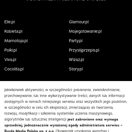
Elle.pl
Glamour.pl
Kobieta.pl
Mojegotowanie.pl
Mamotoja.pl
Party.pl
Polki.pl
Przyslijprzepis.pl
Viva.pl
Wizaz.pl
Cocolita.pl
Story.pl
Jakiekolwiek aktywności, w szczególności: pobieranie, zwielokrotnianie,
przechowywanie, lub inne wykorzystywanie treści, danych lub informacji
dostępnych w ramach niniejszego serwisu oraz wszystkich jego podstron,
w szczególności w celu ich eksploracji, zmierzającej do tworzenia,
rozwoju, modyfikacji i szkolenia systemów uczenia maszynowego,
algorytmów lub sztucznej inteligencji
jest zabronione oraz wymaga
uprzedniej, jednoznacznie wyrażonej zgody administratora serwisu –
Burda Media Polska sp. z o.o.
Obowiązek uzyskania wyraźnej i