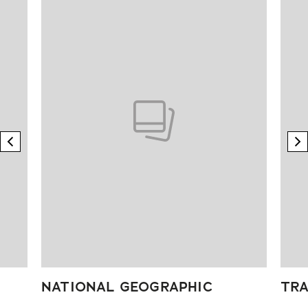
previous element
n
NATIONAL GEOGRAPHIC
TRA