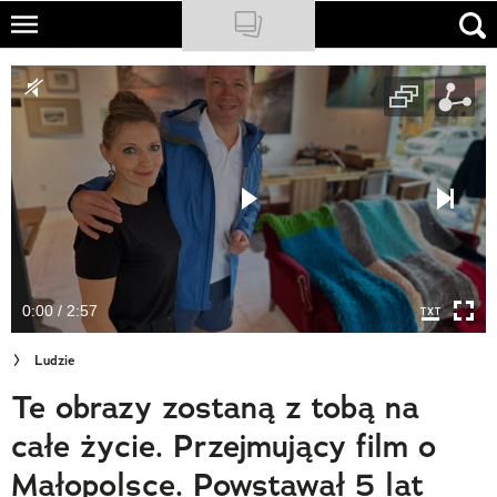
Skip
to
NATIONAL GEOGRAPHIC
main
content
TRAVELER
PODCASTY
Sklep
Newsletter
0:00 / 2:57
Cuda Polski
Ludzie
Wielki Konkurs Fotograficzny
Te obrazy zostaną z tobą na
Trendbook Podróżniczy
całe życie. Przejmujący film o
Polecane
Małopolsce. Powstawał 5 lat