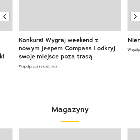
previous element
n
Konkurs! Wygraj weekend z
Niem
nowym Jeepem Compass i odkryj
Współp
ki
swoje miejsce poza trasą
Współpraca reklamowa
Magazyny
Pokazywanie elementu 1 z 4