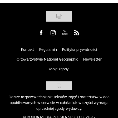
Visit us on Facebook
Visit us on Instagram
Visit us on Youtube
Visit us on Rss
Kontakt
Regulamin
Polityka prywatności
O towarzystwie National Geographic
Newsletter
Moje zgody
Dalsze rozpowszechnianie tekstów, zdjęć i materiałów wideo
opublikowanych w serwisie w całości lub w części wymaga
uprzedniej zgody wydawcy.
©
BURDA MEDIA POLSKA SP. Z O. O. 2026