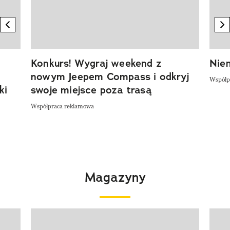
previous element
n
Konkurs! Wygraj weekend z
Niem
nowym Jeepem Compass i odkryj
Współp
ki
swoje miejsce poza trasą
Współpraca reklamowa
Magazyny
Pokazywanie elementu 1 z 4