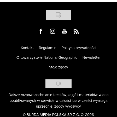
Visit us on Facebook
Visit us on Instagram
Visit us on Youtube
Visit us on Rss
Kontakt
Regulamin
Polityka prywatności
O towarzystwie National Geographic
Newsletter
Moje zgody
Dalsze rozpowszechnianie tekstów, zdjęć i materiałów wideo
opublikowanych w serwisie w całości lub w części wymaga
uprzedniej zgody wydawcy.
©
BURDA MEDIA POLSKA SP. Z O. O. 2026