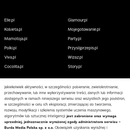
Elle.pl
Glamour.pl
Kobieta.pl
Mojegotowanie.pl
Mamotoja.pl
Party.pl
Polki.pl
Przyslijprzepis.pl
Viva.pl
Wizaz.pl
Cocolita.pl
Story.pl
Jakiekolwiek aktywności, w szczególności: pobieranie, zwielokrotnianie,
przechowywanie, lub inne wykorzystywanie treści, danych lub informacji
dostępnych w ramach niniejszego serwisu oraz wszystkich jego podstron,
w szczególności w celu ich eksploracji, zmierzającej do tworzenia,
rozwoju, modyfikacji i szkolenia systemów uczenia maszynowego,
algorytmów lub sztucznej inteligencji
jest zabronione oraz wymaga
uprzedniej, jednoznacznie wyrażonej zgody administratora serwisu –
Burda Media Polska sp. z o.o.
Obowiązek uzyskania wyraźnej i