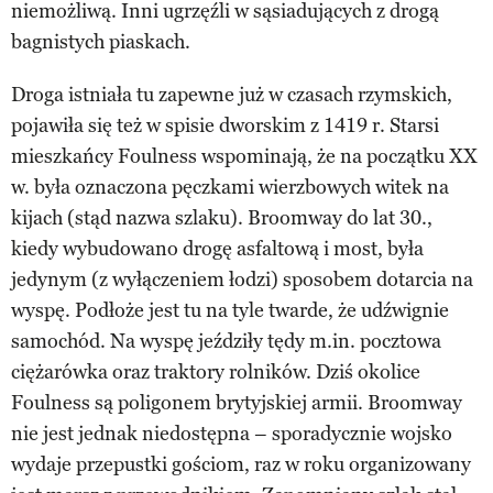
niemożliwą. Inni ugrzęźli w sąsiadujących z drogą
bagnistych piaskach.
Droga istniała tu zapewne już w czasach rzymskich,
pojawiła się też w spisie dworskim z 1419 r. Starsi
mieszkańcy Foulness wspominają, że na początku XX
w. była oznaczona pęczkami wierzbowych witek na
kijach (stąd nazwa szlaku). Broomway do lat 30.,
kiedy wybudowano drogę asfaltową i most, była
jedynym (z wyłączeniem łodzi) sposobem dotarcia na
wyspę. Podłoże jest tu na tyle twarde, że udźwignie
samochód. Na wyspę jeździły tędy m.in. pocztowa
ciężarówka oraz traktory rolników. Dziś okolice
Foulness są poligonem brytyjskiej armii. Broomway
nie jest jednak niedostępna – sporadycznie wojsko
wydaje przepustki gościom, raz w roku organizowany