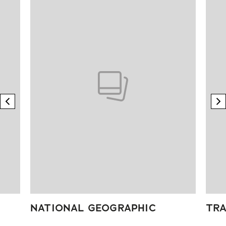
previous element
n
NATIONAL GEOGRAPHIC
TRA