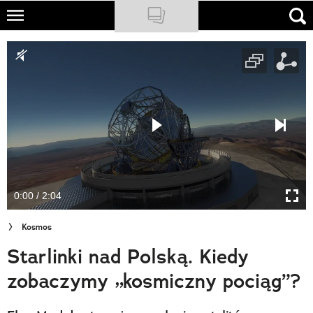
Skip
to
NATIONAL GEOGRAPHIC
main
content
TRAVELER
PODCASTY
Sklep
Newsletter
0:00 / 2:04
Cuda Polski
Kosmos
Wielki Konkurs Fotograficzny
Starlinki nad Polską. Kiedy
Trendbook Podróżniczy
zobaczymy „kosmiczny pociąg”?
Polecane