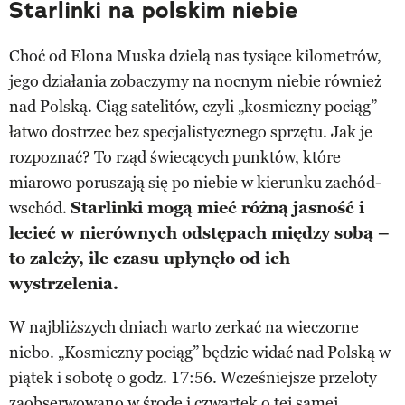
Starlinki na polskim niebie
Choć od Elona Muska dzielą nas tysiące kilometrów,
jego działania zobaczymy na nocnym niebie również
nad Polską. Ciąg satelitów, czyli „kosmiczny pociąg”
łatwo dostrzec bez specjalistycznego sprzętu. Jak je
rozpoznać? To rząd świecących punktów, które
miarowo poruszają się po niebie w kierunku zachód-
wschód.
Starlinki mogą mieć różną jasność i
lecieć w nierównych odstępach między sobą –
to zależy, ile czasu upłynęło od ich
wystrzelenia.
W najbliższych dniach warto zerkać na wieczorne
niebo. „Kosmiczny pociąg” będzie widać nad Polską w
piątek i sobotę o godz. 17:56. Wcześniejsze przeloty
zaobserwowano w środę i czwartek o tej samej