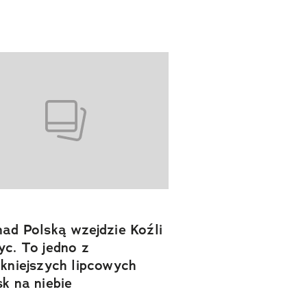
nad Polską wzejdzie Koźli
yc. To jedno z
ękniejszych lipcowych
sk na niebie