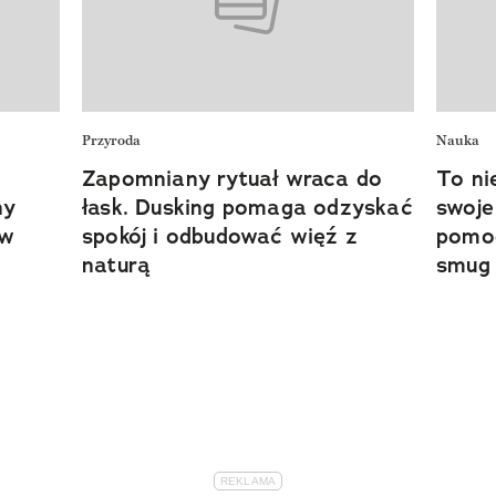
Przyroda
Nauka
Zapomniany rytuał wraca do
To ni
ny
łask. Dusking pomaga odzyskać
swoje
ów
spokój i odbudować więź z
pomog
naturą
smug 