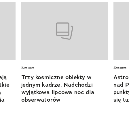
Kosmos
Kosmos
ają
Trzy kosmiczne obiekty w
Astro
tkie
jednym kadrze. Nadchodzi
nad P
ą
wyjątkowa lipcowa noc dla
punkt
ia
obserwatorów
się t