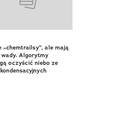
e „chemtrailsy”, ale mają
 wady. Algorytmy
ą oczyścić niebo ze
kondensacyjnych