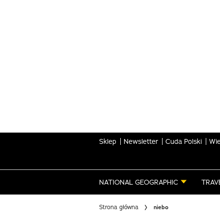
Skip
to
main
content
Sklep
Newsletter
Cuda Polski
Wie
NATIONAL GEOGRAPHIC
TRAV
Strona główna
niebo