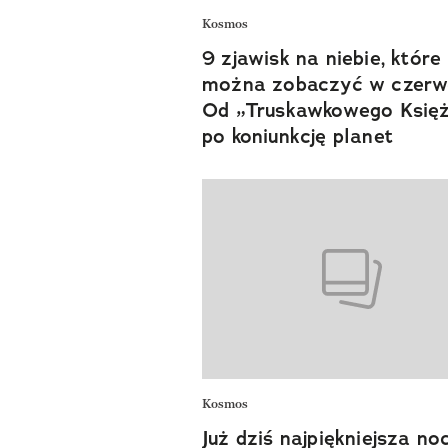
Kosmos
9 zjawisk na niebie, które
można zobaczyć w czerw
Od „Truskawkowego Księ
po koniunkcję planet
Kosmos
Już dziś najpiękniejsza no