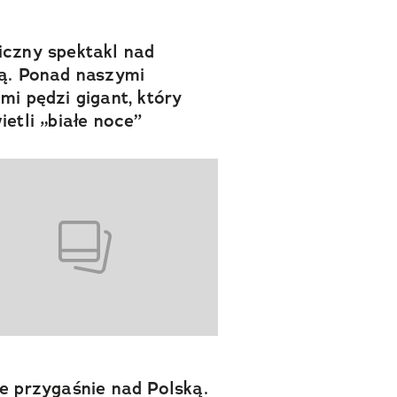
czny spektakl nad
ą. Ponad naszymi
mi pędzi gigant, który
ietli „białe noce”
e przygaśnie nad Polską.