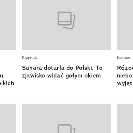
Przyroda
Kosmos
y
Sahara dotarła do Polski. To
Różow
u.
zjawisko widać gołym okiem
niebo
lkich
wyjąt