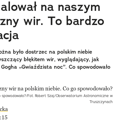
malował na naszym
czny wir. To bardzo
acja
żna było dostrzec na polskim niebie
yszczący błękitem wir, wyglądający, jak
n Gogha „Gwiaździsta noc”. Co spowodowało
go spowodowało?/Fot. Robert Szaj/Obserwatorium Astronomiczne w
Truszczynach
cka
:15