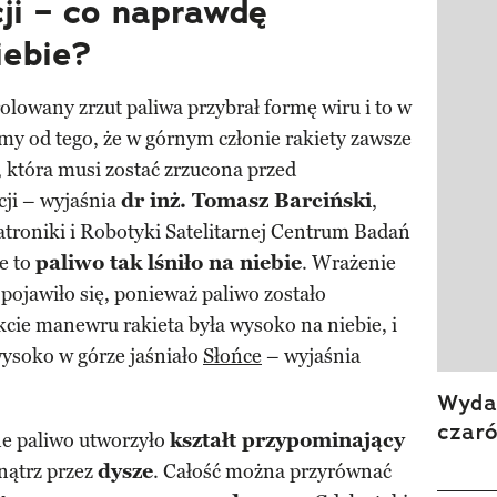
ji – co naprawdę
iebie?
trolowany zrzut paliwa przybrał formę wiru i to w
my od tego, że w górnym członie rakiety zawsze
, która musi zostać zrzucona przed
cji – wyjaśnia
dr inż. Tomasz Barciński
,
roniki i Robotyki Satelitarnej Centrum Badań
e to
paliwo tak lśniło na niebie
. Wrażenie
 pojawiło się, ponieważ paliwo zostało
kcie manewru rakieta była wysoko na niebie, i
 wysoko w górze jaśniało
Słońce
– wyjaśnia
Wydan
czar
ane paliwo utworzyło
kształt przypominający
nątrz przez
dysze
. Całość można przyrównać