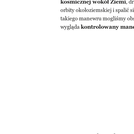
kosmicznej wokół Ziemi
, d
orbity okołoziemskiej i spalić 
takiego manewru mogliśmy obs
wygląda
kontrolowany mane