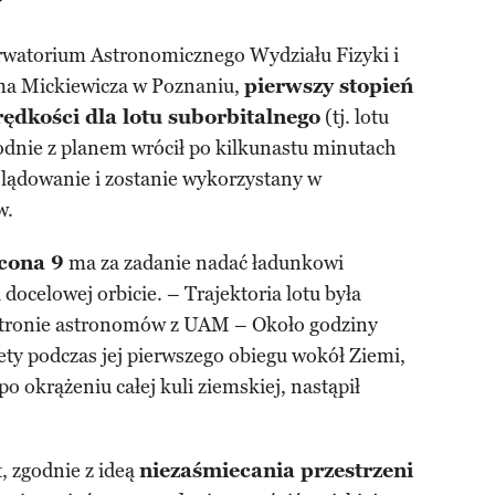
?
erwatorium Astronomicznego Wydziału Fizyki i
ma Mickiewicza w Poznaniu,
pierwszy stopień
rędkości dla lotu suborbitalnego
(tj. lotu
odnie z planem wrócił po kilkunastu minutach
lądowanie i zostanie wykorzystany w
w.
lcona 9
ma za zadanie nadać ładunkowi
 docelowej orbicie. – Trajektoria lotu była
stronie astronomów z UAM – Około godziny
iety podczas jej pierwszego obiegu wokół Ziemi,
po okrążeniu całej kuli ziemskiej, nastąpił
, zgodnie z ideą
niezaśmiecania przestrzeni