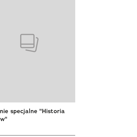
ie specjalne "Historia
ów"