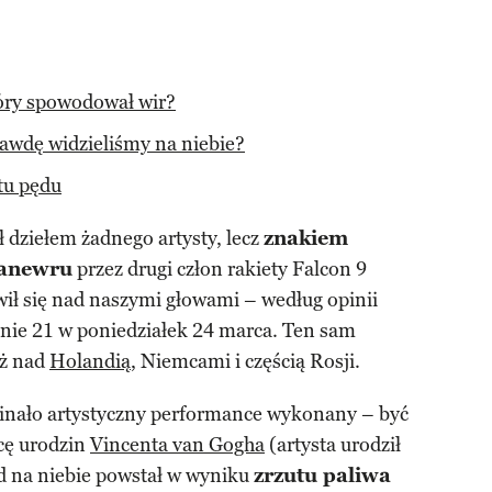
óry spowodował wir?
rawdę widzieliśmy na niebie?
tu pędu
 dziełem żadnego artysty, lecz
znakiem
anewru
przez drugi człon rakiety Falcon 9
ił się nad naszymi głowami – według opinii
nie 21 w poniedziałek 24 marca. Ten sam
eż nad
Holandią
, Niemcami i częścią Rosji.
inało artystyczny performance wykonany – być
icę urodzin
Vincenta van Gogha
(artysta urodził
ad na niebie powstał w wyniku
zrzutu paliwa