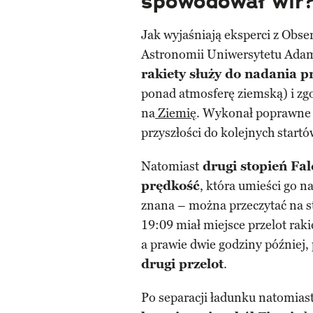
spowodował wir
Jak wyjaśniają eksperci z Obs
Astronomii Uniwersytetu Ada
rakiety służy do nadania p
ponad atmosferę ziemską) i zg
na
Ziemię
. Wykonał poprawne 
przyszłości do kolejnych startó
Natomiast
drugi stopień Fa
prędkość
, która umieści go na
znana – można przeczytać na 
19:09 miał miejsce przelot rak
a prawie dwie godziny później, 
drugi przelot
.
Po separacji ładunku natomiast