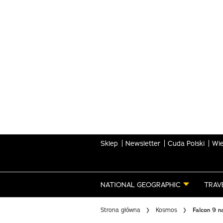
Skip
to
main
content
Sklep
Newsletter
Cuda Polski
Wie
NATIONAL GEOGRAPHIC
TRAV
Strona główna
Kosmos
Falcon 9 n