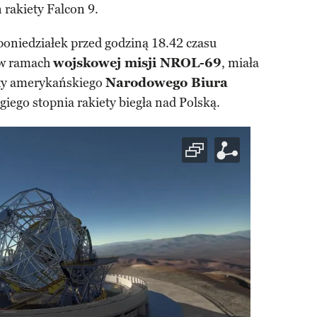
ń rakiety Falcon 9.
poniedziałek przed godziną 18.42 czasu
, w ramach
wojskowej misji NROL-69
, miała
lity amerykańskiego
Narodowego Biura
ugiego stopnia rakiety biegła nad Polską.