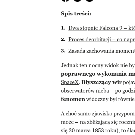
Spis treści:
Dwa stopnie Falcona 9 – kt
Proces deorbitacji – co nap
Zasada zachowania momen
Jednak ten nocny widok nie był
poprawnego wykonania m
SpaceX
.
Błyszczący wir
pojaw
obserwatorów nieba – po godzi
fenomen
widoczny był równi
A choć samo zjawisko przypom
może – na zbliżającą się roczn
się 30 marca 1853 roku), to śl