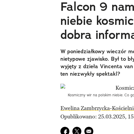
Falcon 9 na
niebie kosmi
dobra inform
W poniedziałkowy wieczór mo
nietypowe zjawisko. Był to bł
wyjęty z dzieła Vincenta va
ten niezwykły spektakl?
Kosmiczny wir na polskim niebie. Co 
Ewelina Zambrzycka-Kościelni
Opublikowano: 25.03.2025, 15
Udostępnij na facebook
Udostępnij na twitter
E-mail do przyjaciela