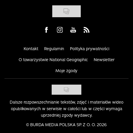
Visit us on Facebook
Visit us on Instagram
Visit us on Youtube
Visit us on Rss
Kontakt
Regulamin
Polityka prywatności
O towarzystwie National Geographic
Newsletter
Moje zgody
Dalsze rozpowszechnianie tekstów, zdjęć i materiałów wideo
opublikowanych w serwisie w całości lub w części wymaga
uprzedniej zgody wydawcy.
©
BURDA MEDIA POLSKA SP. Z O. O. 2026