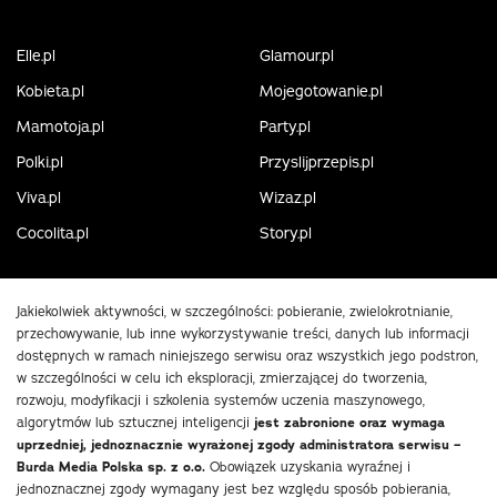
Elle.pl
Glamour.pl
Kobieta.pl
Mojegotowanie.pl
Mamotoja.pl
Party.pl
Polki.pl
Przyslijprzepis.pl
Viva.pl
Wizaz.pl
Cocolita.pl
Story.pl
Jakiekolwiek aktywności, w szczególności: pobieranie, zwielokrotnianie,
przechowywanie, lub inne wykorzystywanie treści, danych lub informacji
dostępnych w ramach niniejszego serwisu oraz wszystkich jego podstron,
w szczególności w celu ich eksploracji, zmierzającej do tworzenia,
rozwoju, modyfikacji i szkolenia systemów uczenia maszynowego,
algorytmów lub sztucznej inteligencji
jest zabronione oraz wymaga
uprzedniej, jednoznacznie wyrażonej zgody administratora serwisu –
Burda Media Polska sp. z o.o.
Obowiązek uzyskania wyraźnej i
jednoznacznej zgody wymagany jest bez względu sposób pobierania,