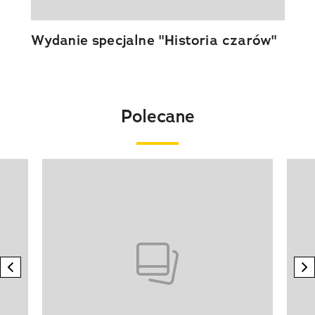
Wydanie specjalne "Historia czarów"
Polecane
Pokazywanie elementu 1 z 20
previous element
n