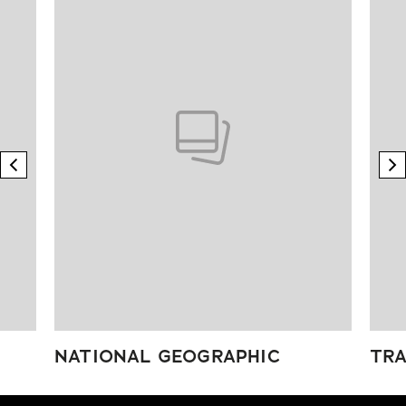
previous element
n
NATIONAL GEOGRAPHIC
TRA