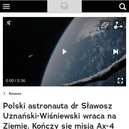
Skip
to
NATIONAL GEOGRAPHIC
main
content
TRAVELER
PODCASTY
Sklep
Newsletter
0:00 / 0:36
Cuda Polski
Kosmos
Wielki Konkurs Fotograficzny
Polski astronauta dr Sławosz
Trendbook Podróżniczy
Uznański-Wiśniewski wraca na
Polecane
Ziemię. Kończy się misja Ax-4