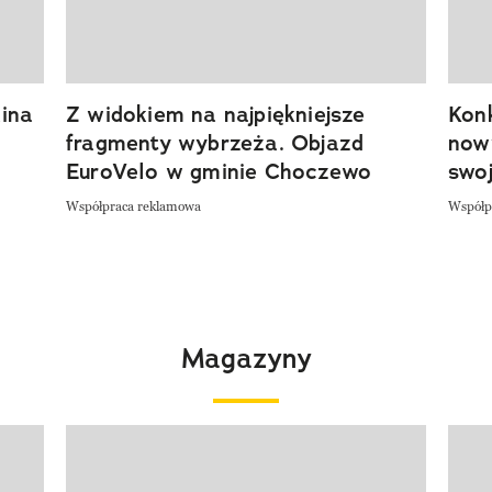
ina
Z widokiem na najpiękniejsze
Kon
fragmenty wybrzeża. Objazd
now
EuroVelo w gminie Choczewo
swoj
Współpraca reklamowa
Współp
Magazyny
Pokazywanie elementu 1 z 4