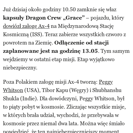
Już dzisiaj około godziny 10.50 zamknie się właz
kapsuły Dragon Crew „Grace”
– pojazdu, który
dowiózł załogę Ax-4
na Międzynarodową Stację
Kosmiczną (ISS). Teraz zabierze wszystkich czworo z
powrotem na Ziemię.
Odłączenie od stacji
zaplanowane jest na godzinę 13.05
. Tym samym
wejdziemy w ostatni etap misji. Etap wyjątkowo
niebezpieczny.
Poza Polakiem załogę misji Ax-4 tworzą:
Peggy
Whitson
(USA), Tibor Kapu (Węgry) i Shubhanshu
Shukla (Indie). Dla dowódczyni, Peggy Whitson, był
to piąty pobyt w kosmosie. Zliczając wszystkie misje,
w których brała udział, wychodzi, że przebywała w
kosmosie przez niemal dwa lata. Można więc śmiało
powiedzieć, że ten najniebezpieczniejszy moment