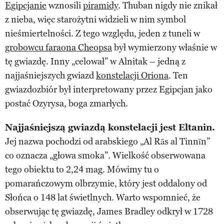
Egipcjanie
wznosili
piramidy
. Thuban nigdy nie znikał
z nieba, więc starożytni widzieli w nim symbol
nieśmiertelności. Z tego względu, jeden z tuneli w
grobowcu faraona Cheopsa
był wymierzony właśnie w
tę gwiazdę. Inny „celował” w Alnitak – jedną z
najjaśniejszych gwiazd
konstelacji Oriona
. Ten
gwiazdozbiór był interpretowany przez Egipcjan jako
postać Ozyrysa, boga zmarłych.
Najjaśniejszą gwiazdą konstelacji jest Eltanin.
Jej nazwa pochodzi od arabskiego „Al Rās al Tinnīn”
co oznacza „głowa smoka”. Wielkość obserwowana
tego obiektu to 2,24 mag. Mówimy tu o
pomarańczowym olbrzymie, który jest oddalony od
Słońca o 148 lat świetlnych. Warto wspomnieć, że
obserwując tę gwiazdę, James Bradley odkrył w 1728