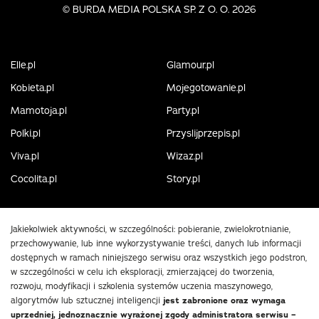
©
BURDA MEDIA POLSKA SP. Z O. O. 2026
Elle.pl
Glamour.pl
Kobieta.pl
Mojegotowanie.pl
Mamotoja.pl
Party.pl
Polki.pl
Przyslijprzepis.pl
Viva.pl
Wizaz.pl
Cocolita.pl
Story.pl
Jakiekolwiek aktywności, w szczególności: pobieranie, zwielokrotnianie,
przechowywanie, lub inne wykorzystywanie treści, danych lub informacji
dostępnych w ramach niniejszego serwisu oraz wszystkich jego podstron,
w szczególności w celu ich eksploracji, zmierzającej do tworzenia,
rozwoju, modyfikacji i szkolenia systemów uczenia maszynowego,
algorytmów lub sztucznej inteligencji
jest zabronione oraz wymaga
uprzedniej, jednoznacznie wyrażonej zgody administratora serwisu –