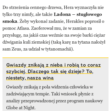
Do strzeżenia cennego drzewa, Hera wyznaczyła nie
tylko trzy nimfy, ale także
Ladona – stugłowego
smoka
. Żeby wykonać zadanie, Herakles poprosił o
pomoc Atlasa. Zaoferował mu, że w zamian za
przysługę, na jakiś czas weźmie na swoje barki ciężar
dźwigania kuli ziemskiej (taką karę na tytana nałożył
sam Zeus, za udział w tytanomachii).
Gwiazdy znikają z nieba i robią to coraz
szybciej. Dlaczego tak się dzieje? To,
niestety, nasza wina
Gwiazdy znikają z pola widzenia człowieka w
zadziwiającym tempie. Taki wniosek płynie z
analizy przeprowadzonej przez program naukowy
Globe at Night.