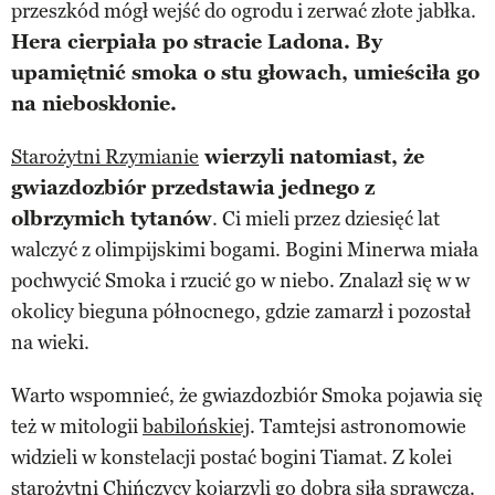
przeszkód mógł wejść do ogrodu i zerwać złote jabłka.
Hera cierpiała po stracie Ladona. By
upamiętnić smoka o stu głowach, umieściła go
na nieboskłonie.
Starożytni Rzymianie
wierzyli natomiast, że
gwiazdozbiór przedstawia jednego z
olbrzymich tytanów
. Ci mieli przez dziesięć lat
walczyć z olimpijskimi bogami. Bogini Minerwa miała
pochwycić Smoka i rzucić go w niebo. Znalazł się w w
okolicy bieguna północnego, gdzie zamarzł i pozostał
na wieki.
Warto wspomnieć, że gwiazdozbiór Smoka pojawia się
też w mitologii
babilońskiej
. Tamtejsi astronomowie
widzieli w konstelacji postać bogini Tiamat. Z kolei
starożytni Chińczycy kojarzyli go dobrą siłą sprawczą.