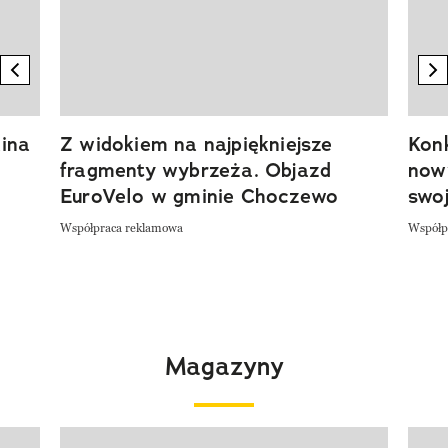
previous element
n
ina
Z widokiem na najpiękniejsze
Kon
fragmenty wybrzeża. Objazd
now
EuroVelo w gminie Choczewo
swoj
Współpraca reklamowa
Współp
Magazyny