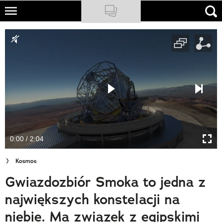
Skip
to
NATIONAL GEOGRAPHIC
main
content
TRAVELER
PODCASTY
Sklep
Newsletter
0:00 / 2:04
Cuda Polski
Kosmos
Wielki Konkurs Fotograficzny
Gwiazdozbiór Smoka to jedna z
Trendbook Podróżniczy
największych konstelacji na
Polecane
niebie. Ma związek z egipskimi