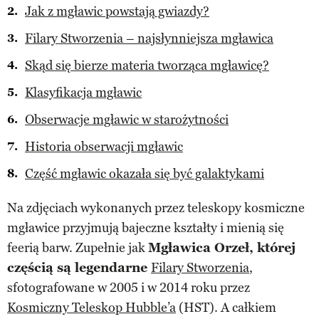
Jak z mgławic powstają gwiazdy?
Filary Stworzenia – najsłynniejsza mgławica
Skąd się bierze materia tworząca mgławicę?
Klasyfikacja mgławic
Obserwacje mgławic w starożytności
Historia obserwacji mgławic
Część mgławic okazała się być galaktykami
Na zdjęciach wykonanych przez teleskopy kosmiczne
mgławice przyjmują bajeczne kształty i mienią się
feerią barw. Zupełnie jak
Mgławica Orzeł, której
częścią są legendarne
Filary Stworzenia
,
sfotografowane w 2005 i w 2014 roku przez
Kosmiczny Teleskop Hubble’a
(HST). A całkiem