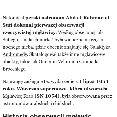
Natomiast
perski astronom Abd al-Rahman al-
Sufi dokonał pierwszej obserwacji
rzeczywistej mgławicy
. Według obserwacji al-
Sufiego, „mała chmurka” była widoczna na części
nocnego nieba, gdzie obecnie znajduje się
Galaktyka
Andromedy
. Skatalogował także inne mgławicowe
obiekty, takie jak Omicron Velorum i Gromada
Brocchiego.
Na uwagę zasługuje też wydarzenie z
4 lipca 1054
roku. Wówczas supernowa, która utworzyła
Mgławicę Krab
(SN 1054)
, była obserwowana przez
astronomów arabskich i chińskich.
Historia obserwacji mgławic