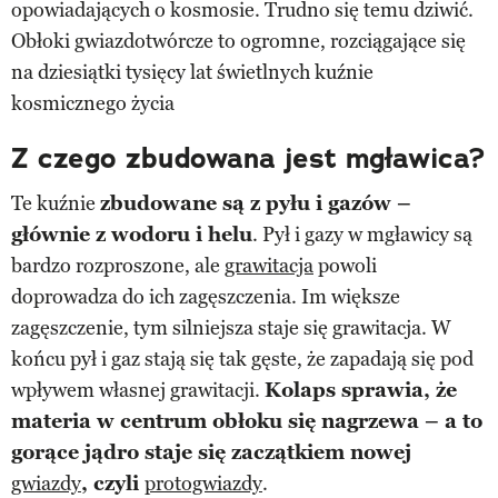
opowiadających o kosmosie. Trudno się temu dziwić.
Obłoki gwiazdotwórcze to ogromne, rozciągające się
na dziesiątki tysięcy lat świetlnych kuźnie
kosmicznego życia
Z czego zbudowana jest mgławica?
Te kuźnie
zbudowane są z pyłu i gazów –
głównie z wodoru i helu
. Pył i gazy w mgławicy są
bardzo rozproszone, ale
grawitacja
powoli
doprowadza do ich zagęszczenia. Im większe
zagęszczenie, tym silniejsza staje się grawitacja. W
końcu pył i gaz stają się tak gęste, że zapadają się pod
wpływem własnej grawitacji.
Kolaps sprawia, że
materia w centrum obłoku się nagrzewa – a to
gorące jądro staje się zaczątkiem nowej
gwiazdy
, czyli
protogwiazdy
.