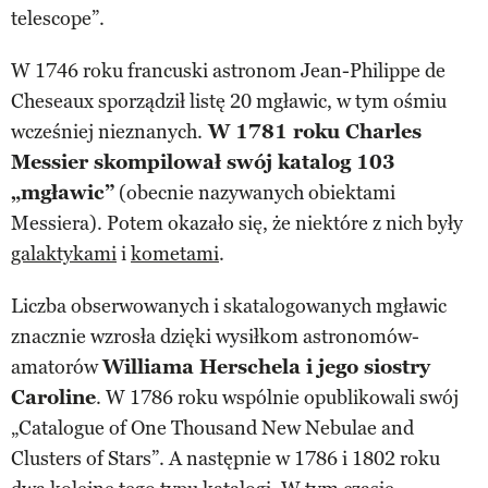
telescope”.
W 1746 roku francuski astronom Jean-Philippe de
Cheseaux sporządził listę 20 mgławic, w tym ośmiu
wcześniej nieznanych.
W 1781 roku Charles
Messier skompilował swój katalog 103
„mgławic”
(obecnie nazywanych obiektami
Messiera). Potem okazało się, że niektóre z nich były
galaktykami
i
kometami
.
Liczba obserwowanych i skatalogowanych mgławic
znacznie wzrosła dzięki wysiłkom astronomów-
amatorów
Williama Herschela i jego siostry
Caroline
. W 1786 roku wspólnie opublikowali swój
„Catalogue of One Thousand New Nebulae and
Clusters of Stars”. A następnie w 1786 i 1802 roku