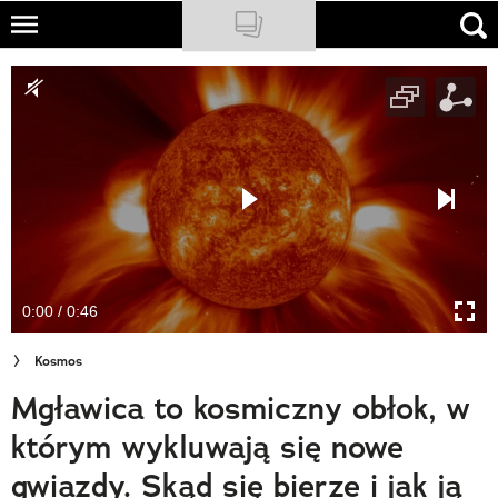
Skip
to
NATIONAL GEOGRAPHIC
main
content
TRAVELER
PODCASTY
Sklep
Newsletter
0:00 / 0:46
Cuda Polski
Kosmos
Wielki Konkurs Fotograficzny
Mgławica to kosmiczny obłok, w
Trendbook Podróżniczy
którym wykluwają się nowe
Polecane
gwiazdy. Skąd się bierze i jak ją