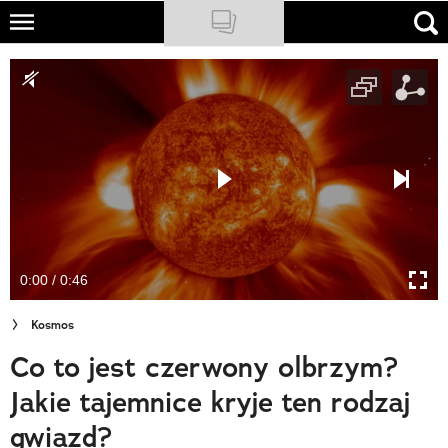
Skip
to
NATIONAL GEOGRAPHIC
main
content
TRAVELER
PODCASTY
Sklep
Newsletter
0:00 / 0:46
Cuda Polski
Kosmos
Wielki Konkurs Fotograficzny
Co to jest czerwony olbrzym?
Trendbook Podróżniczy
Jakie tajemnice kryje ten rodzaj
Polecane
gwiazd?