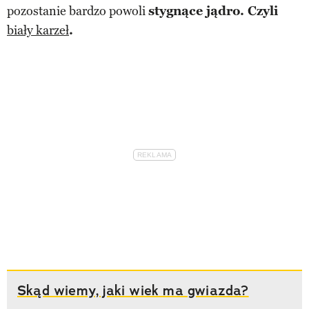
pozostanie bardzo powoli
stygnące jądro. Czyli
biały karzeł
.
Skąd wiemy, jaki wiek ma gwiazda?