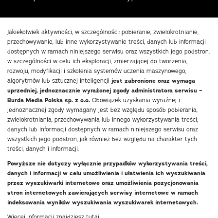
Jakiekolwiek aktywności, w szczególności: pobieranie, zwielokrotnianie,
przechowywanie, lub inne wykorzystywanie treści, danych lub informacji
dostępnych w ramach niniejszego serwisu oraz wszystkich jego podstron,
w szczególności w celu ich eksploracji, zmierzającej do tworzenia,
rozwoju, modyfikacji i szkolenia systemów uczenia maszynowego,
algorytmów lub sztucznej inteligencji
jest zabronione oraz wymaga
uprzedniej, jednoznacznie wyrażonej zgody administratora serwisu –
Burda Media Polska sp. z o.o.
Obowiązek uzyskania wyraźnej i
jednoznacznej zgody wymagany jest bez względu sposób pobierania,
zwielokrotniania, przechowywania lub innego wykorzystywania treści,
danych lub informacji dostępnych w ramach niniejszego serwisu oraz
wszystkich jego podstron, jak również bez względu na charakter tych
treści, danych i informacji.
Powyższe nie dotyczy wyłącznie przypadków wykorzystywania treści,
danych i informacji w celu umożliwienia i ułatwienia ich wyszukiwania
przez wyszukiwarki internetowe oraz umożliwienia pozycjonowania
stron internetowych zawierających serwisy internetowe w ramach
indeksowania wyników wyszukiwania wyszukiwarek internetowych.
Więcej informacji znajdziesz
tutaj
.