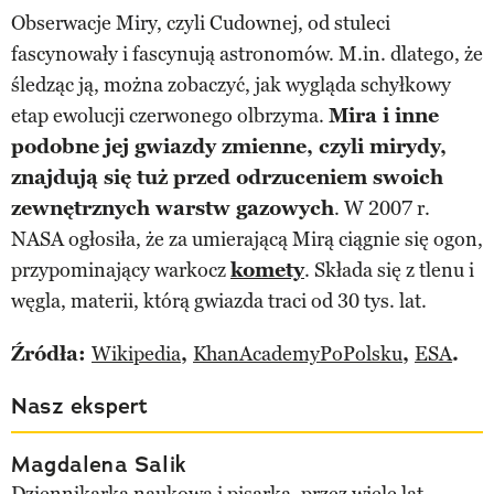
Obserwacje Miry, czyli Cudownej, od stuleci
fascynowały i fascynują astronomów. M.in. dlatego, że
śledząc ją, można zobaczyć, jak wygląda schyłkowy
etap ewolucji czerwonego olbrzyma.
Mira i inne
podobne jej gwiazdy zmienne, czyli mirydy,
znajdują się tuż przed odrzuceniem swoich
zewnętrznych warstw gazowych
. W 2007 r.
NASA ogłosiła, że za umierającą Mirą ciągnie się ogon,
przypominający warkocz
komety
. Składa się z tlenu i
węgla, materii, którą gwiazda traci od 30 tys. lat.
Źródła:
Wikipedia
,
KhanAcademyPoPolsku
,
ESA
.
Nasz ekspert
Magdalena Salik