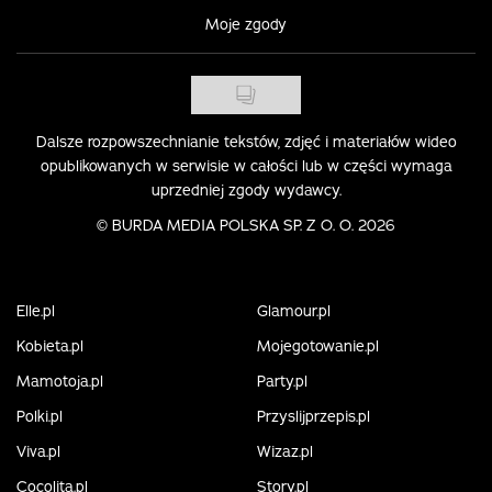
Moje zgody
Dalsze rozpowszechnianie tekstów, zdjęć i materiałów wideo
opublikowanych w serwisie w całości lub w części wymaga
uprzedniej zgody wydawcy.
©
BURDA MEDIA POLSKA SP. Z O. O. 2026
Elle.pl
Glamour.pl
Kobieta.pl
Mojegotowanie.pl
Mamotoja.pl
Party.pl
Polki.pl
Przyslijprzepis.pl
Viva.pl
Wizaz.pl
Cocolita.pl
Story.pl