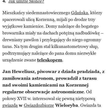
Jak umrze Słońce?
Mieszkańcy siedemnastowiecznego
Gdańska
, którzy
spacerowali ulicą Korzenną, mijali po drodze trzy
wyjątkowe kamienice. Domy należące do bogatego
browarnika miały na dachach potężną nadbudówkę –
drewniany pawilon i przylegający do niego ogromny
taras. Na tym drugim stał kilkunastometrowy słup,
podtrzymujący należące do pana domu niezwykłe
urządzenie zwane
teleskopem
.
Jan Heweliusz, piwowar z dziada pradziada, z
zamiłowania astronom, prowadził z tarasu
nad swoimi kamienicami na Korzennej
regularne obserwacje astronomiczne
. Od
połowy XVII w. interesował się pewną nietypową
gwiazdą
w
Gwiazdozbiorze
Wieloryba
. Gwiazda ta