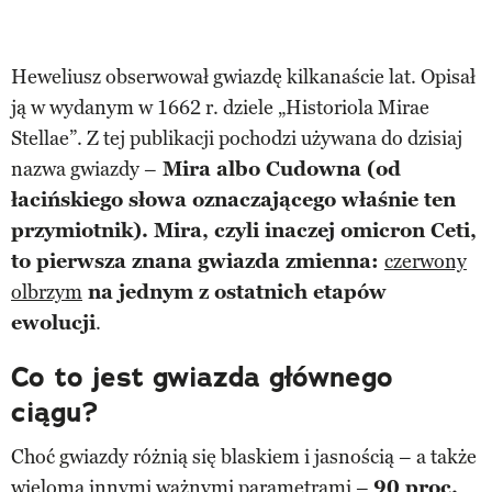
Heweliusz obserwował gwiazdę kilkanaście lat. Opisał
ją w wydanym w 1662 r. dziele „Historiola Mirae
Stellae”. Z tej publikacji pochodzi używana do dzisiaj
nazwa gwiazdy –
Mira albo Cudowna (od
łacińskiego słowa oznaczającego właśnie ten
przymiotnik). Mira, czyli inaczej omicron Ceti,
to pierwsza znana gwiazda zmienna:
czerwony
olbrzym
na jednym z ostatnich etapów
ewolucji
.
Co to jest gwiazda głównego
ciągu?
Choć gwiazdy różnią się blaskiem i jasnością – a także
wieloma innymi ważnymi parametrami –
90 proc.