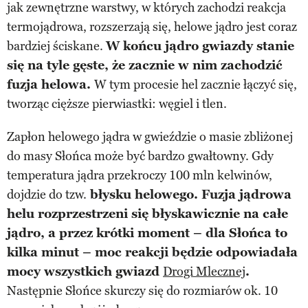
jak zewnętrzne warstwy, w których zachodzi reakcja
termojądrowa, rozszerzają się, helowe jądro jest coraz
bardziej ściskane.
W końcu jądro gwiazdy stanie
się na tyle gęste, że zacznie w nim zachodzić
fuzja helowa.
W tym procesie hel zacznie łączyć się,
tworząc cięższe pierwiastki: węgiel i tlen.
Zapłon helowego jądra w gwieździe o masie zbliżonej
do masy Słońca może być bardzo gwałtowny. Gdy
temperatura jądra przekroczy 100 mln kelwinów,
dojdzie do tzw.
błysku helowego. Fuzja jądrowa
helu rozprzestrzeni się błyskawicznie na całe
jądro, a przez krótki moment – dla Słońca to
kilka minut – moc reakcji będzie odpowiadała
mocy wszystkich gwiazd
Drogi Mlecznej
.
Następnie Słońce skurczy się do rozmiarów ok. 10