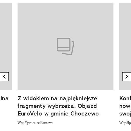
Pokazywanie elementu 1 z 20
previous element
n
ina
Z widokiem na najpiękniejsze
Kon
fragmenty wybrzeża. Objazd
now
EuroVelo w gminie Choczewo
swoj
Współpraca reklamowa
Współp