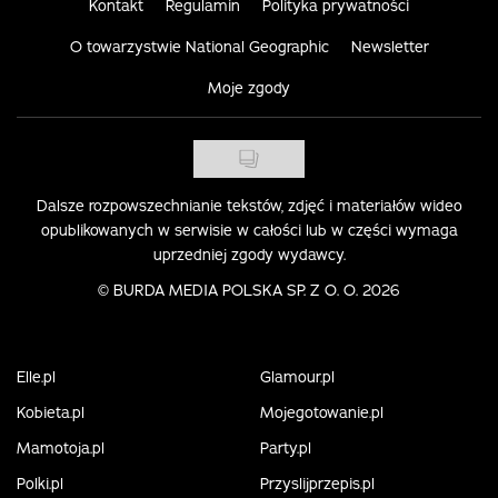
Kontakt
Regulamin
Polityka prywatności
O towarzystwie National Geographic
Newsletter
Moje zgody
Dalsze rozpowszechnianie tekstów, zdjęć i materiałów wideo
opublikowanych w serwisie w całości lub w części wymaga
uprzedniej zgody wydawcy.
©
BURDA MEDIA POLSKA SP. Z O. O. 2026
Elle.pl
Glamour.pl
Kobieta.pl
Mojegotowanie.pl
Mamotoja.pl
Party.pl
Polki.pl
Przyslijprzepis.pl