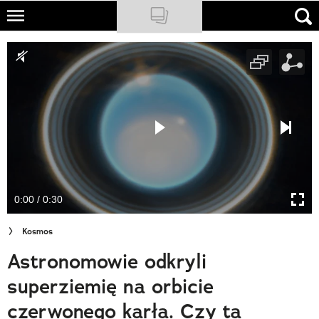
Skip
to
NATIONAL GEOGRAPHIC
main
content
TRAVELER
PODCASTY
Sklep
Newsletter
0:00 / 0:30
Cuda Polski
Kosmos
Wielki Konkurs Fotograficzny
Astronomowie odkryli
Trendbook Podróżniczy
superziemię na orbicie
Polecane
czerwonego karła. Czy ta