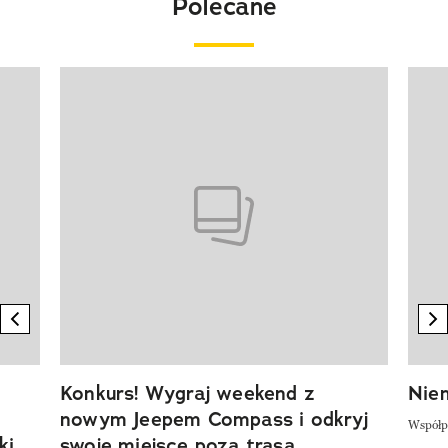
Polecane
Pokazywanie elementu 1 z 20
previous element
n
Konkurs! Wygraj weekend z
Niem
nowym Jeepem Compass i odkryj
Współp
ki
swoje miejsce poza trasą