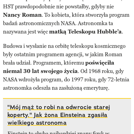
HST prawdopodobnie nie powstałby, gdyby nie
Nancy Roman
. To kobieta, która stworzyła program
badań astronomicznych NASA. Astronomka ta
nazywana jest więc
matką Teleskopu Hubble’a
.
Budowa i wysłanie na orbitę teleskopu kosmicznego
były ostatnim programem agencji, w jakim Roman
brała udział. Programem, któremu
poświęciła
niemal 30 lat swojego życia
. Od 1968 roku, gdy
NASA wdrożyła program, do 1997 roku, gdy 72-letnia
astronomka odeszła na zasłużoną emeryturę.
"Mój mąż to robi na odwrocie starej
koperty." Jak żona Einsteina zgasiła
wielkiego astronoma
Einstein to chyba najbardziej znany fizyk w