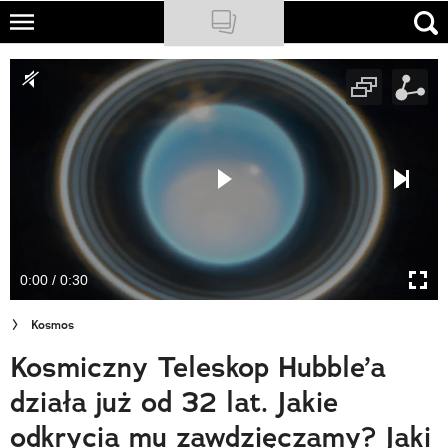
Skip
to
NATIONAL GEOGRAPHIC
main
content
TRAVELER
PODCASTY
Sklep
Newsletter
0:00 / 0:30
Cuda Polski
Kosmos
Wielki Konkurs Fotograficzny
Kosmiczny Teleskop Hubble’a
Trendbook Podróżniczy
działa już od 32 lat. Jakie
Polecane
odkrycia mu zawdzięczamy? Jaki