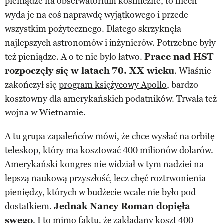
pieniądze na obserwatorium kosmiczne, to niech
wyda je na coś naprawdę wyjątkowego i przede
wszystkim pożytecznego. Dlatego skrzyknęła
najlepszych astronomów i inżynierów. Potrzebne były
też pieniądze. A o te nie było łatwo.
Prace nad HST
rozpoczęły się w latach 70. XX wieku
. Właśnie
zakończył się
program księżycowy Apollo
, bardzo
kosztowny dla amerykańskich podatników. Trwała też
wojna w Wietnamie
.
A tu grupa zapaleńców mówi, że chce wysłać na orbitę
teleskop, który ma kosztować 400 milionów dolarów.
Amerykański kongres nie widział w tym nadziei na
lepszą naukową przyszłość, lecz chęć roztrwonienia
pieniędzy, których w budżecie wcale nie było pod
dostatkiem.
Jednak Nancy Roman dopięła
swego
. I to mimo faktu, że zakładany koszt 400