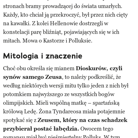
stronach bramy prowadzącej do świata umarłych.
Każdy, kto chciał ją przekroczyć, był przez nich cięty
na kawałki. Z kolei Hellenowie dostrzegli w
konstelacji parę bliźniąt, pojawiających się w ich
mitach. Mowa o Kastorze i Polluksie.
Mitologia i znaczenie
Choć obu określa się mianem
Dioskurów, czyli
synów samego Zeusa
, to należy podkreślić, że
według niektórych wersji mitu tylko jeden z nich był
potomkiem najwyższego ze wszystkich bogów
olimpijskich. Mieli wspólną matkę – spartańską
królową Ledę. Żona Tyndareosa miała potajemnie
spotykać się z
Zeusem, który na czas schadzek
przybierał postać łabędzia.
Owocem tego
romansu miał być nieśmiertelny Polluks. W tym