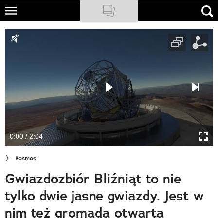
Skip
to
NATIONAL GEOGRAPHIC
main
content
TRAVELER
PODCASTY
Sklep
Newsletter
0:00 / 2:04
Cuda Polski
Kosmos
Wielki Konkurs Fotograficzny
Gwiazdozbiór Bliźniąt to nie
Trendbook Podróżniczy
tylko dwie jasne gwiazdy. Jest w
Polecane
nim też gromada otwarta