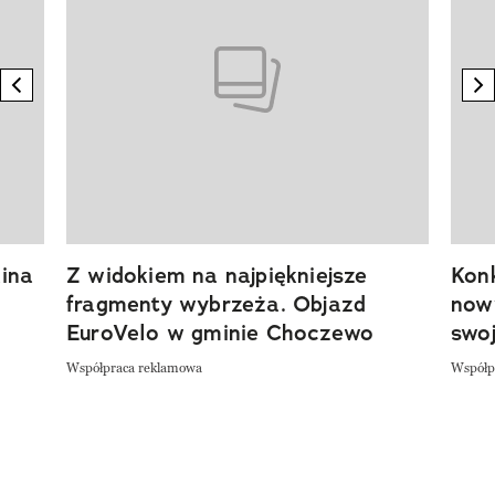
previous element
n
ina
Z widokiem na najpiękniejsze
Kon
fragmenty wybrzeża. Objazd
now
EuroVelo w gminie Choczewo
swoj
Współpraca reklamowa
Współp