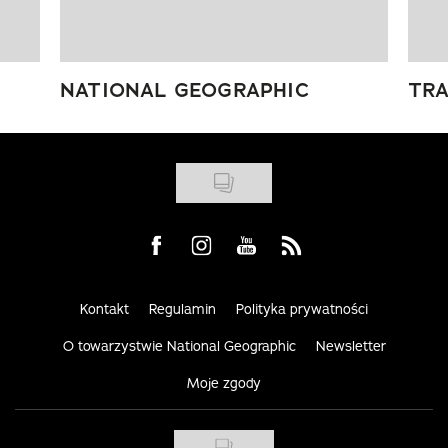
NATIONAL GEOGRAPHIC
TRA
Visit us on Facebook
Visit us on Instagram
Visit us on Youtube
Visit us on Rss
Kontakt
Regulamin
Polityka prywatności
O towarzystwie National Geographic
Newsletter
Moje zgody