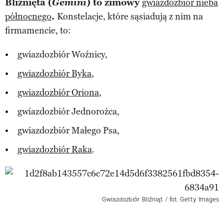
Bliźnięta (
Gemini
) to zimowy
gwiazdozbiór nieba
północnego
.
Konstelacje, które sąsiadują z nim na
firmamencie, to:
gwiazdozbiór Woźnicy,
gwiazdozbiór Byka
,
gwiazdozbiór Oriona
,
gwiazdozbiór Jednorożca,
gwiazdozbiór Małego Psa,
gwiazdozbiór Raka
.
Gwiazdozbiór Bliźniąt / fot. Getty Images