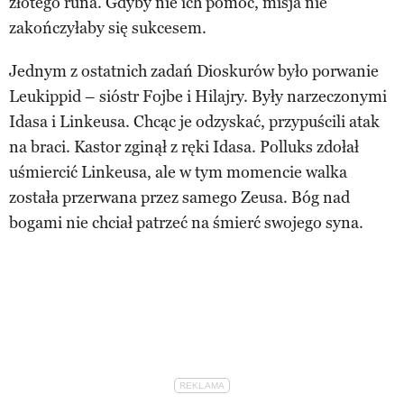
złotego runa. Gdyby nie ich pomoc, misja nie
zakończyłaby się sukcesem.
Jednym z ostatnich zadań Dioskurów było porwanie
Leukippid – sióstr Fojbe i Hilajry. Były narzeczonymi
Idasa i Linkeusa. Chcąc je odzyskać, przypuścili atak
na braci. Kastor zginął z ręki Idasa. Polluks zdołał
uśmiercić Linkeusa, ale w tym momencie walka
została przerwana przez samego Zeusa. Bóg nad
bogami nie chciał patrzeć na śmierć swojego syna.