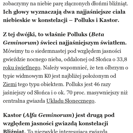
zobaczymy na niebie parę złączonych dłońmi bliźniąt.
Ich głowy wyznaczają dwa najjaśniejsze ciała
niebieskie w konstelacji – Polluks i Kastor.
Z tej dwójki, to właśnie Polluks (
Beta
Geminorum
) świeci najjaśniejszym światłem.
Mówimy tu o siedemnastej pod względem jasności
gwieździe nocnego nieba, oddalonej od Słońca o 33,8
roku świetlnego
. Należy wspomnieć, że ten olbrzym o
typie widmowym K0 jest najbliżej położonym od
Ziemi
tego typu obiektem. Polluks jest 46 razy
jaśniejszy od Słońca i o ok. 70 proc. masywniejszy niż
centralna gwiazda
Układu Słonecznego
.
Kastor (
Alfa Geminorum
) jest drugą pod
względem jasności gwiazdą konstelacji
Bliźniąt.
To niezwykle interesująca gwiazda