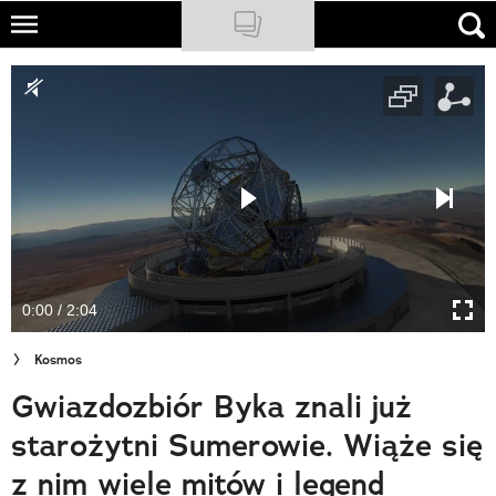
Skip
to
NATIONAL GEOGRAPHIC
main
content
TRAVELER
PODCASTY
Sklep
Newsletter
0:00 / 2:04
Cuda Polski
Kosmos
Wielki Konkurs Fotograficzny
Gwiazdozbiór Byka znali już
Trendbook Podróżniczy
starożytni Sumerowie. Wiąże się
Polecane
z nim wiele mitów i legend