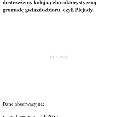
dostrzeżemy kolejną charakterystyczną
gromadę gwiazdozbioru, czyli Plejady.
Dane obserwacyjne:
rektascensja – 4 h 30 m,