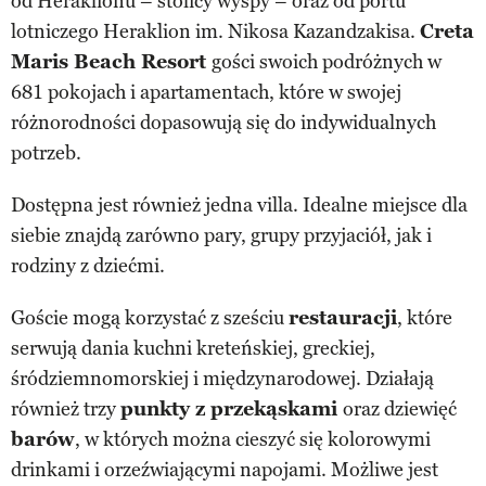
od Heraklionu – stolicy wyspy – oraz od portu
lotniczego Heraklion im. Nikosa Kazandzakisa.
Creta
Maris Beach Resort
gości swoich podróżnych w
681 pokojach i apartamentach, które w swojej
różnorodności dopasowują się do indywidualnych
potrzeb.
Dostępna jest również jedna villa. Idealne miejsce dla
siebie znajdą zarówno pary, grupy przyjaciół, jak i
rodziny z dziećmi.
Goście mogą korzystać z sześciu
restauracji
, które
serwują dania kuchni kreteńskiej, greckiej,
śródziemnomorskiej i międzynarodowej. Działają
również trzy
punkty z przekąskami
oraz dziewięć
barów
, w których można cieszyć się kolorowymi
drinkami i orzeźwiającymi napojami. Możliwe jest