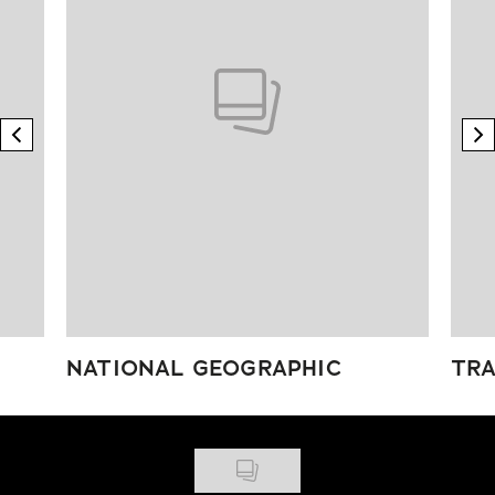
previous element
n
NATIONAL GEOGRAPHIC
TRA