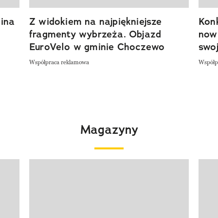
ina
Z widokiem na najpiękniejsze
Kon
fragmenty wybrzeża. Objazd
now
EuroVelo w gminie Choczewo
swoj
Współpraca reklamowa
Współp
Magazyny
Pokazywanie elementu 1 z 4