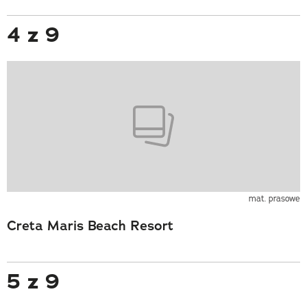
4 z 9
mat. prasowe
Creta Maris Beach Resort
5 z 9