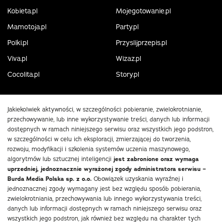
Kobieta.pl
Mojegotowanie.pl
Mamotoja.pl
Party.pl
Polki.pl
Przyslijprzepis.pl
Viva.pl
Wizaz.pl
Cocolita.pl
Story.pl
Jakiekolwiek aktywności, w szczególności: pobieranie, zwielokrotnianie,
przechowywanie, lub inne wykorzystywanie treści, danych lub informacji
dostępnych w ramach niniejszego serwisu oraz wszystkich jego podstron,
w szczególności w celu ich eksploracji, zmierzającej do tworzenia,
rozwoju, modyfikacji i szkolenia systemów uczenia maszynowego,
algorytmów lub sztucznej inteligencji
jest zabronione oraz wymaga
uprzedniej, jednoznacznie wyrażonej zgody administratora serwisu –
Burda Media Polska sp. z o.o.
Obowiązek uzyskania wyraźnej i
jednoznacznej zgody wymagany jest bez względu sposób pobierania,
zwielokrotniania, przechowywania lub innego wykorzystywania treści,
danych lub informacji dostępnych w ramach niniejszego serwisu oraz
wszystkich jego podstron, jak również bez względu na charakter tych