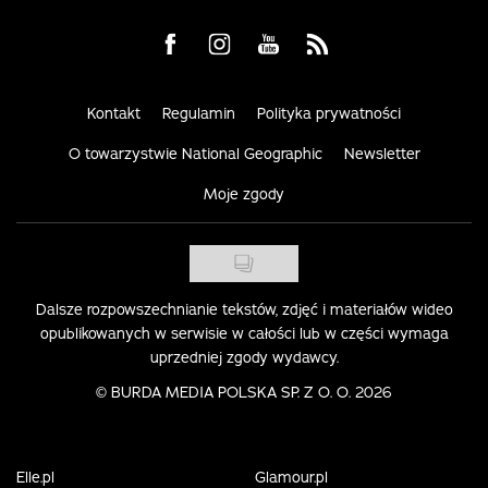
Visit us on Facebook
Visit us on Instagram
Visit us on Youtube
Visit us on Rss
Kontakt
Regulamin
Polityka prywatności
O towarzystwie National Geographic
Newsletter
Moje zgody
Dalsze rozpowszechnianie tekstów, zdjęć i materiałów wideo
opublikowanych w serwisie w całości lub w części wymaga
uprzedniej zgody wydawcy.
©
BURDA MEDIA POLSKA SP. Z O. O. 2026
Elle.pl
Glamour.pl