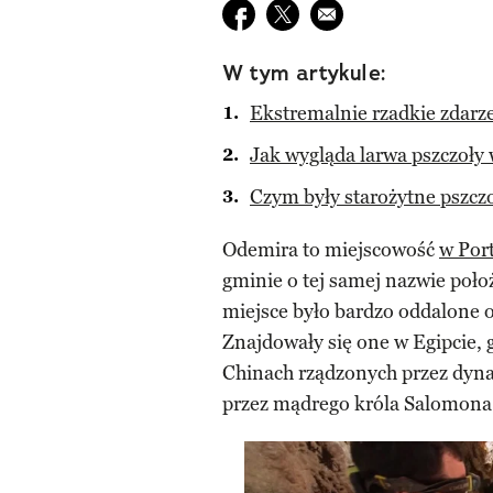
Udostępnij na facebook
Udostępnij na twitter
E-mail do przyjaciela
W tym artykule:
Ekstremalnie rzadkie zdarz
Jak wygląda larwa pszczoły
Czym były starożytne pszcz
Odemira to miejscowość
w Port
gminie o tej samej nazwie położ
miejsce było bardzo oddalone 
Znajdowały się one w Egipcie, 
Chinach rządzonych przez dyna
przez mądrego króla Salomona