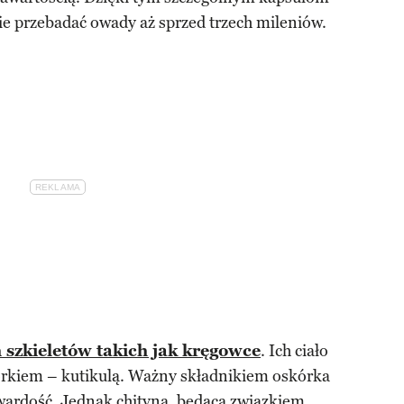
 przebadać owady aż sprzed trzech mileniów.
 szkieletów takich jak kręgowce
. Ich ciało
órkiem – kutikulą. Ważny składnikiem oskórka
twardość. Jednak chityna, będąca związkiem