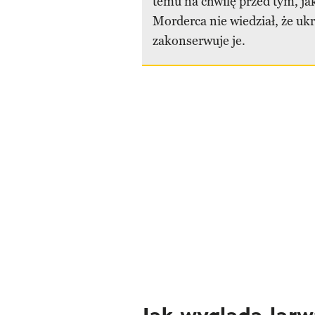
temu na chwilę przed tym, jak
Morderca nie wiedział, że uk
zakonserwuje je.