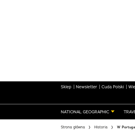
Skip
to
main
content
Sklep
Newsletter
Cuda Polski
Wie
NATIONAL GEOGRAPHIC
TRAV
Strona główna
Historia
W Portugal