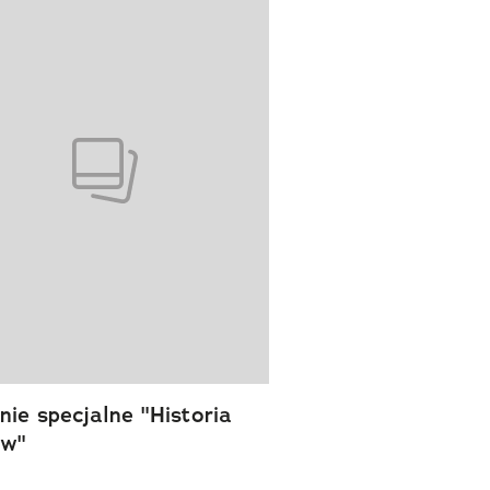
ie specjalne "Historia
ów"