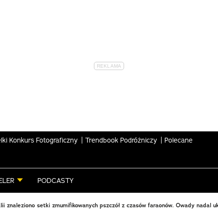
lki Konkurs Fotograficzny
Trendbook Podróżniczy
Polecane
ELER
PODCASTY
ii znaleziono setki zmumifikowanych pszczół z czasów faraonów. Owady nadal u