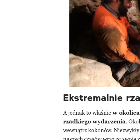
Ekstremalnie rza
A jednak to właśnie
w okolica
rzadkiego wydarzenia
. Oko
wewnątrz kokonów. Niezwykły p
naszych czasów wraz ze swoją 