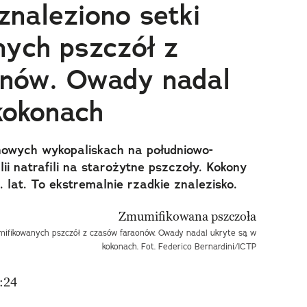
znaleziono setki
ych pszczół z
onów. Owady nadal
kokonach
nowych wykopaliskach na południowo-
i natrafili na starożytne pszczoły. Kokony
 lat. To ekstremalnie rzadkie znalezisko.
umifikowanych pszczół z czasów faraonów. Owady nadal ukryte są w
kokonach. Fot. Federico Bernardini/ICTP
:24