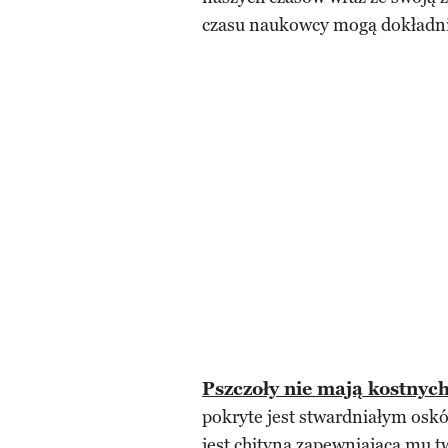
czasu naukowcy mogą dokładnie
Pszczoły nie mają kostnych
pokryte jest stwardniałym osk
jest chityna zapewniająca mu 