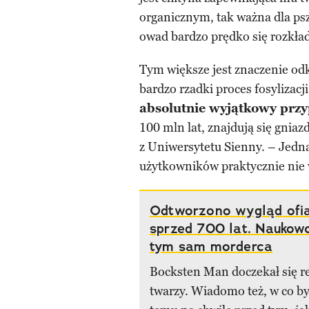
organicznym, tak ważna dla pszc
owad bardzo prędko się rozkła
Tym większe jest znaczenie odk
bardzo rzadki proces fosylizacj
absolutnie wyjątkowy prz
100 mln lat, znajdują się gnia
z Uniwersytetu Sienny. – Jednak
użytkowników praktycznie nie 
Odtworzono wygląd ofi
sprzed 700 lat. Nauko
tym sam morderca
Bocksten Man doczekał się r
twarzy. Wiadomo też, w co by