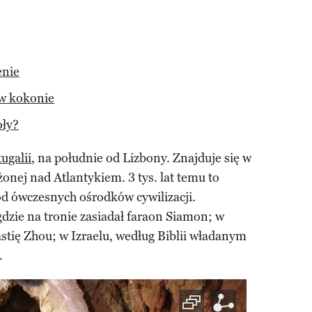
enie
 w kokonie
oły?
ugalii
, na południe od Lizbony. Znajduje się w
onej nad Atlantykiem. 3 tys. lat temu to
od ówczesnych ośrodków cywilizacji.
gdzie na tronie zasiadał faraon Siamon; w
stię Zhou; w Izraelu, według Biblii władanym
.