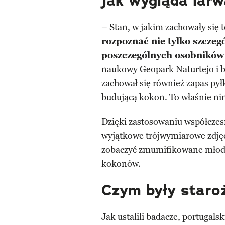
Jak wygląda larw
– Stan, w jakim zachowały się te
rozpoznać nie tylko szczegó
poszczególnych osobników
naukowy Geopark Naturtejo i b
zachował się również zapas py
budującą kokon. To właśnie nim
Dzięki zastosowaniu współcze
wyjątkowe trójwymiarowe zdjęc
zobaczyć zmumifikowane młode
kokonów.
Czym były staro
Jak ustalili badacze, portugalsk