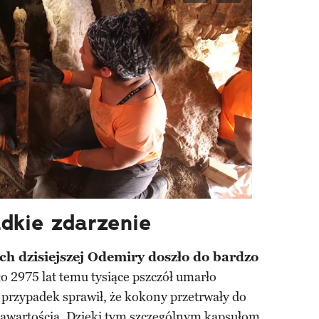
dkie zdarzenie
ch dzisiejszej Odemiry doszło do bardzo
ło 2975 lat temu tysiące pszczół umarło
rzypadek sprawił, że kokony przetrwały do
zawartością. Dzięki tym szczególnym kapsułom