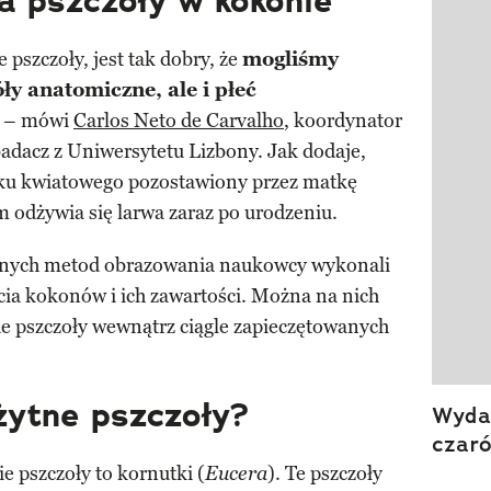
a pszczoły w kokonie
 pszczoły, jest tak dobry, że
mogliśmy
ły anatomiczne, ale i płeć
– mówi
Carlos Neto de Carvalho
, koordynator
adacz z Uniwersytetu Lizbony. Jak dodaje,
łku kwiatowego pozostawiony przez matkę
 odżywia się larwa zaraz po urodzeniu.
snych metod obrazowania naukowcy wykonali
ia kokonów i ich zawartości. Można na nich
 pszczoły wewnątrz ciągle zapieczętowanych
żytne pszczoły?
Wydan
czar
ie pszczoły to kornutki (
). Te pszczoły
Eucera