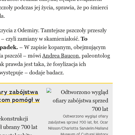
zoły podczas jej życia, sprawia, że po śmierci
da.
rycia z Odemiry. Tamtejsze pszczoły przeszły
i – czyli zamiany w skamieniałość.
To
ypadek.
– W zapisie kopanym, obejmującym
zda pszczół – mówi
Andrea Baucon
, paleontolog
 prawda jest taka, że fosylizacja ich
występuje – dodaje badacz.
ary zabójstwa
wcom pomógł w
Odtworzono wygląd ofiary
ekonstrukcji
zabójstwa sprzed 700 lat, fot. Ocar
ł ubrany 700 lat
Nilsson/Charlotta Sandelin/Halland
Museum of Cultural History