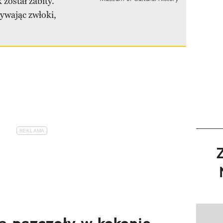
 został zabity.
rywając zwłoki,
Pokazy