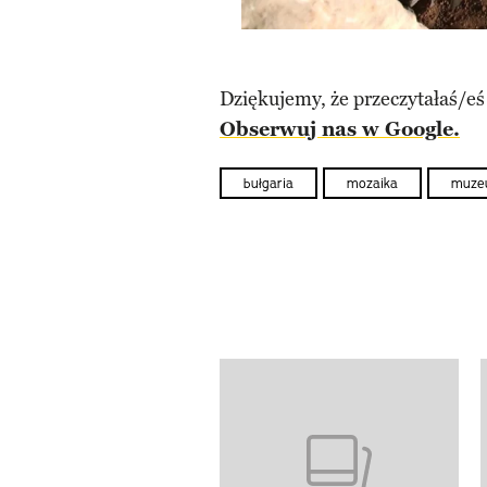
Dziękujemy, że przeczytałaś/eś
Obserwuj nas w Google.
bułgaria
mozaika
muze
Pokazywanie elementów od 1 d
previous element