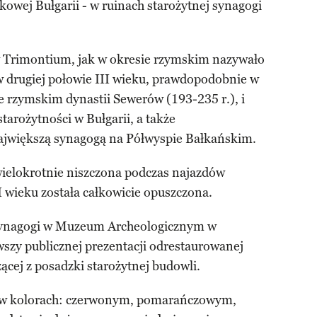
owej Bułgarii - w ruinach starożytnej synagogi
 Trimontium, jak w okresie rzymskim nazywało
 w drugiej połowie III wieku, prawdopodobnie w
e rzymskim dynastii Sewerów (193-235 r.), i
tarożytności w Bułgarii, a także
ajwiększą synagogą na Półwyspie Bałkańskim.
wielokrotnie niszczona podczas najazdów
 wieku została całkowicie opuszczona.
n synagogi w Muzeum Archeologicznym w
szy publicznej prezentacji odrestaurowanej
cej z posadzki starożytnej budowli.
 w kolorach: czerwonym, pomarańczowym,