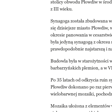
stolicy obwodu Płowdiw w środk
z III wieku.
Synagoga została zbudowana w
się dzisiejsze miasto Płowdiw,
okresie panowania w cesarstwi
była jedyną synagogą z okresu s
prawdopodobnie najstarszą i n
Budowla była w starożytności 
barbarzyńskich plemion, a w VI
Po 35 latach od odkrycia rui
Płowdiw dokonano po raz pierw
wielobarwnej mozaiki, pochodzą
Mozaika ułożona z elementów