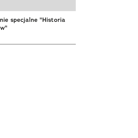
ie specjalne "Historia
ów"