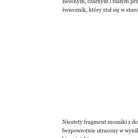
zielonym, czarnym i białym p
świecznik, który stał się w st
Niestety fragment mozaiki z do
bezpowrotnie utracony w wyni