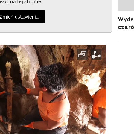
reści na tej stronie.
Zmień ustawienia
Wydan
czar