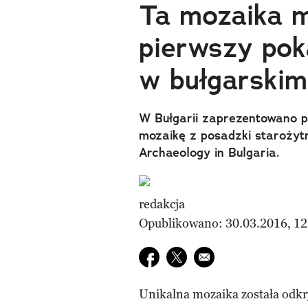
Ta mozaika m
pierwszy pok
w bułgarski
W Bułgarii zaprezentowano p
mozaikę z posadzki starożytn
Archaeology in Bulgaria.
redakcja
Opublikowano: 30.03.2016, 12
Udostępnij na facebook
Udostępnij na twitter
E-mail do przyjaciela
Unikalna mozaika została odkr