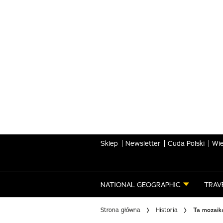
Skip
to
main
content
Sklep
Newsletter
Cuda Polski
Wie
NATIONAL GEOGRAPHIC
TRAV
Strona główna
Historia
Ta mozaika