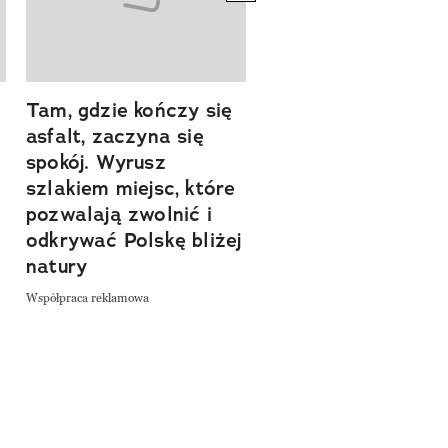
Tam, gdzie kończy się
Szlakiem natury.
asfalt, zaczyna się
Sprawdź, czym
spokój. Wyrusz
zachwyca Turyngi
szlakiem miejsc, które
Współpraca reklamowa
a
pozwalają zwolnić i
odkrywać Polskę bliżej
natury
Współpraca reklamowa