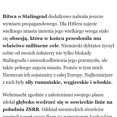
Bitwa o Stalingrad
dodatkowo nabrała jeszcze
wymiaru propagandowego. Dla Hitlera zajęcie
wielkiego miasta imienia jego wielkiego wroga stało
się
obsesją, która w końcu przesłoniła mu
właściwe militarne cele
. Niemiecki dyktator życzył
sobie od swoich żołnierzy nie tylko blokady
Stalingradu i unieszkodliwienia jego przemysłu, ale
także pełnego zajęcia miasta. Pomóc w tym mieli
Niemcom ich sojusznicy z całej Europy. Najliczniejsze
z nich były
siły rumuńskie, węgierskie i włoskie.
Wehrmacht zgodnie z założeniami swojego planu
zdołał
głęboko wedrzeć się w sowieckie linie na
południu ZSRR
. Oddział niemieckich strzelców
zawiesił nawet swoją flagę na najwyższym kaukaskim