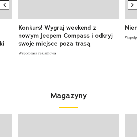
previous element
n
Konkurs! Wygraj weekend z
Niem
nowym Jeepem Compass i odkryj
Współp
ki
swoje miejsce poza trasą
Współpraca reklamowa
Magazyny
Pokazywanie elementu 1 z 4