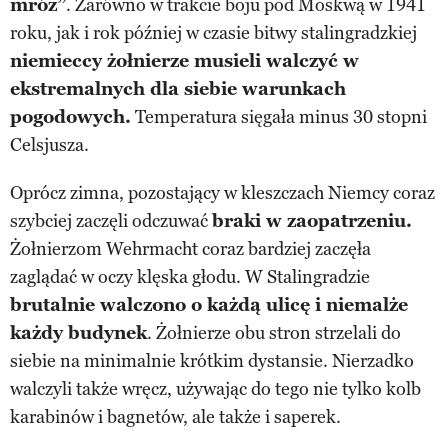
mróz”
. Zarówno w trakcie boju pod Moskwą w 1941
roku, jak i rok później w czasie bitwy stalingradzkiej
niemieccy żołnierze musieli walczyć w
ekstremalnych dla siebie warunkach
pogodowych.
Temperatura sięgała minus 30 stopni
Celsjusza.
Oprócz zimna, pozostający w kleszczach Niemcy coraz
szybciej zaczęli odczuwać
braki w zaopatrzeniu.
Żołnierzom Wehrmacht coraz bardziej zaczęła
zaglądać w oczy klęska głodu. W Stalingradzie
brutalnie walczono o każdą ulicę i niemalże
każdy budynek
. Żołnierze obu stron strzelali do
siebie na minimalnie krótkim dystansie. Nierzadko
walczyli także wręcz, używając do tego nie tylko kolb
karabinów i bagnetów, ale także i saperek.