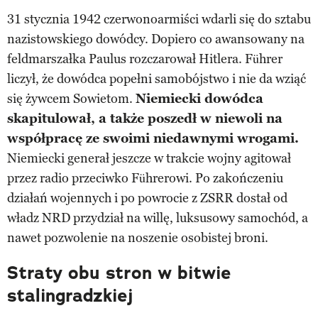
31 stycznia 1942 czerwonoarmiści wdarli się do sztabu
nazistowskiego dowódcy. Dopiero co awansowany na
feldmarszałka Paulus rozczarował Hitlera. Führer
liczył, że dowódca popełni samobójstwo i nie da wziąć
się żywcem Sowietom.
Niemiecki dowódca
skapitulował, a także poszedł w niewoli na
współpracę ze swoimi niedawnymi wrogami.
Niemiecki generał jeszcze w trakcie wojny agitował
przez radio przeciwko Führerowi. Po zakończeniu
działań wojennych i po powrocie z ZSRR dostał od
władz NRD przydział na willę, luksusowy samochód, a
nawet pozwolenie na noszenie osobistej broni.
Straty obu stron w bitwie
stalingradzkiej