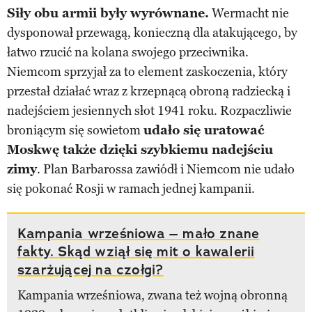
Siły obu armii były wyrównane.
Wermacht nie
dysponował przewagą, konieczną dla atakującego, by
łatwo rzucić na kolana swojego przeciwnika.
Niemcom sprzyjał za to element zaskoczenia, który
przestał działać wraz z krzepnącą obroną radziecką i
nadejściem jesiennych słot 1941 roku. Rozpaczliwie
broniącym się sowietom
udało się uratować
Moskwę także dzięki szybkiemu nadejściu
zimy
. Plan Barbarossa zawiódł i Niemcom nie udało
się pokonać Rosji w ramach jednej kampanii.
Kampania wrześniowa – mało znane
fakty. Skąd wziął się mit o kawalerii
szarżującej na czołgi?
Kampania wrześniowa, zwana też wojną obronną