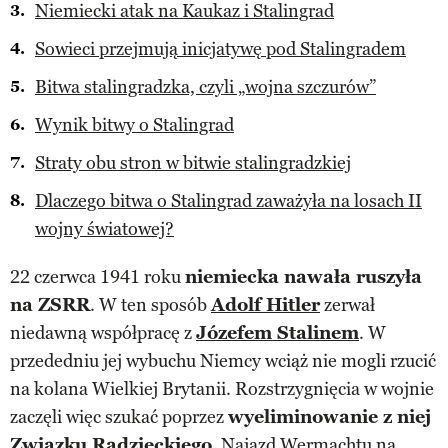
Niemiecki atak na Kaukaz i Stalingrad
Sowieci przejmują inicjatywę pod Stalingradem
Bitwa stalingradzka, czyli „wojna szczurów”
Wynik bitwy o Stalingrad
Straty obu stron w bitwie stalingradzkiej
Dlaczego bitwa o Stalingrad zaważyła na losach II
wojny światowej?
22 czerwca 1941 roku
niemiecka nawała ruszyła
na ZSRR
. W ten sposób
Adolf Hitler
zerwał
niedawną współpracę z
Józefem Stalinem
. W
przededniu jej wybuchu Niemcy wciąż nie mogli rzucić
na kolana Wielkiej Brytanii. Rozstrzygnięcia w wojnie
zaczęli więc szukać poprzez
wyeliminowanie z niej
Związku Radzieckiego
.
Najazd Wermachtu na