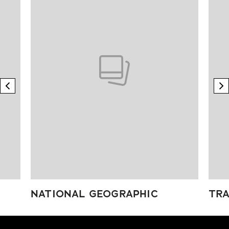
previous element
n
NATIONAL GEOGRAPHIC
TRA