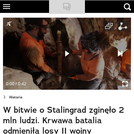
Skip
to
NATIONAL GEOGRAPHIC
main
content
TRAVELER
PODCASTY
Sklep
Newsletter
0:00 / 0:42
Cuda Polski
Historia
Wielki Konkurs Fotograficzny
W bitwie o Stalingrad zginęło 2
Trendbook Podróżniczy
mln ludzi. Krwawa batalia
Polecane
odmieniła losy II wojny