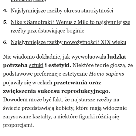
Najsłynniejsze rzeźby okresu starożytności
Nike z Samotraki i Wenus z Milo to najsłynniejsze
rzeźby przedstawiające boginie
Najsłynniejsze rzeźby nowożytności i XIX wieku
Nie wiadomo dokładnie, jak wyewoluowała
ludzka
potrzeba
sztuki
i estetyki.
Niektóre teorie głoszą, że
podstawowe preferencje estetyczne
Homo sapiens
pojawiły się w celach
przetrwania oraz
zwiększenia sukcesu reprodukcyjnego.
Dowodem może być fakt, że najstarsze
rzeźby
na
świecie przedstawiają kobiety, które mają widocznie
zarysowane kształty, a niektóre figurki różnią się
proporcjami.