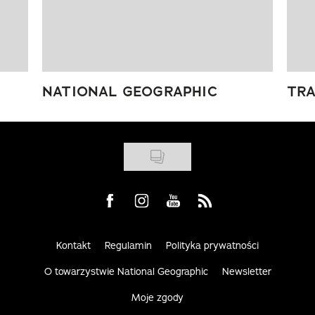
NATIONAL GEOGRAPHIC
TRA
Visit us on Facebook
Visit us on Instagram
Visit us on Youtube
Visit us on Rss
Kontakt
Regulamin
Polityka prywatności
O towarzystwie National Geographic
Newsletter
Moje zgody