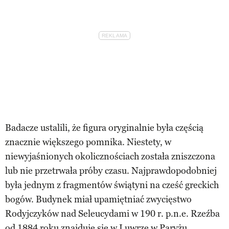
Badacze ustalili, że figura oryginalnie była częścią
znacznie większego pomnika. Niestety, w
niewyjaśnionych okolicznościach została zniszczona
lub nie przetrwała próby czasu. Najprawdopodobniej
była jednym z fragmentów świątyni na cześć greckich
bogów. Budynek miał upamiętniać zwycięstwo
Rodyjczyków nad Seleucydami w 190 r. p.n.e. Rzeźba
od 1884 roku znajduje się w Luwrze w Paryżu.