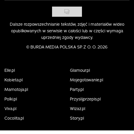
Dalsze rozpowszechnianie tekstów, zdjęć i materiałów wideo
opublikowanych w serwisie w całości lub w części wymaga
uprzedniej zgody wydawcy.
©
BURDA MEDIA POLSKA SP. Z O. O. 2026
Elle.pl
Glamour.pl
Kobieta.pl
Mojegotowanie.pl
Mamotoja.pl
Party.pl
Polki.pl
Przyslijprzepis.pl
Viva.pl
Wizaz.pl
Cocolita.pl
Story.pl