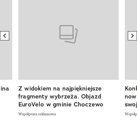
previous element
n
ina
Z widokiem na najpiękniejsze
Kon
fragmenty wybrzeża. Objazd
now
EuroVelo w gminie Choczewo
swoj
Współpraca reklamowa
Współp